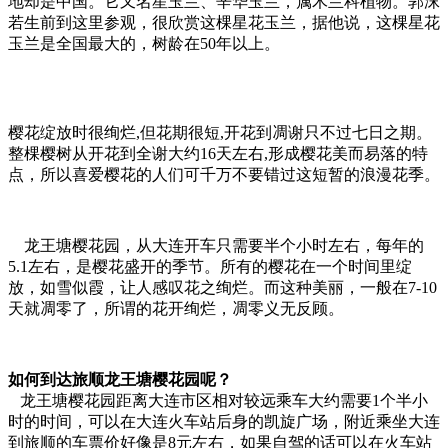
地却是中国。它又名星玉兰、辛华玉兰，属木兰科植物。郭沫
若生前到这里参观，很欣赏这棵星花玉兰，据他说，这棵星花
玉兰是全国最大的，树龄在50年以上。
樱花绽放时很绚烂,但花期很短,开花到凋谢只不过七日之期。
整棵樱树从开花到全谢大约16天左右,形成樱花美而易落的特
点，所以喜爱樱花的人们可千万不要错过这短暂的浪漫花季。
龙王塘樱花园，从大连开车只需要半个小时左右，每年的
5.1左右，是樱花盛开的季节。所有的樱花在一个时间里绽
放，如雪似霞，让人感叹花之绚烂。而这种美丽，一般在7-10
天就凋零了，所谓的花开绚烂，凋零义无反顾。
如何到达旅顺龙王塘樱花园呢？
龙王塘樱花园距离大连市区相对较远乘车大约需要1个半小
时的时间，可以在大连火车站后身的凯旋广场，附近乘坐大连
到旅顺的车票价好像是8元左右，如果自驾的话可以在火车站