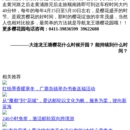
走黄河路之后走黄浦路完后走旅顺南路即可到达车程时间大约
40分钟，每年的每年4月15日至5月10日左右，是樱花盛开的时
节。是观赏樱花的好时间，那时的樱花绽放的非常茂盛，当然
人也相对比较多，最简单的方法就是导航龙王塘樱花园哦！！
更多樱花园电话咨询：0411-39836599 39622688
————大连龙王塘樱花什么时候开园？ 能持续到什么时
间？
相关推荐
红纸墨香暖寒冬，广鹿岛镇举办书春送福活动
从“魔都”到“花城”，爱达邮轮以文化为帆，服务为桨，驶向新
蓝海
240小时免签，激活邮轮双向跨境游