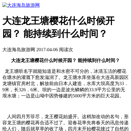
大连龙王塘樱花什么时候开
园？ 能持续到什么时间？
大连海岛旅游网 2017-04-06 阅读
次
大连龙王塘樱花什么时候开园？ 能持续到什么时间？
龙王塘听名字就能知道是和水密不可分的，冰清玉洁的樱花
在塘水的灌溉下愈发滋润了。龙王塘水库坐落在大连高新园区
龙塘镇官房村北，解放前由日本人建造，水库大坝高度为33．
9米，长326．6米。坝的一边是波光鳞鳞的33.9平方公里的无
垠水塘；一边是山坳中因势修建的5000平方米的巨大花园。
人间四月芳菲尽，龙王樱花始盛开。这稍加改动的名句，形
容龙王塘的樱花再合适不过了。迎春花率先将春天的讯息传递
给人们，随后就草草的收了场，四月末开始樱花接过了自然的