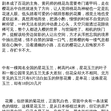
剧本成了百花的主角。黄药师的桃花岛需要奇门遁甲吗，走在
樱花丛中自然就迷失了方向，让人觉得桃花岛神秘也一定是乱
花迷人眼。低头踏着可爱的小猪蹄形般的花瓣，感觉土地也变
柔软起来。真想席地而坐，把酒小酌，憧憬的时候不自觉的沿
树仰望，一种无法名状的冲动袭上心头，天空只能透过花隙依
稀可见，整个人都进入樱的世界，与世隔绝了。相机的快门
声，提醒该给旁边留影的人让出空间，方才从浑然忘我的境界
中抽出思绪，情不自禁的深吸一口气，想将樱的每一缕气息都
留在心胸中。沿着通幽的小路，左右的樱花让人后悔胶片不
足，存贮卡不大。
中有一棵闻名全国的星花玉兰，树高约4米，星花玉兰的叶子
和一般公园常见的玉兰无多大差别，但花朵却大不相同。北方
常见的玉兰只有6片洁白如玉的卵形花瓣，是单花；这株星花
玉兰，却有18到20几片
花瓣，似舒展的菊花丝，正面乳白色，背面中央有一条淡紫
色的细纹。这棵星花玉兰，是从日本移植过来的，但它的原产