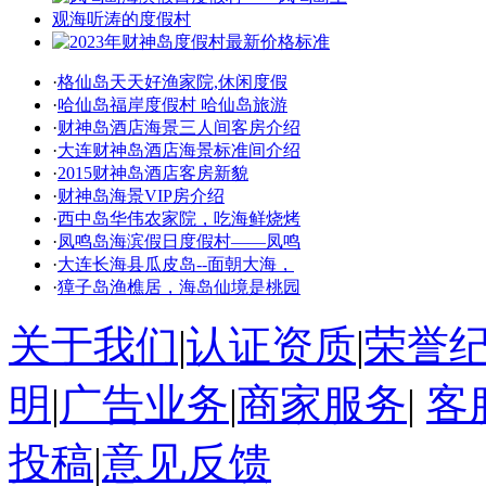
·
格仙岛天天好渔家院,休闲度假
·
哈仙岛福岸度假村 哈仙岛旅游
·
财神岛酒店海景三人间客房介绍
·
大连财神岛酒店海景标准间介绍
·
2015财神岛酒店客房新貌
·
财神岛海景VIP房介绍
·
西中岛华伟农家院，吃海鲜烧烤
·
凤鸣岛海滨假日度假村——凤鸣
·
大连长海县瓜皮岛--面朝大海，
·
獐子岛渔樵居，海岛仙境是桃园
关于我们
|
认证资质
|
荣誉
明
|
广告业务
|
商家服务
|
客
投稿
|
意见反馈