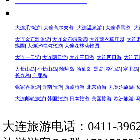
大连采摘游
|
大连高尔夫游
|
大连温泉游
|
大连滑雪游
|
大
大连金石滩旅游
|
大连金石蜡像馆
|
大连薰衣草庄园
|
大连
蝶园
|
大连冰峪沟旅游
|
大连森林动物园
大连一日游
|
大连两日游
|
大连三日游
|
大连四日游
|
大连五
大长山岛
|
小长山岛
|
蛤蜊岛
|
哈仙岛
|
黑岛
|
格仙岛
|
塞里岛
长兴岛
|
广鹿岛
张家界旅游
|
云南旅游
|
西藏旅游
|
北京旅游
|
九寨沟旅游
|
大连邮轮旅游
|
韩国旅游
|
日本旅游
|
美国旅游
|
欧洲旅游
|
大连旅游电话：0411-396226