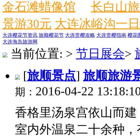
金石滩蜡像馆
长白山旅
景游30元
大连冰峪沟一日
大连樱花节资讯
旅顺樱花节
大连赏樱攻略
大连赏樱指南
樱花
大连海岛旅游网
当前位置:
>
节日展会
>
[
旅顺景点
]
旅顺旅游
2016-04-22 13:18:1
期：
香格里汤泉宫依山而建，
室内外温泉二十余种，