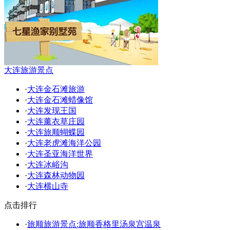
大连旅游景点
·
大连金石滩旅游
·
大连金石滩蜡像馆
·
大连发现王国
·
大连薰衣草庄园
·
大连旅顺蝴蝶园
·
大连老虎滩海洋公园
·
大连圣亚海洋世界
·
大连冰峪沟
·
大连森林动物园
·
大连横山寺
点击排行
·
旅顺旅游景点:旅顺香格里汤泉宫温泉