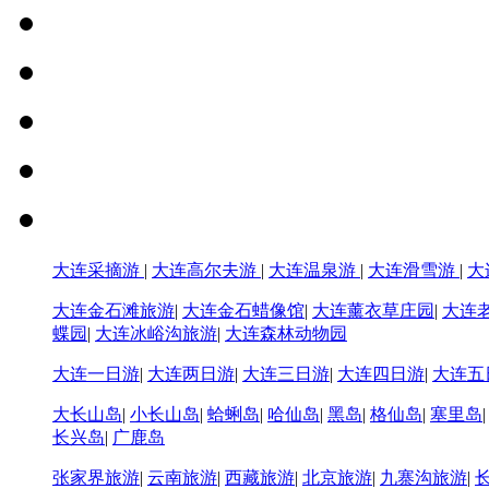
大连采摘游
|
大连高尔夫游
|
大连温泉游
|
大连滑雪游
|
大
大连金石滩旅游
|
大连金石蜡像馆
|
大连薰衣草庄园
|
大连
蝶园
|
大连冰峪沟旅游
|
大连森林动物园
大连一日游
|
大连两日游
|
大连三日游
|
大连四日游
|
大连五
大长山岛
|
小长山岛
|
蛤蜊岛
|
哈仙岛
|
黑岛
|
格仙岛
|
塞里岛
长兴岛
|
广鹿岛
张家界旅游
|
云南旅游
|
西藏旅游
|
北京旅游
|
九寨沟旅游
|