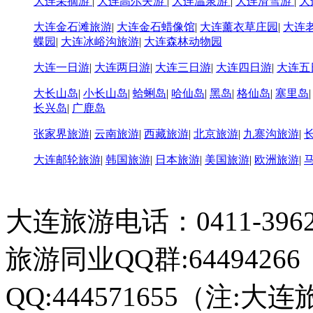
大连采摘游
|
大连高尔夫游
|
大连温泉游
|
大连滑雪游
|
大
大连金石滩旅游
|
大连金石蜡像馆
|
大连薰衣草庄园
|
大连
蝶园
|
大连冰峪沟旅游
|
大连森林动物园
大连一日游
|
大连两日游
|
大连三日游
|
大连四日游
|
大连五
大长山岛
|
小长山岛
|
蛤蜊岛
|
哈仙岛
|
黑岛
|
格仙岛
|
塞里岛
长兴岛
|
广鹿岛
张家界旅游
|
云南旅游
|
西藏旅游
|
北京旅游
|
九寨沟旅游
|
大连邮轮旅游
|
韩国旅游
|
日本旅游
|
美国旅游
|
欧洲旅游
|
大连旅游电话：0411-396226
旅游同业QQ群:64494266
QQ:444571655（注:大连