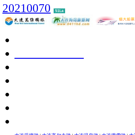
20210070
51La