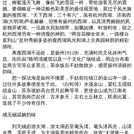
过，柳絮漫天飞舞，像纷飞的雪花一样，带给游客无尽的震
撼。要领略这一神话般色彩美景的最佳观景地，莫过于风光旖
旎的瘦西湖，“天下西湖，三十有六”，虽有杭州西湖、济南西
湖(大明湖)声名赫赫，但惟有扬州的西湖，以其清秀婉丽的风
姿独异诸湖。一泓曲水宛如锦带，如飘如拂、时放时收，较之
杭州西湖另有一种清瘦的神韵。“两堤花柳全依水，一路楼台
直到山”是对秀丽多姿的瘦西湖风光和湖上古典园林群的精彩
描绘。
离瘦西湖不远处，是扬州1912街，充满时尚文化休闲气
息。街区由7栋明清建筑以及一个文化广场组成，周边分布着
盐商古宅等众多景点，茶余饭后不妨散散步，感受扬州清丽的
韵味。
想一探法海是如何不懂爱，不妨前往镇江的金山寺一游，
过往许多故事便发生于此。《白蛇传》水漫金山，梁红玉擂鼓
战金山，苏东坡妙高台赏月起舞等等，更使金山成为江南名
山，其背面岗峦起伏，古木参天；左右土丘林立，联肩比翼，
造就了不少传奇佳作。
感无锡温婉韵味
到无锡必游太湖，游太湖必至鼋头渚。鼋头渚风光，山清
水秀、浑然天成，为太湖风景的精华所在，故有“太湖第一名