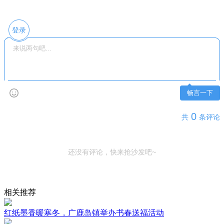
登录
畅言一下
0
共
条评论
还没有评论，快来抢沙发吧~
相关推荐
红纸墨香暖寒冬，广鹿岛镇举办书春送福活动