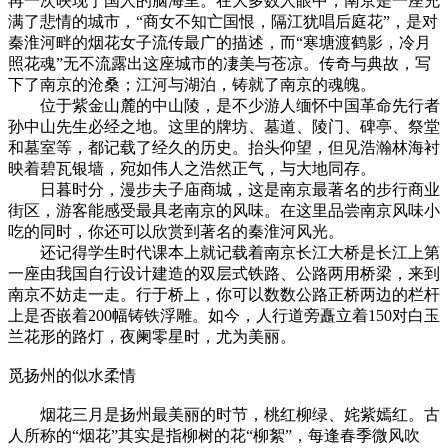
再一次映现于国人的脑海里。在大多数人眼中，南京是一座充
满了悲情的城市，“商女不知亡国恨，隔江犹唱后庭花”，是对
秦淮河畔的烟花女子流传最广的描述，而“寒塘渡鹤影，冷月
照花魂”无不流露出这座城市的凄美与苍凉。传奇与典故，写
下了南京的沧桑；江河与湖泊，铸就了南京的魂魄。
位于紫金山麓的中山陵，是不少游人缅怀中国革命先行者
孙中山先生必经之地。这里的牌坊、墓道、陵门、碑亭、祭堂
和墓室等，都记载了经久的历史。抬头仰望，但见浩瀚林海衬
映着碧瓦银墙，宛如伟人之浩然正气，与大地同存。
日暮时分，漫步夫子庙商城，这是南京最著名的步行商业
街区，游客能感受最具老南京的风味。在这里品尝南京风味小
吃的同时，你还可以欣赏到著名的秦淮河风光。
还记得学生时代课本上就记载着南京长江大桥是长江上第
一座由我国自行设计建造的双层式铁路、公路两用桥梁，来到
南京不妨走一走。行于桥上，你可以数数公路正桥两边的栏杆
上是否嵌着200幅铸铁浮雕。如今，人行道旁矗立着150对白玉
兰花形的路灯，夜阑零星时，尤为美丽。
觅扬州的似水柔情
烟花三月是扬州最美丽的时节，桃红柳绿、姹紫嫣红。古
人所称的“烟花”其实是指柳树的花“柳絮”，每逢春季微风吹