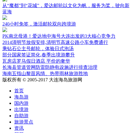
从“魔都”到“花城”，爱达邮轮以文化为帆，服务为桨，驶向新
蓝海
240小时免签，激活邮轮双向跨境游
PK南北母港！爱达地中海号大连出发的3大核心竞争力
2014清明节放假安排,清明节高速公路小车免费通行
乘钻石公主号邮轮，体验日式泡汤
部分国家签证简化,春季出境游攀升
瓦房店罗马假日酒店 平价的奢华
长海县管道管网防雷防静电设施进行排查治理
海南五指山黎苗风情、热带雨林旅游胜地
版权所有 © 2005-2017 大连海岛旅游网
首页
海岛游
国内游
出境游
自助游
旅游景点
资讯