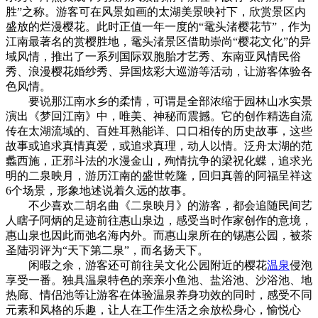
胜”之称。游客可在风景如画的太湖美景映衬下，欣赏景区内
盛放的烂漫樱花。此时正值一年一度的“鼋头渚樱花节”，作为
江南最著名的赏樱胜地，鼋头渚景区借助崇尚“樱花文化”的异
域风情，推出了一系列国际双胞胎才艺秀、东南亚风情民俗
秀、浪漫樱花婚纱秀、异国炫彩大巡游等活动，让游客体验各
色风情。
要说那江南水乡的柔情，可谓是全部浓缩于园林山水实景
演出《梦回江南》中，唯美、神秘而震撼。它的创作精选自流
传在太湖流域的、百姓耳熟能详、口口相传的历史故事，这些
故事或追求真情真爱，或追求真理，动人以情。泛舟太湖的范
蠡西施，正邪斗法的水漫金山，殉情抗争的梁祝化蝶，追求光
明的二泉映月，游历江南的盛世乾隆，回归真善的阿福呈祥这
6个场景，形象地述说着久远的故事。
不少喜欢二胡名曲《二泉映月》的游客，都会追随民间艺
人瞎子阿炳的足迹前往惠山泉边，感受当时作家创作的意境，
惠山泉也因此而弛名海内外。而惠山泉所在的锡惠公园，被茶
圣陆羽评为“天下第二泉”，而名扬天下。
闲暇之余，游客还可前往吴文化公园附近的樱花
温泉
侵泡
享受一番。独具温泉特色的亲亲小鱼池、盐浴池、沙浴池、地
热廊、情侣池等让游客在体验温泉养身功效的同时，感受不同
元素和风格的乐趣，让人在工作生活之余放松身心，愉悦心