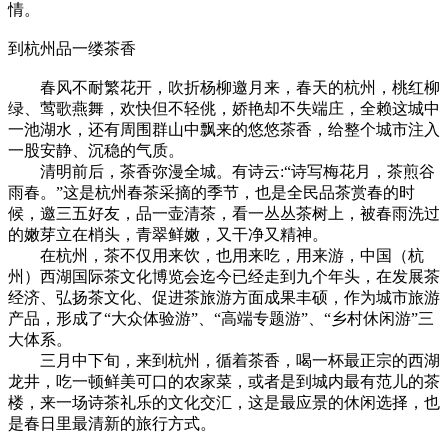
情。
到杭州品一缕茶香
春风不耐繁花开，吹折杨柳邀月来，春天的杭州，桃红柳
绿、莺歌燕舞，欢快但不轻佻，娇艳却不失端庄，全赖这城中
一池湖水，还有周围群山中飘来的悠悠茶香，给整个城市注入
一股安静、沉稳的气质。
清明前后，茶香弥漫全城。有诗云:“诗写梅花月，茶煎谷
雨春。”这是杭州春茶采摘的季节，也是全民品茶赏春的时
候，邀三五好友，品一壶清茶，看一丛丛茶树上，被春雨洗过
的嫩芽立在梢头，青翠鲜嫩，又干净又精神。
在杭州，茶不仅用来饮，也用来吃，用来游，中国（杭
州）西湖国际茶文化博览会迄今已经走到九个年头，在发展茶
经济、弘扬茶文化、促进茶旅游方面成果丰硕，作为城市旅游
产品，形成了“大众体验游”、“高端专题游”、“乡村休闲游”三
大体系。
三月中下旬，来到杭州，循着茶香，喝一杯最正宗的西湖
龙井，吃一顿鲜美可口的农家菜，或者是到城内最有范儿的茶
楼，来一场诗茶礼乐的文化交汇，这是最应景的休闲选择，也
是春日里最清新的旅行方式。