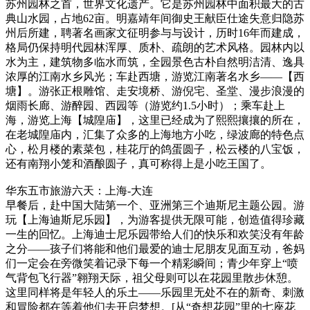
苏州园林之首，世界文化遗产。它是苏州园林中面积最大的古
典山水园，占地62亩。明嘉靖年间御史王献臣仕途失意归隐苏
州后所建，聘著名画家文征明参与与设计，历时16年而建成，
格局仍保持明代园林浑厚、质朴、疏朗的艺术风格。园林内以
水为主，建筑物多临水而筑，全园景色古朴自然明洁清、逸具
浓厚的江南水乡风光；车赴西塘，游览江南著名水乡――【西
塘】。游张正根雕馆、走安境桥、游倪宅、圣堂、漫步浪漫的
烟雨长廊、游醉园、西园等（游览约1.5小时）；乘车赴上
海，游览上海【城隍庙】，这里已经成为了熙熙攘攘的所在，
在老城隍庙内，汇集了众多的上海地方小吃，绿波廊的特色点
心，松月楼的素菜包，桂花厅的鸽蛋圆子，松云楼的八宝饭，
还有南翔小笼和酒酿圆子，真可称得上是小吃王国了。
华东五市旅游六天：上海-大连
早餐后，赴中国大陆第一个、亚洲第三个迪斯尼主题公园。游
玩【上海迪斯尼乐园】，为游客提供无限可能，创造值得珍藏
一生的回忆。上海迪士尼乐园带给人们的快乐和欢笑没有年龄
之分——孩子们将能和他们最爱的迪士尼朋友见面互动，爸妈
们一定会在旁微笑着记录下每一个精彩瞬间；青少年穿上“喷
气背包飞行器”翱翔天际，祖父母则可以在花园里散步休憩。
这里同样将是年轻人的乐土——乐园里无处不在的新奇、刺激
和冒险都在等着他们去开启梦想。[从“奇想花园”里的七座花