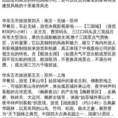
以品尝到南京的特色风味小吃，还可以欣赏到著名的富有明清
建筑风格的十里秦淮风光
华东五市旅游第四天：南京－无锡－苏州
早餐后，车赴无锡，游览央视影视基地——【三国城】（游览
时间约1小时）：吴王宫、曹营码头、三江口码头及三英战吕
布等大型演出，乘仿古战船畅游太湖,整个三国景点气势恢
宏，古朴凝重，它以其独特的风格和魅力，吸引了海内外游人
和影视摄制组前来游览和拍摄，真正体现了中视股份公司的影
视文化的特色。含【船游太湖】（如遇天气不宜出航或景区原
因不宜出航的情况，船游取消，不更换其他景点，不退任何
费。）观太湖三万六千顷碧波。
华东五市旅游第五天：苏州－上海
早餐后，游览【寒山寺】姑苏城外的著名古刹、佛教胜地之
一，可临听寒山寺的钟声，体会孤苏城外寒山寺、夜半钟声到
客船的古诗意境。《枫桥夜泊》的产生地【枫桥景区】，走枫
桥、铁岭关、大运河、枫桥古镇等， 体验“姑苏城外寒山寺，
夜半钟声到客船”的意境。游览【拙政园】（约2小时）古典豪
华园林，以其布局的山岛、竹坞、松岗、曲水之趣，被胜誉
为“天下园林之典范。中国四大古典名园之一，国家5A景区，