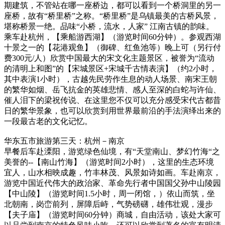
期建筑，不管站在哪一座桥边，都可以看到一个桥洞里的另一
座桥，故有“桥里桥”之称。“桥里桥”是乌镇最美的古桥风景，
堪称桥景一绝。品味“小桥，流水，人家” 江南古镇的韵味。
乘车赴杭州，【乘船游西湖】（游览时间60分钟）。参观西湖
十景之一的【花港观鱼】（御碑、红鱼池等）晚上可（另行付
费300元/人）欣赏中国最大的宋文化主题景区，被誉为“流动
的清明上和图”的【宋城景区+宋城千古情表演】（约2小时，
其中表演1小时），古越先民劳作生息的动人场景、南宋王朝
的繁华如烟、岳飞抗金的英雄悲情、感人至深的白蛇与许仙、
催人泪下的梁祝传说、在这里您不仅可以充分感受宋代古都昔
日的繁华景象，也可以欣赏到用世界最前沿的手法演绎出来的
一段最古老的文化记忆。
华东五市旅游第三天：杭州－南京
早餐后车赴溧阳，游览绿色仙境，有“天堂南山、梦幻竹海“之
美誉的--【南山竹海】（游览时间2小时），这里的生态环境
宜人，山水相映成趣，竹丰林茂、风景如诗如画。车赴南京，
游览中国近代伟大的政治家、革命先行者中国国父孙中山陵园
【中山陵】（游览时间1.5小时，周一闭馆，）依山而筑，坐
北朝南，岗峦前列，屏障后峙，气势磅礴，雄伟壮观，漫步
【夫子庙】（游览时间60分钟）商城，自由活动，该处大家可