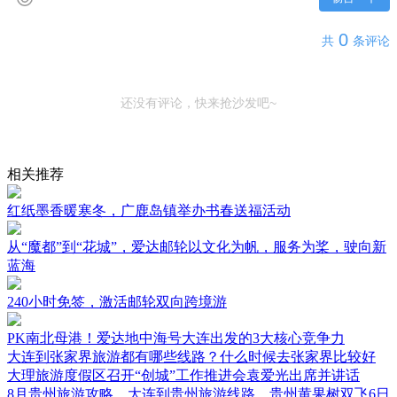
0
共
条评论
还没有评论，快来抢沙发吧~
相关推荐
红纸墨香暖寒冬，广鹿岛镇举办书春送福活动
从“魔都”到“花城”，爱达邮轮以文化为帆，服务为桨，驶向新
蓝海
240小时免签，激活邮轮双向跨境游
PK南北母港！爱达地中海号大连出发的3大核心竞争力
大连到张家界旅游都有哪些线路？什么时候去张家界比较好
大理旅游度假区召开“创城”工作推进会袁爱光出席并讲话
8月贵州旅游攻略，大连到贵州旅游线路，贵州黄果树双飞6日