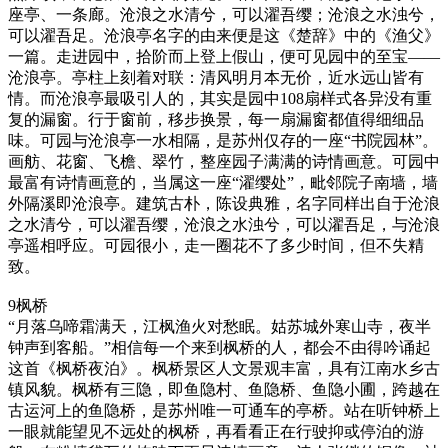
座亭、一条廊。沧浪之水清兮，可以濯吾缨；沧浪之水浊兮，
可以濯吾足。沧浪亭名字的由来便是这《楚辞》中的《渔父》
一篇。走进园中，拾阶而上登上假山，便可见园中的至宝——
沧浪亭。亭柱上刻着对联：清风明月本无价，近水远山皆有
情。而沧浪亭最吸引人的，其实是园中108扇样式各异没有重
复的漏窗。行于窗前，移步换景，每一扇漏窗都值得细细品
味。可园与沧浪亭一水相隔，是苏州仅存的一座“书院园林”。
画舫、花窗、飞檐、翠竹，整座园子满满的诗情画意。可园中
最富有诗情画意的，当属这一座“濯缨处”，毗邻院子南墙，墙
外隔溪即沧浪亭。建筑古朴，陈设典雅，名字同样出自于沧浪
之水清兮，可以濯吾缨，沧浪之水浊兮，可以濯吾足，与沧浪
亭遥相呼应。可园很小，走一圈花不了多少时间，但不失精
致。
9枫桥
“月落乌啼霜满天，江枫渔火对愁眠。姑苏城外寒山寺，夜半
钟声到客船。”相信每一个来到枫桥的人，都会不由得吟诵起
这首《枫桥夜泊》。枫桥景区人文景观丰富，具有江南水乡古
镇风貌。枫桥有三隐，即鱼隐村、鱼隐桥、鱼隐小圃，跨越在
古运河上的鱼隐桥，是苏州唯一可通车的亭桥。站在听钟桥上
一眼就能望见不远处的枫桥，再看看正在行驶抑或停泊的游