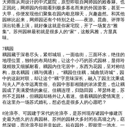
大师陈从周设计的中式庭院，原型即取自网师园的殿春簃。也
正因此，网师园内你能看到极多慕名而来的外国游客，甚至一
大早，你便发现他们聚集在园内歇息聊天，兴趣盎然。和其他
园林比起来，网师园还有个特别之处——夜游。昆曲、评弹等
演出轮番上演，就好像这就是你家宅院，开了一场复古“雅
集”。苏州园林最初就是很多人的“家”，这般风雅，方显真
味。
7耦园
耦园藏于深巷尽头，紧邻城垣，一面临街，三面环水，绝佳的
地理位置，独特的布局结构，让这个小巧的苏式园林，显得玲
珑精致又细腻耐看。耦园内住宅居中，东西为花园，呈对称结
构，故名耦园（耦与偶通）。“耦园住佳耦，城曲筑诗城”，园
中的这副对联，却让这个“耦”字意味深长，融入了园主沈秉成
与夫人严永华远离世俗、在园中形影相随的浓浓爱意，也让耦
园成了美满爱情的象征。佳耦连理，归隐田园，琴瑟终老，苏
州不乏园林，但耦园却格外让人着迷。借着耦园的爱情寓意，
在这里办一场苏式婚礼，想必也是很多人的心愿吧？
8沧浪亭、可园建于宋代的沧浪亭，是苏州现存诸园中修建历
史最为悠久的古典园林。苏州的园林大多封闭在高墙之内，窈
然深锁，而沧浪亭却并非如此。站在园外，即能赏一池水、一