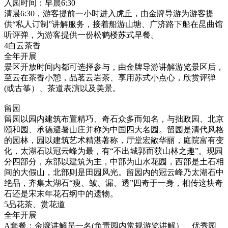
入园时间：早晨6:30
清晨6:30，游客提前一小时进入虎丘，由金牌导游为游客提
供“私人订制”讲解服务，接着船游山塘、广济路下船在昆曲馆
听评弹，为游客提供一份松鹤楼苏式早餐。
4白云茶香
全年开展
景区开放时间内都可选择参与，由金牌导游讲解游览景区后，
至云在茶香小憩，品茗云岩茶、享用苏式小点心，欣赏评弹
(或古筝）、茶道表演以及美景。
留园
留园以园内建筑布置精巧、奇石众多而知名，与拙政园、北京
颐和园、承德避暑山庄并称为中国四大名园。留园是清代风格
的园林，园以建筑艺术精湛著称，厅堂宏敞华丽，庭院富有变
化，太湖石以冠云峰为最，有“不出城郭而获山林之趣”。现园
分四部分，东部以建筑为主，中部为山水花园，西部是土石相
间的大假山，北部则是田园风光。留园内的冠云峰乃太湖石中
绝品，齐集太湖石“瘦、皱、漏、透”四奇于一身，相传这块奇
石还是宋末年花石纲中的遗物。
5品花茶、赏花道
全年开展
A套餐：金牌讲解员一名(负责园内常规游览讲解）、优秀园