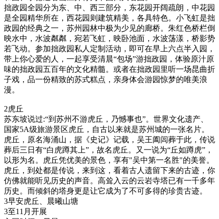
拙政园全园分为东、中、西三部分，东花园开阔疏朗，中花园
是全园精华所在，西花园则建筑精美，各具特色。小飞虹是拙
政园的经典之一，苏州园林中极为少见的廊桥。朱红色桥栏倒
映水中，水波粼粼，宛若飞虹，映卧池面，水波荡漾，桥影势
若飞动。参加拙政园私人定制活动，即可在早上六点半入园，
带上你心爱的人，一起享受清晨“包场”游拙政园，体验原汁原
味的拙政园五百年的文化精髓。或者在拙政园里听一场昆曲折
子戏，品一份精致的苏式糕点，亲身体会游园惊梦的唯美浪
漫。
2虎丘
苏东坡说过:“到苏州不游虎丘，乃憾事也”。世界文化遗产、
国家5A级旅游景区虎丘，自古以来就是苏州城的一张名片。
虎丘，原名海涌山，据《史记》记载，吴王阖闾葬于此，传说
葬后三日有“白虎蹲其上”，故名虎丘。又一说为“丘如蹲虎”，
以形为名。虎丘凭优美的景色，享有"吴中第一名胜"的美誉。
虎丘，到处都是传说，来到这，看着古人遗留下来的古迹，你
仿佛就能听见历史的声音。高耸入云的云岩寺塔已有一千多年
历史。而倾斜的塔身更是让它成为了不可多得的珍贵古迹。
3早安虎丘、晨曦山塘
3至11月开展