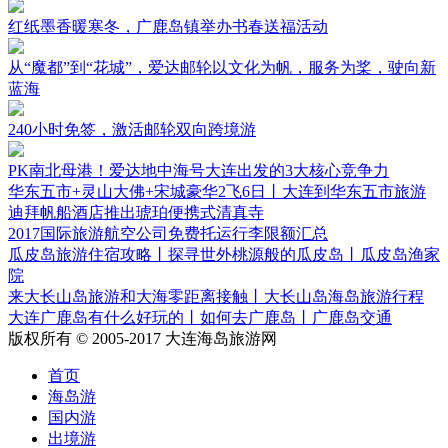
红纸墨香暖寒冬，广鹿岛镇举办书春送福活动
从“魔都”到“花城”，爱达邮轮以文化为帆，服务为桨，驶向新
蓝海
240小时免签，激活邮轮双向跨境游
PK南北母港！爱达地中海号大连出发的3大核心竞争力
华东五市+灵山大佛+宋城豪华2飞6日丨大连到华东五市旅游
迪拜帆船酒店推出琥珀便携式清真寺
2017国际旅游航空公司免费托运行李限额汇总
瓜皮岛旅游住宿攻略丨探寻世外桃源般的瓜皮岛丨瓜皮岛渔家
院
来大长山岛旅游和大海零距离接触丨大长山岛海岛旅游行程
大连广鹿岛有什么好玩的丨如何去广鹿岛丨广鹿岛交通
版权所有 © 2005-2017 大连海岛旅游网
首页
海岛游
国内游
出境游