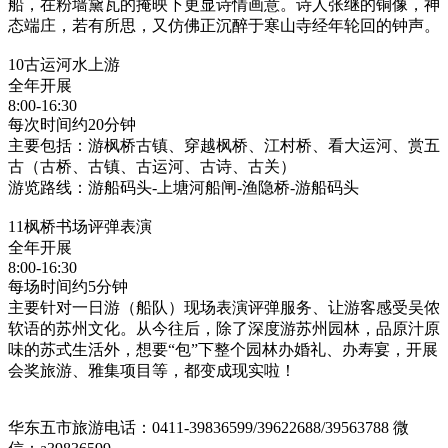
船，在粉墙黛瓦的掩映下更显诗情画意。诗人张继的铜像，神
态端庄，若有所思，又仿佛正沉醉于寒山寺经年轮回的钟声。
10古运河水上游
全年开展
8:00-16:30
每次时间约20分钟
主要包括：游枫桥古镇、穿越枫桥、江村桥、看大运河、赏五
古（古桥、古镇、古运河、古诗、古关）
游览路线：游船码头-上塘河船闸-渔隐桥-游船码头
11枫桥书场评弹表演
全年开展
8:00-16:30
每场时间约5分钟
主要针对一日游（船队）现场表演评弹服务、让游客感受吴侬
软语的苏州文化。从今往后，除了深度游苏州园林，品原汁原
味的苏式生活外，想要“包”下整个园林办婚礼、办寿宴，开展
会奖旅游、雅集项目等，都变成现实啦！
华东五市旅游电话：0411-39836599/39622688/39563788 微