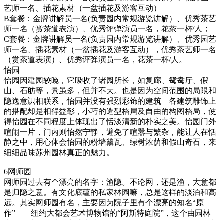
艺师一名、插花素材（一盆插花及游客互动）；
B套餐：金牌讲解员一名(负责园内常规游览讲解）、优秀茶艺
师一名（赏茶道表演）、优秀评弹演员一名，花茶一杯/人；
C套餐：金牌讲解员一名(负责园内常规游览讲解）、优秀园艺
师一名、插花素材（一盆插花及游客互动），优秀茶艺师一名
（赏茶道表演）、优秀评弹演员一名，花茶一杯/人。
怡园
怡园因建园较晚，它吸收了诸园所长，如复廊、鸳鸯厅、假
山、石舫等，景虽多，但并不大。也是因为空间范围的局限和
隐逸意识相联系，怡园并没有强烈彩饰的建筑，各建筑雕饰上
的搭配却是相得益彰，小巧的造型格局及自由的构图格局，使
得怡园在不同程度上体现出了恬淡清新的朴实之美。怡园门外
喧闹一片，门内则怡然宁静，避免了喧嚣与繁杂，能让人在恬
静之中，用心体会怡园的粉墙黛瓦、绿树浓荫和假山奇石，来
细细品味苏州园林真正的魅力。
6网师园
网师园过去有个漂亮的名字：渔隐。不论网，还是渔，大意都
是归隐之意。有文化底蕴的私家林园嘛，总是这样的淡泊和高
远。其实网师园有名，主要因为院子里有个漂亮的知名“原
作”——纽约大都会艺术博物馆的“阿斯特庭院”，这个由园林