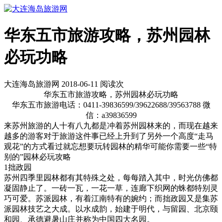
华东五市旅游攻略，苏州园林
必玩功略
大连海岛旅游网 2018-06-11 阅读
次
华东五市旅游攻略，苏州园林必玩功略
华东五市旅游电话：0411-39836599/39622688/39563788 微
信：a39836599
来苏州旅游的人十有八九都是冲着苏州园林来的，而现在越来
越多的游客对于旅游这件事已经上升到了另外一个高度“走马
观花”的方式看过就忘想要玩转园林的精华可能你需要一些“特
别的”园林必玩攻略
1拙政园
苏州四季里园林都有其特殊之处，每每踏入其中，时光仿佛都
凝固静止了。一砖一瓦，一花一草，连廊下织网的蛛都特别灵
巧可爱。苏派园林，有着江南特有的婉约；而拙政园又是集苏
派园林技艺之大成。以水成韵，始建于明代，与留园、北京颐
和园、承德避暑山庄并称为中国四大名园。