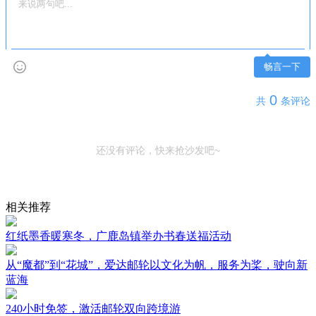
畅言一下
0
共
条评论
还没有评论，快来抢沙发吧~
相关推荐
红纸墨香暖寒冬，广鹿岛镇举办书春送福活动
从“魔都”到“花城”，爱达邮轮以文化为帆，服务为桨，驶向新
蓝海
240小时免签，激活邮轮双向跨境游