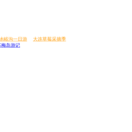
冰峪沟一日游
大连草莓采摘季
苏梅岛游记