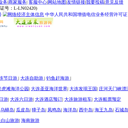
业务
|
商家服务
|
客服中心
|
网站地图
|
友情链接
|
我要投稿
|
意见反馈
L-LN02420)
号
中华人民共和国增值电信业务经营许可证 经营许
连节日游
|
大连自助游
|
钓鱼赶海游
|
老虎滩海洋公园
|
大连圣亚海洋世界
|
大连发现王国
|
庄河天门峡漂
日游
|
大连六日游
|
大连酒店预订
|
大连旅游租车
|
大连船票预定
|
乌蟒岛
|
瓜皮岛
|
獐子岛
|
凤鸣岛
|
海洋岛
|
西中岛
|
海王九岛
|
石城
长白山旅游
|
海南旅游