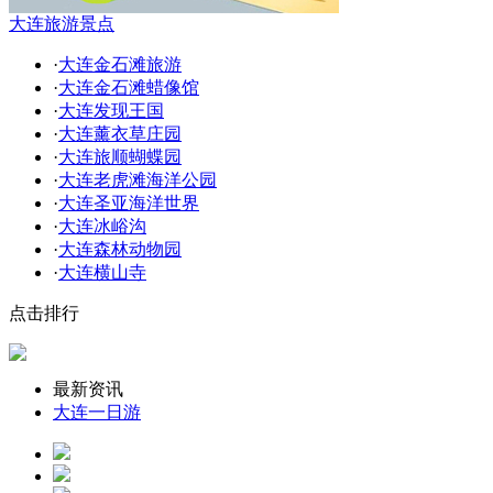
大连旅游景点
·
大连金石滩旅游
·
大连金石滩蜡像馆
·
大连发现王国
·
大连薰衣草庄园
·
大连旅顺蝴蝶园
·
大连老虎滩海洋公园
·
大连圣亚海洋世界
·
大连冰峪沟
·
大连森林动物园
·
大连横山寺
点击排行
最新资讯
大连一日游