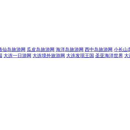
格仙岛旅游网
瓜皮岛旅游网
海洋岛旅游网
西中岛旅游网
小长山
园
大连一日游网
大连境外旅游网
大连发现王国
圣亚海洋世界
大