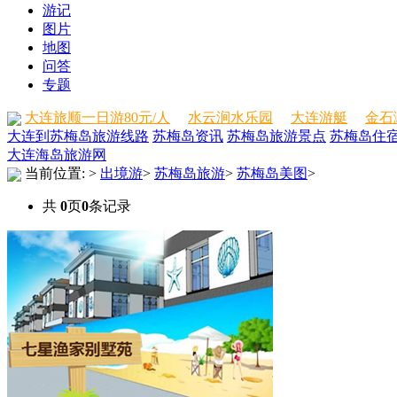
游记
图片
地图
问答
专题
大连旅顺一日游80元/人
水云涧水乐园
大连游艇
金石
大连到苏梅岛旅游线路
苏梅岛资讯
苏梅岛旅游景点
苏梅岛住
大连海岛旅游网
当前位置:
>
出境游
>
苏梅岛旅游
>
苏梅岛美图
>
共
0
页
0
条记录