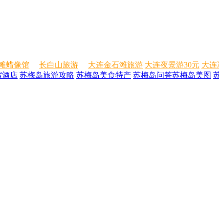
滩蜡像馆
长白山旅游
大连金石滩旅游
大连夜景游30元
大连
宿酒店
苏梅岛旅游攻略
苏梅岛美食特产
苏梅岛问答
苏梅岛美图