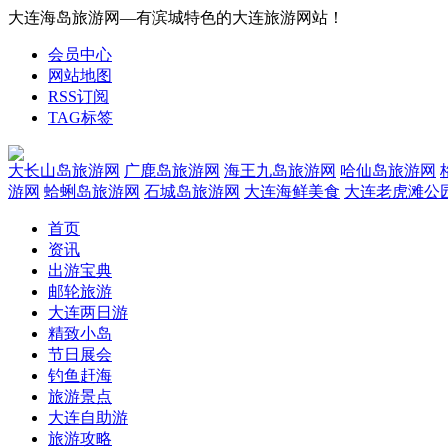
大连海岛旅游网—有滨城特色的大连旅游网站！
会员中心
网站地图
RSS订阅
TAG标签
大长山岛旅游网
广鹿岛旅游网
海王九岛旅游网
哈仙岛旅游网
游网
蛤蜊岛旅游网
石城岛旅游网
大连海鲜美食
大连老虎滩公
首页
资讯
出游宝典
邮轮旅游
大连两日游
精致小岛
节日展会
钓鱼赶海
旅游景点
大连自助游
旅游攻略