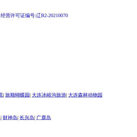
可证编号:辽B2-20210070
流
|
旅顺蝴蝶园
|
大连冰峪沟旅游
|
大连森林动物园
岛
|
财神岛
|
长兴岛
|
广鹿岛