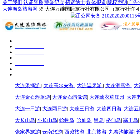
关于我们
|
认证资质
|
荣誉纪实
|
招贤纳士
|
媒体报道
|
版权声明
|
广告
大连海岛旅游网
※ 大连万维国际旅行社有限公司（旅行社许可证号：
辽公网安备 21020202000115
大连采摘游
|
大连高尔夫游
|
大连温泉游
|
大连滑雪游
|
大
大连金石滩旅游
|
大连金石蜡像馆
|
大连薰衣草庄园
|
大连
大连一日游
|
大连两日游
|
大连三日游
|
大连四日游
|
大连五
大长山岛
|
小长山岛
|
蛤蜊岛
|
哈仙岛
|
黑岛
|
格仙岛
|
塞里岛
张家界旅游
|
云南旅游
|
西藏旅游
|
北京旅游
|
九寨沟旅游
|