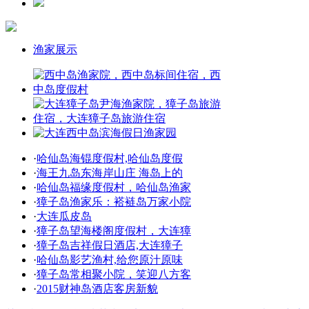
渔家展示
·
哈仙岛海锟度假村,哈仙岛度假
·
海王九岛东海岸山庄 海岛上的
·
哈仙岛福缘度假村，哈仙岛渔家
·
獐子岛渔家乐：褡裢岛万家小院
·
大连瓜皮岛
·
獐子岛望海楼阁度假村，大连獐
·
獐子岛吉祥假日酒店,大连獐子
·
哈仙岛影艺渔村,给您原汁原味
·
獐子岛常相聚小院，笑迎八方客
·
2015财神岛酒店客房新貌