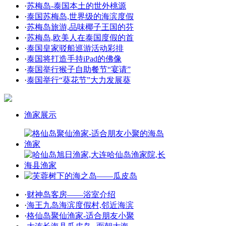
·
苏梅岛-泰国本土的世外桃源
·
泰国苏梅岛,世界级的海滨度假
·
苏梅岛旅游,品味椰子王国的芬
·
苏梅岛,欧美人在泰国度假的首
·
泰国皇家驳船巡游活动彩排
·
泰国将打造手持iPad的佛像
·
泰国举行猴子自助餐节“宴请”
·
泰国举行“葵花节”大力发展葵
渔家展示
·
财神岛客房——浴室介绍
·
海王九岛海滨度假村,邻近海滨
·
格仙岛聚仙渔家-适合朋友小聚