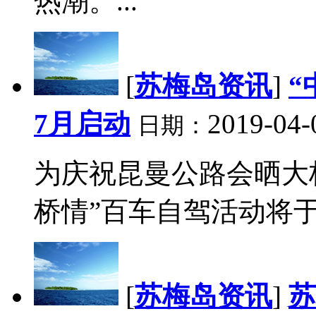
热潮。...
[
苏梅岛资讯
]
“
7月启动
2019-04-
日期：
为庆祝昆曼公路会晒大
桥情”百车自驾活动将于7
[
苏梅岛资讯
]
苏