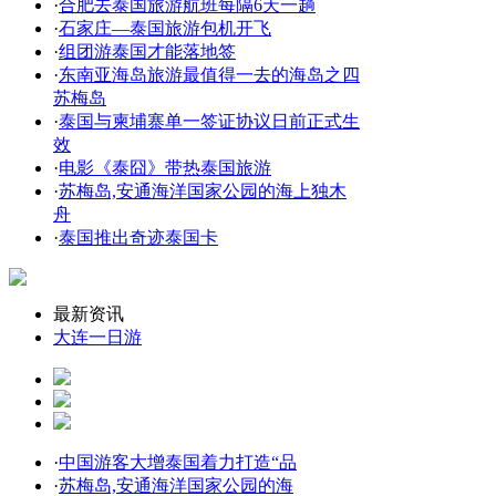
·
合肥去泰国旅游航班每隔6天一趟
·
石家庄—泰国旅游包机开飞
·
组团游泰国才能落地签
·
东南亚海岛旅游最值得一去的海岛之四
苏梅岛
·
泰国与柬埔寨单一签证协议日前正式生
效
·
电影《泰囧》带热泰国旅游
·
苏梅岛,安通海洋国家公园的海上独木
舟
·
泰国推出奇迹泰国卡
最新资讯
大连一日游
·
中国游客大增泰国着力打造“品
·
苏梅岛,安通海洋国家公园的海