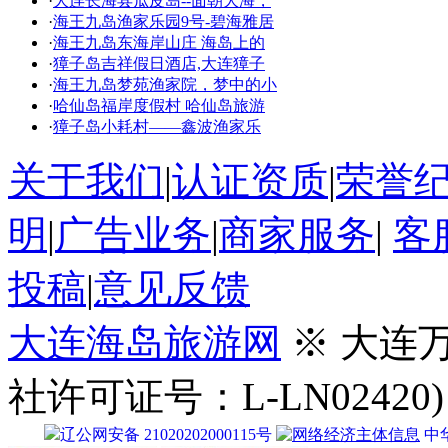
·
大连长海县瓜皮岛--面朝大海，
·
海王九岛渔家乐园9号-碧海雅居
·
海王九岛东海岸山庄 海岛上的
·
獐子岛吉祥假日酒店,大连獐子
·
海王九岛梦苑渔家院，梦中的小
·
哈仙岛福岸度假村 哈仙岛旅游
·
獐子岛小耗村——鑫波渔家乐
关于我们
|
认证资质
|
荣誉
明
|
广告业务
|
商家服务
|
客
投稿
|
意见反馈
大连海岛旅游网
※ 大连
社许可证号：L-LN02420)
辽公网安备 21020202000115号
中