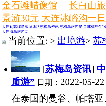
金石滩蜡像馆
长白山旅
景游30元
大连冰峪沟一日
大连到苏梅岛旅游线路
苏梅岛资讯
苏梅岛旅游景点
苏梅岛住宿
大连海岛旅游网
当前位置:
>
出境游
>
苏
[
苏梅岛资讯
]
中
质游”
2022-05-22
日期：
在泰国的曼谷、帕塔亚