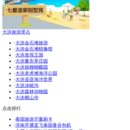
大连旅游景点
·
大连金石滩旅游
·
大连金石滩蜡像馆
·
大连发现王国
·
大连薰衣草庄园
·
大连旅顺蝴蝶园
·
大连老虎滩海洋公园
·
大连圣亚海洋世界
·
大连冰峪沟
·
大连森林动物园
·
大连横山寺
点击排行
·
泰国旅游尽量刷卡
·
济南开通直飞泰国曼谷包机