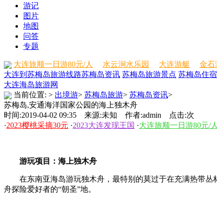
游记
图片
地图
问答
专题
大连旅顺一日游80元/人
水云涧水乐园
大连游艇
金石
大连到苏梅岛旅游线路
苏梅岛资讯
苏梅岛旅游景点
苏梅岛住宿
大连海岛旅游网
当前位置:
>
出境游
>
苏梅岛旅游
>
苏梅岛资讯
>
苏梅岛,安通海洋国家公园的海上独木舟
时间:2019-04-02 09:35 来源:未知 作者:admin 点击:
次
·
2023樱桃采摘30元
·
2023大连发现王国
·
大连旅顺一日游80元/
游玩项目：海上独木舟
在东南亚海岛游玩独木舟，最特别的莫过于在充满热带丛林
舟探险爱好者的“朝圣”地。