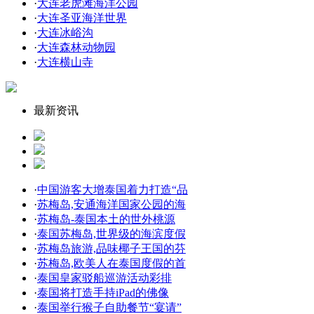
·
大连老虎滩海洋公园
·
大连圣亚海洋世界
·
大连冰峪沟
·
大连森林动物园
·
大连横山寺
最新资讯
·
中国游客大增泰国着力打造“品
·
苏梅岛,安通海洋国家公园的海
·
苏梅岛-泰国本土的世外桃源
·
泰国苏梅岛,世界级的海滨度假
·
苏梅岛旅游,品味椰子王国的芬
·
苏梅岛,欧美人在泰国度假的首
·
泰国皇家驳船巡游活动彩排
·
泰国将打造手持iPad的佛像
·
泰国举行猴子自助餐节“宴请”