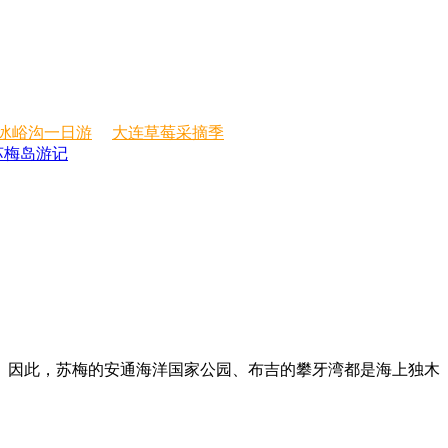
冰峪沟一日游
大连草莓采摘季
苏梅岛游记
因此，苏梅的安通海洋国家公园、布吉的攀牙湾都是海上独木