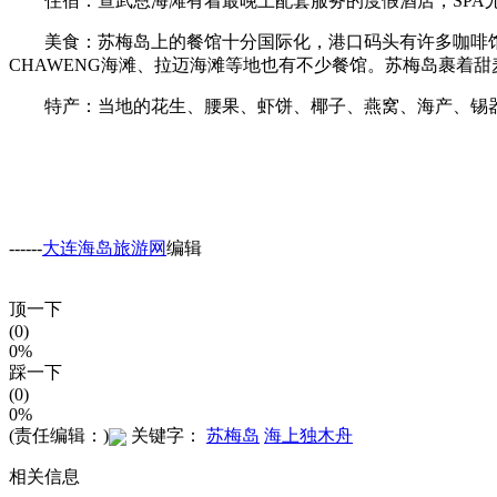
住宿：查武恩海滩有着最晚上配套服务的度假酒店，SPA尤
美食：苏梅岛上的餐馆十分国际化，港口码头有许多咖啡馆和餐馆
CHAWENG海滩、拉迈海滩等地也有不少餐馆。苏梅岛裹着
特产：当地的花生、腰果、虾饼、椰子、燕窝、海产、锡器
------
大连海岛旅游网
编辑
顶一下
(0)
0%
踩一下
(0)
0%
(责任编辑：)
关键字：
苏梅岛
海上独木舟
相关信息