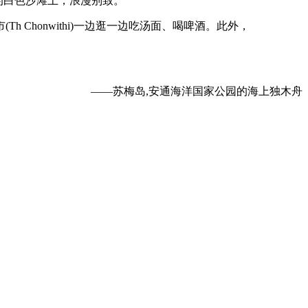
的白色沙滩上，浪漫别致。
honwithi)一边逛一边吃汤面、喝啤酒。此外，
——苏梅岛,安通海洋国家公园的海上独木舟