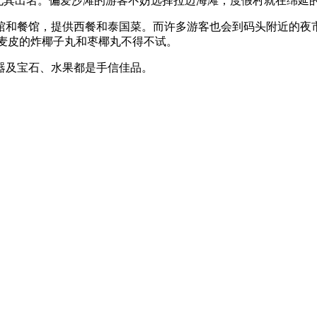
其出名。偏爱沙滩的游客不妨选择拉迈海滩，度假村就在绵延
，提供西餐和泰国菜。而许多游客也会到码头附近的夜市(Th C
甜麦皮的炸椰子丸和枣椰丸不得不试。
及宝石、水果都是手信佳品。