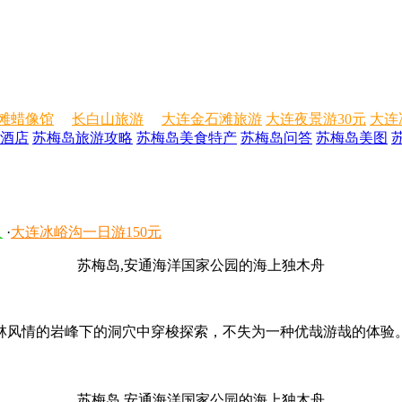
滩蜡像馆
长白山旅游
大连金石滩旅游
大连夜景游30元
大连
酒店
苏梅岛旅游攻略
苏梅岛美食特产
苏梅岛问答
苏梅岛美图
人
·
大连冰峪沟一日游150元
苏梅岛,安通海洋国家公园的海上独木舟
风情的岩峰下的洞穴中穿梭探索，不失为一种优哉游哉的体验。
苏梅岛,安通海洋国家公园的海上独木舟