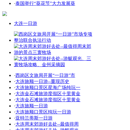
·
泰国举行“葵花节”大力发展葵
大连一日游
·
西岗区文旅局开展“一日游”市
·
大连旅顺一日游--重现历史
·
大连旅顺口景区星海广场纯玩一
·
大连金石滩旅游度假区十里黄金
·
大连金石滩旅游度假区十里黄金
·
大连旅顺一日游
·
大连旅顺口景区纯玩一日游
·
亚特兰蒂斯一日游
·
大连周末郊游好去处--最值得周