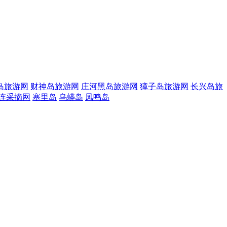
岛旅游网
财神岛旅游网
庄河黑岛旅游网
獐子岛旅游网
长兴岛旅
连采摘网
塞里岛
乌蟒岛
凤鸣岛