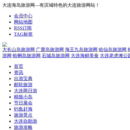
大连海岛旅游网—有滨城特色的大连旅游网站！
会员中心
网站地图
RSS订阅
TAG标签
大长山岛旅游网
广鹿岛旅游网
海王九岛旅游网
哈仙岛旅游网
游网
蛤蜊岛旅游网
石城岛旅游网
大连海鲜美食
大连老虎滩公
首页
资讯
出游宝典
邮轮旅游
大连两日游
精致小岛
节日展会
钓鱼赶海
旅游景点
大连自助游
旅游攻略