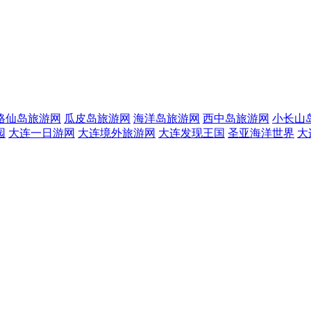
格仙岛旅游网
瓜皮岛旅游网
海洋岛旅游网
西中岛旅游网
小长山
园
大连一日游网
大连境外旅游网
大连发现王国
圣亚海洋世界
大