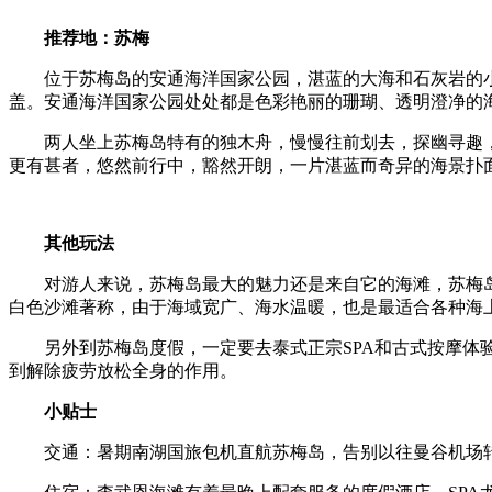
推荐地：苏梅
位于苏梅岛的安通海洋国家公园，湛蓝的大海和石灰岩的小山
盖。安通海洋国家公园处处都是色彩艳丽的珊瑚、透明澄净的
两人坐上苏梅岛特有的独木舟，慢慢往前划去，探幽寻趣，
更有甚者，悠然前行中，豁然开朗，一片湛蓝而奇异的海景扑
其他玩法
对游人来说，苏梅岛最大的魅力还是来自它的海滩，苏梅岛
白色沙滩著称，由于海域宽广、海水温暖，也是最适合各种海
另外到苏梅岛度假，一定要去泰式正宗SPA和古式按摩体验一
到解除疲劳放松全身的作用。
小贴士
交通：暑期南湖国旅包机直航苏梅岛，告别以往曼谷机场转机