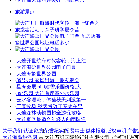
·
大连周末郊游好去处--游艇观光
旅游景点
·
大连开世航海时代客轮，海上红
·
大连海盐世界公园电子门票
·
大连海盐世界公园
·
39°乐园-家庭出游，朋友聚会
·
星海会展mini嬉雪乐园价格,大
·
39°乐园-大连首座室外水乐园
·
云水谷漂流，体验秋天刺激第一
·
三寰牧场-秋天带孩子宠物在早
·
大连森林动物园超全游玩攻略
·
大连夏季最适合年轻人的团队活
关于我们
|
认证资质
|
荣誉纪实
|
招贤纳士
|
媒体报道
|
版权声明
|
广告
大连海岛旅游网
※ 大连万维国际旅行社有限公司（旅行社许可证号：