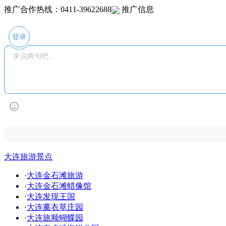
推广合作热线：0411-39622688
推广信息
登录
大连旅游景点
·
大连金石滩旅游
·
大连金石滩蜡像馆
·
大连发现王国
·
大连薰衣草庄园
·
大连旅顺蝴蝶园