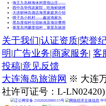
·
海王九岛林海休闲度假山庄——
·
西中岛华伟农家院，吃海鲜烧烤
·
大连财神岛酒店海景家庭房介绍
·
獐子岛小耗村——鑫波渔家乐
·
黑岛度假村住宿标准及项目费用
·
塞里岛鸿馨度假村，塞里岛旅游
关于我们
|
认证资质
|
荣誉
明
|
广告业务
|
商家服务
|
客
投稿
|
意见反馈
大连海岛旅游网
※ 大连
社许可证号：L-LN02420)
辽公网安备 21020202000115号
中