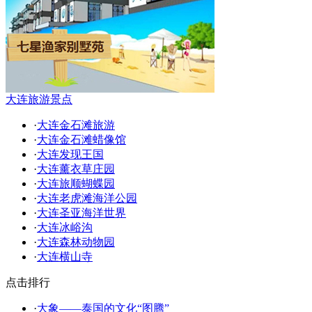
大连旅游景点
·
大连金石滩旅游
·
大连金石滩蜡像馆
·
大连发现王国
·
大连薰衣草庄园
·
大连旅顺蝴蝶园
·
大连老虎滩海洋公园
·
大连圣亚海洋世界
·
大连冰峪沟
·
大连森林动物园
·
大连横山寺
点击排行
·
大象——泰国的文化“图腾”