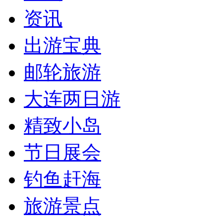
资讯
出游宝典
邮轮旅游
大连两日游
精致小岛
节日展会
钓鱼赶海
旅游景点