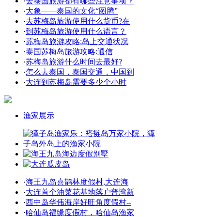
·
去泰国旅游都有哪些注意事项？
·
大象——泰国的文化“图腾”
·
去苏梅岛旅游使用什么货币?在
·
到苏梅岛旅游使用什么语言？
·
苏梅岛旅游攻略:岛上交通状况
·
泰国苏梅岛旅游攻略:通信
·
苏梅岛旅游什么时间去最好?
·
怎么去泰国，泰国交通，中国到
·
大连到苏梅岛需要多少个小时
渔家展示
·
海王九岛喜鹊林度假村,大连海
·
大连首个油菜花基地落户普湾新
·
西中岛华伟海岸好旺角度假村--
·
哈仙岛福缘度假村，哈仙岛渔家