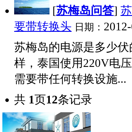
[
苏梅岛问答
]
苏
要带转换头
2012-
日期：
苏梅岛的电源是多少伏
样，泰国使用220V电
需要带任何转换设施...
共
1
页
12
条记录