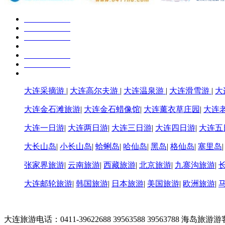
大连采摘游
|
大连高尔夫游
|
大连温泉游
|
大连滑雪游
|
大
大连金石滩旅游
|
大连金石蜡像馆
|
大连薰衣草庄园
|
大连
大连一日游
|
大连两日游
|
大连三日游
|
大连四日游
|
大连五
大长山岛
|
小长山岛
|
蛤蜊岛
|
哈仙岛
|
黑岛
|
格仙岛
|
塞里岛
张家界旅游
|
云南旅游
|
西藏旅游
|
北京旅游
|
九寨沟旅游
|
大连邮轮旅游
|
韩国旅游
|
日本旅游
|
美国旅游
|
欧洲旅游
|
大连旅游电话：0411-39622688 39563588 39563788 海岛旅游