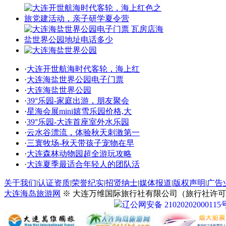
·
大连开世航海时代客轮，海上红
·
大连海盐世界公园电子门票
·
大连海盐世界公园
·
39°乐园-家庭出游，朋友聚会
·
星海会展mini嬉雪乐园价格,大
·
39°乐园-大连首座室外水乐园
·
云水谷漂流，体验秋天刺激第一
·
三寰牧场-秋天带孩子宠物在早
·
大连森林动物园超全游玩攻略
·
大连夏季最适合年轻人的团队活
关于我们
|
认证资质
|
荣誉纪实
|
招贤纳士
|
媒体报道
|
版权声明
|
广告
大连海岛旅游网
※ 大连万维国际旅行社有限公司（旅行社许可证号：
辽公网安备 21020202000115