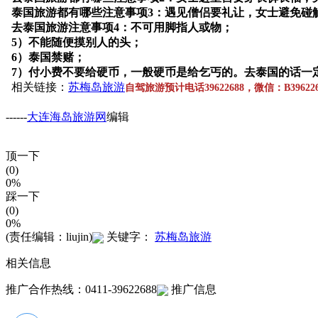
泰国旅游都有哪些注意事项3：遇见僧侣要礼让，女士避免碰
去泰国旅游注意事项4：不可用脚指人或物；
5）不能随便摸别人的头；
6）泰国禁赌；
7）付小费不要给硬币，一般硬币是给乞丐的。去泰国的话一
相关链接：
苏梅岛旅游
自驾旅游预计电话39622688，微信：B396226
------
大连海岛旅游网
编辑
顶一下
(0)
0%
踩一下
(0)
0%
(责任编辑：liujin)
关键字：
苏梅岛旅游
相关信息
推广合作热线：0411-39622688
推广信息