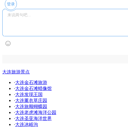
登录
大连旅游景点
·
大连金石滩旅游
·
大连金石滩蜡像馆
·
大连发现王国
·
大连薰衣草庄园
·
大连旅顺蝴蝶园
·
大连老虎滩海洋公园
·
大连圣亚海洋世界
·
大连冰峪沟