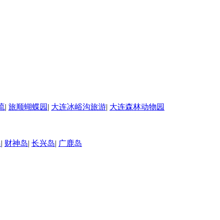
流
|
旅顺蝴蝶园
|
大连冰峪沟旅游
|
大连森林动物园
岛
|
财神岛
|
长兴岛
|
广鹿岛