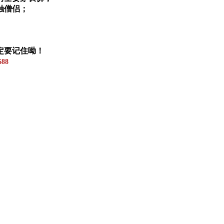
触僧侣；
定要记住呦！
88