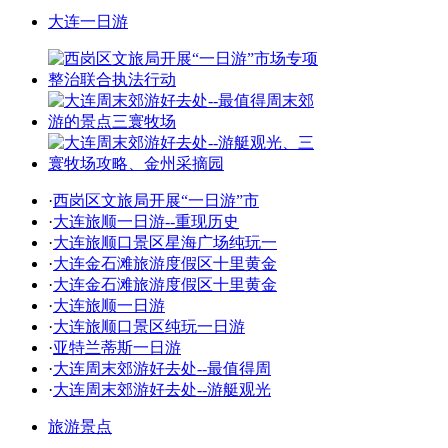
大连一日游
·
西岗区文旅局开展“一日游”市
·
大连旅顺一日游--重现历史
·
大连旅顺口景区星海广场纯玩一
·
大连金石滩旅游度假区十里黄金
·
大连金石滩旅游度假区十里黄金
·
大连旅顺一日游
·
大连旅顺口景区纯玩一日游
·
亚特兰蒂斯一日游
·
大连周末郊游好去处--最值得周
·
大连周末郊游好去处--游艇观光
旅游景点