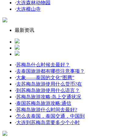
·
大连森林动物园
·
大连横山寺
最新资讯
·
苏梅岛什么时候去最好？
·
去泰国旅游都有哪些注意事项？
·
大象——泰国的文化“图腾”
·
去苏梅岛旅游使用什么货币?在
·
到苏梅岛旅游使用什么语言？
·
苏梅岛旅游攻略:岛上交通状况
·
泰国苏梅岛旅游攻略:通信
·
苏梅岛旅游什么时间去最好?
·
怎么去泰国，泰国交通，中国到
·
大连到苏梅岛需要多少个小时