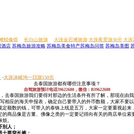
滩蜡像馆
长白山旅游
大连金石滩旅游
大连夜景游30元
大连
宿酒店
苏梅岛旅游攻略
苏梅岛美食特产
苏梅岛问答
苏梅岛美图
人
·
大连冰峪沟一日游150元
去泰国旅游都有哪些注意事项？
自驾旅游预计电话39622688，微信：B39622688
，去泰国旅游我们要得对那边的生活条件有所了解，那现在由我
写相应的海关申报表，确定自己要带入的外币数额，大家不要以
规定额数的钱，可带入的泰铢上线是五万，大家一定要重视起来
定的商品像是古董、佛像之类的一定要记得向有关的商店单位索
麻烦。
吓别人；
男士要穿长裤；