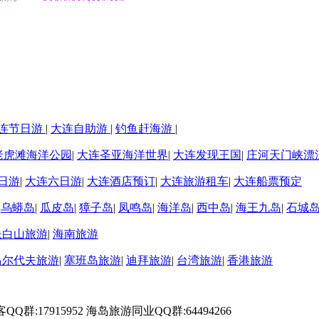
连节日游
|
大连自助游
|
钓鱼赶海游
|
老虎滩海洋公园
|
大连圣亚海洋世界
|
大连发现王国
|
庄河天门峡漂
日游
|
大连六日游
|
大连酒店预订
|
大连旅游租车
|
大连船票预定
|
乌蟒岛
|
瓜皮岛
|
獐子岛
|
凤鸣岛
|
海洋岛
|
西中岛
|
海王九岛
|
石城
长白山旅游
|
海南旅游
马尔代夫旅游
|
塞班岛旅游
|
迪拜旅游
|
台湾旅游
|
香港旅游
游客QQ群:17915952 海岛旅游同业QQ群:64494266