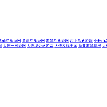
格仙岛旅游网
瓜皮岛旅游网
海洋岛旅游网
西中岛旅游网
小长山
园
大连一日游网
大连境外旅游网
大连发现王国
圣亚海洋世界
大