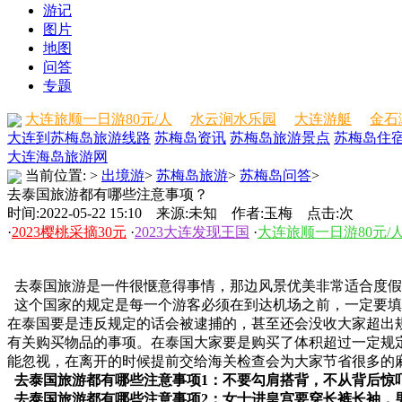
游记
图片
地图
问答
专题
大连旅顺一日游80元/人
水云涧水乐园
大连游艇
金石
大连到苏梅岛旅游线路
苏梅岛资讯
苏梅岛旅游景点
苏梅岛住
大连海岛旅游网
当前位置:
>
出境游
>
苏梅岛旅游
>
苏梅岛问答
>
去泰国旅游都有哪些注意事项？
时间:2022-05-22 15:10 来源:未知 作者:玉梅 点击:
次
·
2023樱桃采摘30元
·
2023大连发现王国
·
大连旅顺一日游80元/
去泰国旅游是一件很惬意得事情，那边风景优美非常适合度假
这个国家的规定是每一个游客必须在到达机场之前，一定要填
在泰国要是违反规定的话会被逮捕的，甚至还会没收大家超出
有关购买物品的事项。在泰国大家要是购买了体积超过一定规
能忽视，在离开的时候提前交给海关检查会为大家节省很多的
去泰国旅游都有哪些注意事项1：不要勾肩搭背，不从背后惊
去泰国旅游都有哪些注意事项2：女士进皇宫要穿长裤长袖，