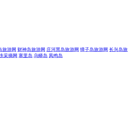
岛旅游网
财神岛旅游网
庄河黑岛旅游网
獐子岛旅游网
长兴岛旅
连采摘网
塞里岛
乌蟒岛
凤鸣岛