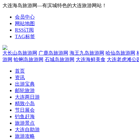
大连海岛旅游网—有滨城特色的大连旅游网站！
会员中心
网站地图
RSS订阅
TAG标签
大长山岛旅游网
广鹿岛旅游网
海王九岛旅游网
哈仙岛旅游网
游网
蛤蜊岛旅游网
石城岛旅游网
大连海鲜美食
大连老虎滩公
首页
资讯
出游宝典
邮轮旅游
大连两日游
精致小岛
节日展会
钓鱼赶海
旅游景点
大连自助游
旅游攻略