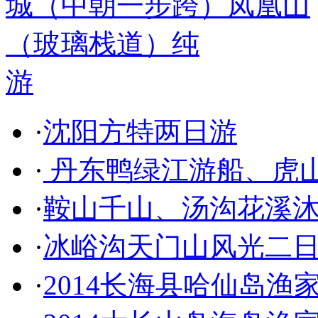
游
·
沈阳方特两日游
·
丹东鸭绿江游船、虎
·
鞍山千山、汤沟花溪
·
冰峪沟天门山风光二
·
2014长海县哈仙岛渔