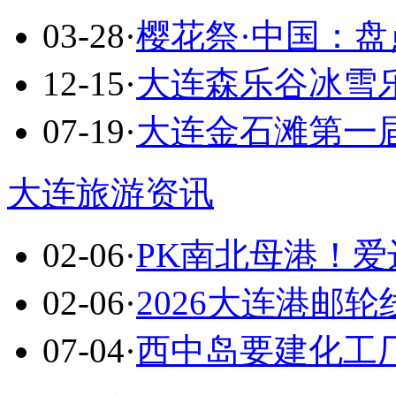
03-28
·
樱花祭·中国：盘
12-15
·
大连森乐谷冰雪乐
07-19
·
大连金石滩第一
大连旅游资讯
02-06
·
PK南北母港！
02-06
·
2026大连港邮轮
07-04
·
西中岛要建化工