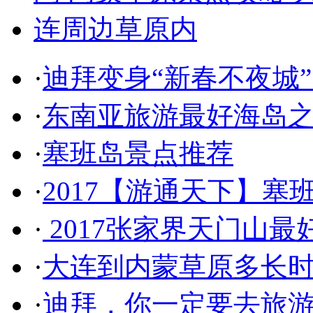
·
迪拜变身“新春不夜城
·
东南亚旅游最好海岛之
·
塞班岛景点推荐
·
2017【游通天下】塞
·
2017张家界天门山最
·
大连到内蒙草原多长
·
迪拜，你一定要去旅