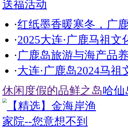
·
红纸墨香暖寒冬，广
·
2025大连·广鹿马祖文
·
广鹿岛旅游与海产品
·
大连·广鹿岛2024马
休闲度假的品鲜之岛
哈仙