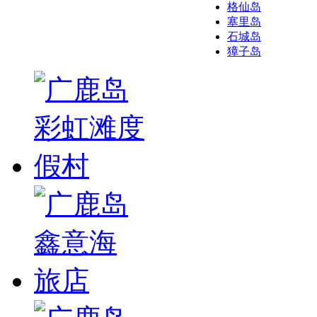
格仙岛
塞里岛
石城岛
獐子岛