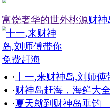
富饶奢华的世外桃源
财神
·
十一,来财神岛,刘师
·
财神岛赶海，海鲜大
·
夏天就到财神岛垂钓