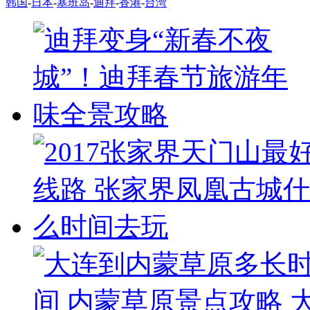
韩国
-
日本
-
塞班岛
-
迪拜
-
香港
-
台湾