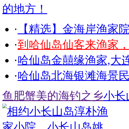
·
【精选】金海岸渔家院
·
到哈仙岛仙客来渔家
·
哈仙岛金囍缘渔家,大
·
哈仙岛北海银滩海景民
鱼肥蟹美的海钓之乡
小长