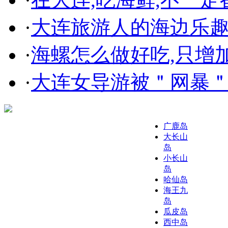
·
大连旅游人的海边乐趣
·
海螺怎么做好吃,只增
·
大连女导游被＂网暴＂
广鹿岛
大长山
岛
小长山
岛
哈仙岛
海王九
岛
瓜皮岛
西中岛