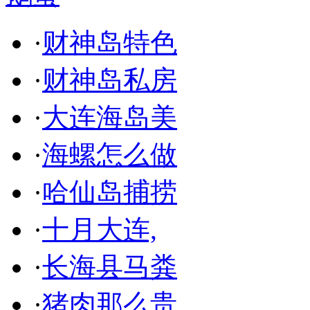
·
财神岛特色
·
财神岛私房
·
大连海岛美
·
海螺怎么做
·
哈仙岛捕捞
·
十月大连,
·
长海县马粪
·
猪肉那么贵