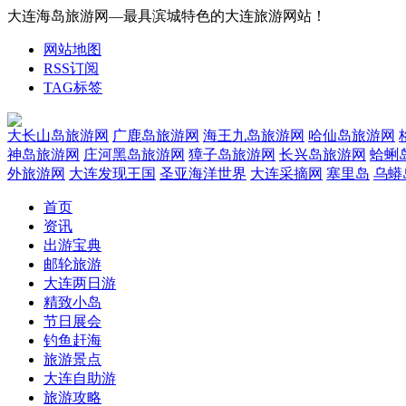
大连海岛旅游网—最具滨城特色的大连旅游网站！
网站地图
RSS订阅
TAG标签
大长山岛旅游网
广鹿岛旅游网
海王九岛旅游网
哈仙岛旅游网
神岛旅游网
庄河黑岛旅游网
獐子岛旅游网
长兴岛旅游网
蛤蜊
外旅游网
大连发现王国
圣亚海洋世界
大连采摘网
塞里岛
乌蟒
首页
资讯
出游宝典
邮轮旅游
大连两日游
精致小岛
节日展会
钓鱼赶海
旅游景点
大连自助游
旅游攻略