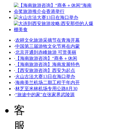
·
农耕文化旅游采摘节在青海开幕
·
中国第三届游牧文化节将在内蒙
·
北京开通到赤峰旅游 可赏美丽
·
【海南旅游咨询】“商务＋休闲
·
【海南旅游咨询】海南发展特色
·
【西安旅游咨询】西安为起点
·
火山古法大赛13日在海口举办
·
海南美兰机场二期工程于年内开
·
林芝至米林机场专用公路8月30
·
“旅途中的家”在张家界武陵源
客
服