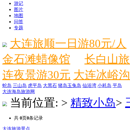
游记
图片
地图
问答
专题
大连旅顺一日游80元/人
金石滩蜡像馆
长白山旅
连夜景游30元
大连冰峪沟
蛇岛
三山岛
虎平岛
大黑石
猪岛
玉兔岛
仙浴湾
小耗岛
平岛
大连海岛旅游网
当前位置:
>
精致小岛
>
共
0
页
0
条记录
大连旅游景点