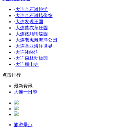
·
大连金石滩旅游
·
大连金石滩蜡像馆
·
大连发现王国
·
大连薰衣草庄园
·
大连旅顺蝴蝶园
·
大连老虎滩海洋公园
·
大连圣亚海洋世界
·
大连冰峪沟
·
大连森林动物园
·
大连横山寺
点击排行
最新资讯
大连一日游
旅游景点