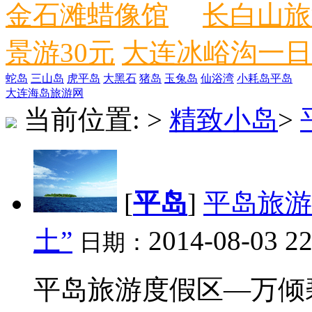
金石滩蜡像馆
长白山旅
景游30元
大连冰峪沟一日
蛇岛
三山岛
虎平岛
大黑石
猪岛
玉兔岛
仙浴湾
小耗岛
平岛
大连海岛旅游网
当前位置:
>
精致小岛
>
[
平岛
]
平岛旅游
土”
2014-08-03 22
日期：
平岛旅游度假区—万倾