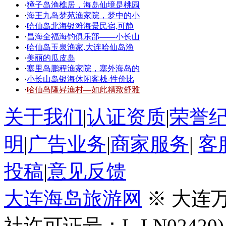
·
獐子岛渔樵居，海岛仙境是桃园
·
海王九岛梦苑渔家院，梦中的小
·
哈仙岛北海银滩海景民宿,可静
·
昌海全福海钓俱乐部——小长山
·
哈仙岛玉泉渔家,大连哈仙岛渔
·
美丽的瓜皮岛
·
塞里岛鹏程渔家院，塞外海岛的
·
小长山岛银海休闲客栈-性价比
·
哈仙岛隆昇渔村—如此精致舒雅
关于我们
|
认证资质
|
荣誉
明
|
广告业务
|
商家服务
|
客
投稿
|
意见反馈
大连海岛旅游网
※ 大连
社许可证号：L-LN02420)