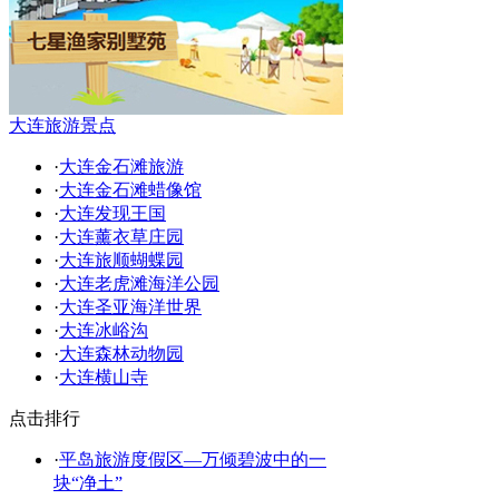
大连旅游景点
·
大连金石滩旅游
·
大连金石滩蜡像馆
·
大连发现王国
·
大连薰衣草庄园
·
大连旅顺蝴蝶园
·
大连老虎滩海洋公园
·
大连圣亚海洋世界
·
大连冰峪沟
·
大连森林动物园
·
大连横山寺
点击排行
·
平岛旅游度假区—万倾碧波中的一
块“净土”