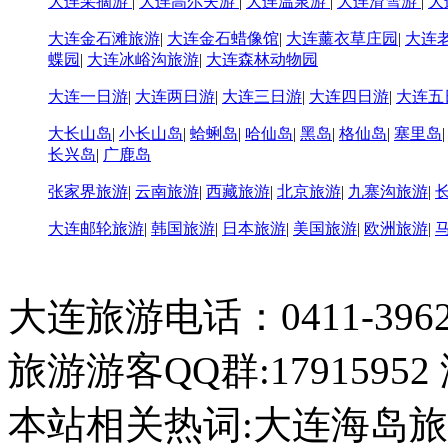
大连采摘游
|
大连高尔夫游
|
大连温泉游
|
大连滑雪游
|
大
大连金石滩旅游
|
大连金石蜡像馆
|
大连薰衣草庄园
|
大连
蝶园
|
大连冰峪沟旅游
|
大连森林动物园
大连一日游
|
大连两日游
|
大连三日游
|
大连四日游
|
大连五
大长山岛
|
小长山岛
|
蛤蜊岛
|
哈仙岛
|
黑岛
|
格仙岛
|
塞里岛
长兴岛
|
广鹿岛
张家界旅游
|
云南旅游
|
西藏旅游
|
北京旅游
|
九寨沟旅游
|
大连邮轮旅游
|
韩国旅游
|
日本旅游
|
美国旅游
|
欧洲旅游
|
大连旅游电话：0411-396226
旅游游客QQ群:17915952
本站相关热词:大连海岛旅游