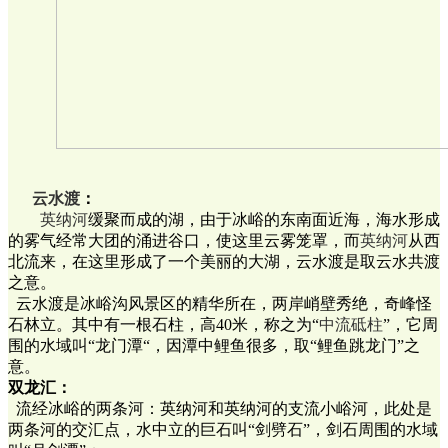
云水渡
：
英纳河
缓聚而成的湖，由于冰峪的东南面近海，海水形成
的雾气经常大团的涌进谷口，使这里云雾笼罩，而
英纳河
从西
北流来，在这里形成了一个美丽的大湖，云水渡是取云水共渡
之意。
云水渡是冰峪沟风景区的精华所在，两岸峭壁秀绝，奇峰怪
石林立。其中有一根石柱，高40米，称之为“
中流砥柱
”，它周
围的水域叫“龙门潭“，因潭中鲤鱼很多，取“鲤鱼跳龙门”之
意。
双龙汇：
流经冰峪的两条河：英纳河和英纳河的支流小峪河，此处是
两条河的交汇点，水中立的巨石叫“剑劈石”，剑石周围的水域