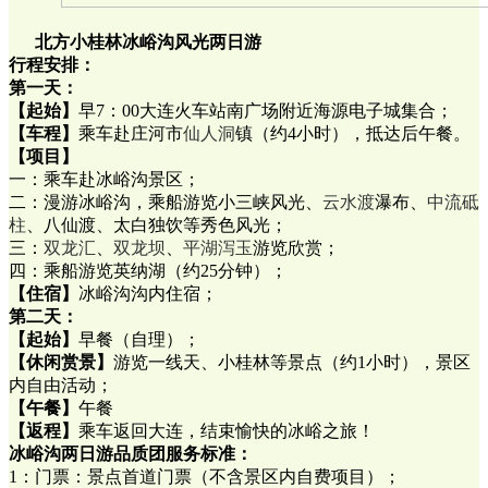
北方小桂林冰峪沟风光两日游
行程安排：
第一天：
【起始】
早7：00大连火车站南广场附近海源电子城集合；
【车程】
乘车赴庄河市
仙人洞
镇（约4小时），抵达后午餐。
【项目】
一：乘车赴冰峪沟景区；
二：漫游冰峪沟，乘船游览小三峡风光、
云水渡
瀑布、
中流砥
柱
、八仙渡、太白独饮等秀色风光；
三：
双龙汇
、
双龙坝
、
平湖泻玉
游览欣赏；
四：乘船游览英纳湖（约25分钟）；
【住宿】
冰峪沟沟内住宿；
第二天：
【起始】
早餐（自理）；
【休闲赏景】
游览一线天、小桂林等景点（约1小时），景区
内自由活动；
【午餐】
午餐
【返程】
乘车返回大连，结束愉快的冰峪之旅！
冰峪沟两日游品质团服务标准：
1：门票：景点首道门票（不含景区内自费项目）；