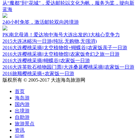
从“魔都”到“花城”，爱达邮轮以文化为帆，服务为桨，驶向新
蓝海
240小时免签，激活邮轮双向跨境游
PK南北母港！爱达地中海号大连出发的3大核心竞争力
2015大连冰峪沟一日游(纯玩,无购物,无强消)
2016大连樱桃采摘||太空植物馆+蝴蝶谷||农家饭亲子一日游
2016大连樱桃采摘||太空植物馆||农家饭奇幻之旅一日游
2016大连樱桃采摘||蝴蝶谷||农家饭一日游
2016大连英歌石植物园门票||大连桑葚樱桃采摘||农家饭一日游
2016旅顺樱桃采摘+农家饭一日游
版权所有 © 2005-2017 大连海岛旅游网
首页
海岛游
国内游
出境游
自助游
旅游景点
资讯
问答