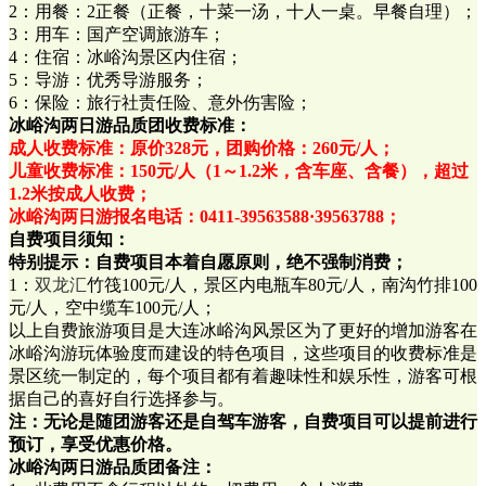
2：用餐：2正餐（正餐，十菜一汤，十人一桌。早餐自理）；
3：用车：国产空调旅游车；
4：住宿：冰峪沟景区内住宿；
5：导游：优秀导游服务；
6：保险：旅行社责任险、意外伤害险；
冰峪沟两日游品质团收费标准：
成人收费标准：原价328元，团购价格：260元/人；
儿童收费标准：150元/人（1～1.2米，含车座、含餐），超过
1.2米按成人收费；
冰峪沟两日游报名电话：0411-39563588·39563788；
自费项目须知：
特别提示：自费项目本着自愿原则，绝不强制消费；
1：
双龙汇
竹筏100元/人，景区内电瓶车80元/人，南沟竹排100
元/人，空中缆车100元/人；
以上自费旅游项目是大连冰峪沟风景区为了更好的增加游客在
冰峪沟游玩体验度而建设的特色项目，这些项目的收费标准是
景区统一制定的，每个项目都有着趣味性和娱乐性，游客可根
据自己的喜好自行选择参与。
注：无论是随团游客还是自驾车游客，自费项目可以提前进行
预订，享受优惠价格。
冰峪沟两日游品质团备注：