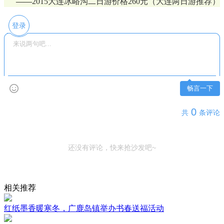
——
2015大连冰峪沟二日游价格260元（大连两日游推荐）
登录
畅言一下
0
共
条评论
还没有评论，快来抢沙发吧~
相关推荐
红纸墨香暖寒冬，广鹿岛镇举办书春送福活动