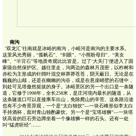
南沟
‘双龙汇’往南就是冰峪的南沟，小峪河是南沟的主要水系。
这里风光秀丽，“孤帆石”、“剑眼”、“小熊盼母归”、“美女
峰”、“
羊背石
”等地质奇观比比皆是。过了‘大关门’便进入了国
家级自然保护区。越往里走，沟两边的森林月茂密，以柞树和
赤松为主形成的针阔叶混交林莽莽苍苍，阴天蔽日。无论是在
巍巍的山颠，还是在幽幽的沟谷，或是在悬崖峭壁的石缝中，
到处可见塔傲然挺拔的身子。冰峪景区的另一个出口是一条隧
道，它修于1998年，全长258米，是庄河境内最长的隧道，从
这条隧道口可以直接乘车出山，免除爬山的辛苦。这条路沿途
也有不少奇景异观，一个是“太白独饮”—一块石峰形似李太白
手持酒杯，面对青山独酌豪饮。另一个是“宝塔雄狮”—一块塔
状高耸的巨石旁边蹲坐着一个像雄狮一样的石头。还有一处
叫“猛虎听经”……