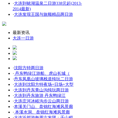
·
大连到铭湖温泉二日游338元起(2013-
2014最新)
·
大连发现王国与旅顺精品两日游
最新资讯
大连一日游
·
沈阳方特两日游
·
丹东鸭绿江游船、虎山长城（
·
丹东凤凰山玻璃栈道纯玩二日游
·
大连到沈阳方特夜场+日场+大型
·
大连到丹东青山沟纯玩两日游
·
大连到丹东旅游 丹东鸭绿江
·
大连庄河冰峪沟步云山两日游
·
本溪关门山、盘锦红海滩风景廊
·
本溪水洞、盘锦红海滩风景廊
·
大连近郊游每周六发团：千山稻