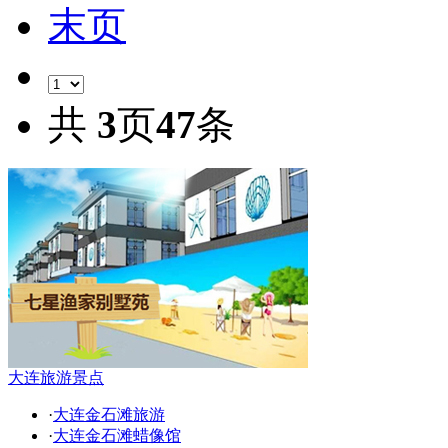
末页
共
3
页
47
条
大连旅游景点
·
大连金石滩旅游
·
大连金石滩蜡像馆