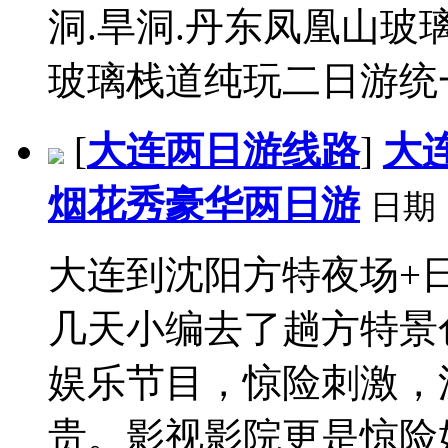
洞.旱洞.丹东凤凰山玻
玻璃栈道纯玩二日游统一零
[
大连两日游线路
]
大
烟花秀豪华两日游
日期
大连到沈阳方特夜场+
几天小编去了趟方特景
娱乐节目，惊险刺激，
贵。影视影院更是惊险