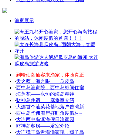
渔家展示
·
到哈仙岛仙客来渔家，体验真正
·
天之蓝，海之眼——瓜皮岛
·
西中岛渔家院，西中岛标间住宿
·
海蓬花——永恒的海岛精神
·
财神岛住宿——麻将室介绍
·
大连首个油菜花基地落户普湾新
·
西中岛华伟海岸好旺角度假村--
·
大连西中岛滨海假日渔家园
·
财神岛客房——浴室介绍
·
大连獐子岛尹海渔家院，獐子岛