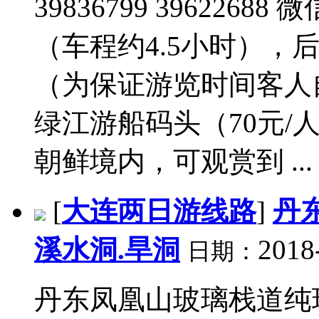
39836799 3962268
（车程约4.5小时），
（为保证游览时间客人
绿江游船码头（70元/
朝鲜境内，可观赏到 ...
[
大连两日游线路
]
丹
溪水洞.旱洞
2018
日期：
丹东凤凰山玻璃栈道纯