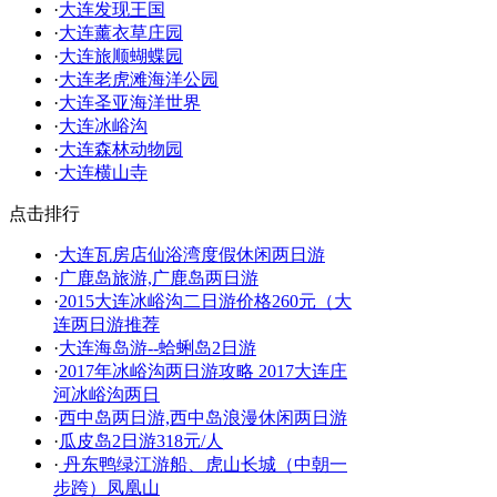
·
大连发现王国
·
大连薰衣草庄园
·
大连旅顺蝴蝶园
·
大连老虎滩海洋公园
·
大连圣亚海洋世界
·
大连冰峪沟
·
大连森林动物园
·
大连横山寺
点击排行
·
大连瓦房店仙浴湾度假休闲两日游
·
广鹿岛旅游,广鹿岛两日游
·
2015大连冰峪沟二日游价格260元（大
连两日游推荐
·
大连海岛游--蛤蜊岛2日游
·
2017年冰峪沟两日游攻略 2017大连庄
河冰峪沟两日
·
西中岛两日游,西中岛浪漫休闲两日游
·
瓜皮岛2日游318元/人
·
丹东鸭绿江游船、虎山长城（中朝一
步跨）凤凰山