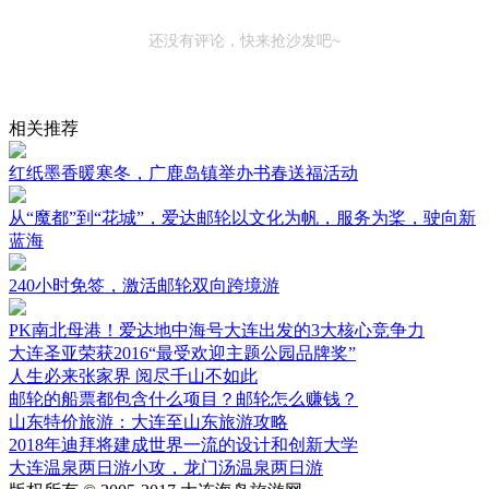
还没有评论，快来抢沙发吧~
相关推荐
红纸墨香暖寒冬，广鹿岛镇举办书春送福活动
从“魔都”到“花城”，爱达邮轮以文化为帆，服务为桨，驶向新
蓝海
240小时免签，激活邮轮双向跨境游
PK南北母港！爱达地中海号大连出发的3大核心竞争力
大连圣亚荣获2016“最受欢迎主题公园品牌奖”
人生必来张家界 阅尽千山不如此
邮轮的船票都包含什么项目？邮轮怎么赚钱？
山东特价旅游：大连至山东旅游攻略
2018年迪拜将建成世界一流的设计和创新大学
大连温泉两日游小攻，龙门汤温泉两日游