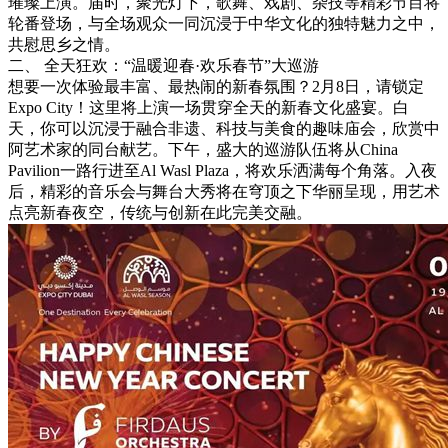
璀璨上演。届时，聚光灯下，歌舞、戏剧、杂技等精彩节目将
轮番登场，与全场观众一同沉浸于中华文化的独特魅力之中，
共慰思乡之情。
二、 全天狂欢：“温暖迎春·欢乐春节”大巡游
想要一次体验最丰富、最热闹的新春氛围？2月8日，请锁定
Expo City！这里将上演一场贯穿全天的新春文化盛宴。白
天，你可以沉浸于融合非遗、科技与美食的趣味庙会，欣赏中
阿艺术家的同台献艺。下午，盛大的巡游队伍将从China
Pavilion一路行进至Al Wasl Plaza，将欢乐洒满每个角落。入夜
后，精彩的音乐会与舞台大秀将在穹顶之下华丽呈现，用艺术
点亮新春夜空，传统与创新在此完美交融。