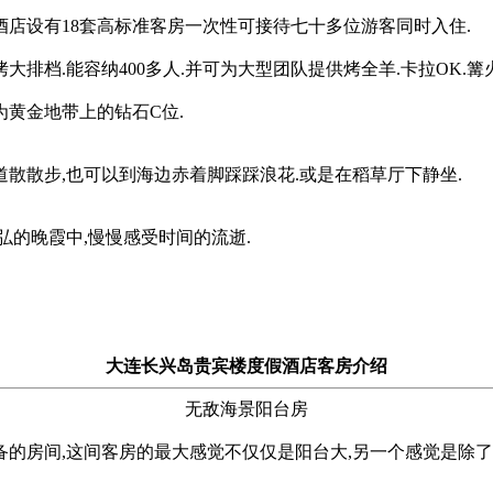
酒店设有18套高标准客房一次性可接待七十多位游客同时入住.
排档.能容纳400多人.并可为大型团队提供烤全羊.卡拉OK.篝
为黄金地带上的钻石C位.
散散步,也可以到海边赤着脚踩踩浪花.或是在稻草厅下静坐.
弘的晚霞中,慢慢感受时间的流逝.
大连长兴岛贵宾楼度假酒店客房介绍
无敌海景阳台房
备的房间,这间客房的最大感觉不仅仅是阳台大,另一个感觉是除了