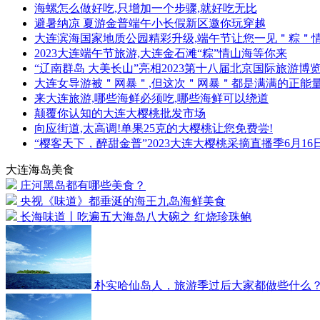
海螺怎么做好吃,只增加一个步骤,就好吃无比
避暑纳凉 夏游金普端午小长假新区邀你玩穿越
大连滨海国家地质公园精彩升级,端午节让您一见＂粽＂
2023大连端午节旅游,大连金石滩“粽”情山海等你来
“辽南群岛 大美长山”亮相2023第十八届北京国际旅游博
大连女导游被＂网暴＂,但这次＂网暴＂都是满满的正能
来大连旅游,哪些海鲜必须吃,哪些海鲜可以绕道
颠覆你认知的大连大樱桃批发市场
向应街道,太高调!单果25克的大樱桃让您免费尝!
“樱客天下，醉甜金普”2023大连大樱桃采摘直播季6月16
大连海岛美食
庄河黑岛都有哪些美食？
央视《味道》都垂涎的海王九岛海鲜美食
长海味道丨吃遍五大海岛八大碗之 红烧珍珠鲍
朴实哈仙岛人，旅游季过后大家都做些什么