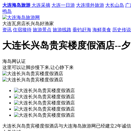
大连海岛旅游
大连采摘
大连一日游
大连境外旅游
大长山岛
广
鸣岛
大连瓦房店长兴岛好渔家
资讯
住宿接待
旅游景点
旅游线路
垂钓赶海
海鲜美食
历史传说
大连长兴岛贵宾楼度假酒店--夕阳
海岛网认证
这里可以让脚步慢下来,让心静下来
大连长兴岛贵宾楼度假酒店与大连海岛旅游网已经建立2年诚