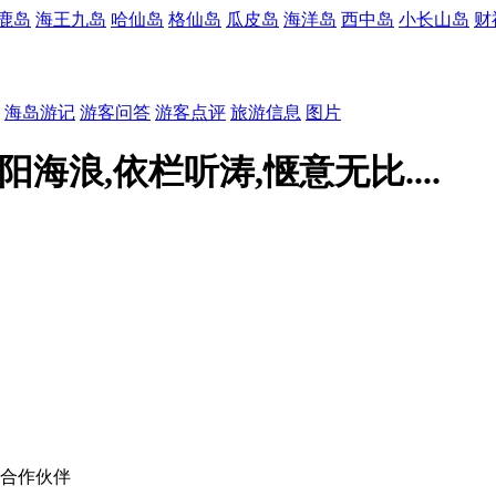
鹿岛
海王九岛
哈仙岛
格仙岛
瓜皮岛
海洋岛
西中岛
小长山岛
财
海岛游记
游客问答
游客点评
旅游信息
图片
海浪,依栏听涛,惬意无比....
信合作伙伴