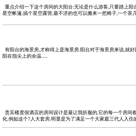
重点介绍一下这个房间的大阳台:无论是什么游客,只要踏上阳台
星空帐篷,搞个星空露营,最不济的也可以搬来一把椅子,一个茶几,一
有阳台的海景房,才称得上是海景房.阳台对于海景房来说,就好
阳在指尖上的余温.....
贵宾楼度假酒店的房间设计是最让我折服的,它的每一个房间都
化.例如这个7人大套房,明显是为了满足一个大家庭三代人入住