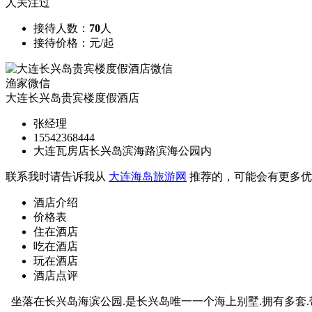
人关注过
接待人数：
70
人
接待价格：
元/起
渔家微信
大连长兴岛贵宾楼度假酒店
张经理
15542368444
大连瓦房店长兴岛滨海路滨海公园内
联系我时请告诉我从
大连海岛旅游网
推荐的，可能会有更多优
酒店介绍
价格表
住在酒店
吃在酒店
玩在酒店
酒店点评
坐落在长兴岛海滨公园.是长兴岛唯一一个海上别墅.拥有多套.带阳