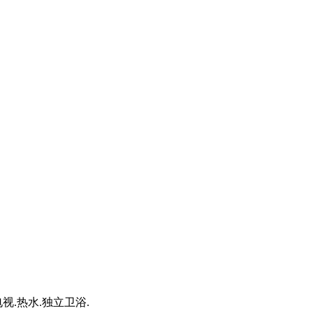
视.热水.独立卫浴.