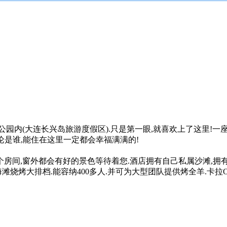
园内(大连长兴岛旅游度假区).只是第一眼,就喜欢上了这里!一
论是谁,能住在这里一定都会幸福满满的!
哪个房间,窗外都会有好的景色等待着您.酒店拥有自己私属沙滩,拥
烧烤大排档.能容纳400多人.并可为大型团队提供烤全羊.卡拉O