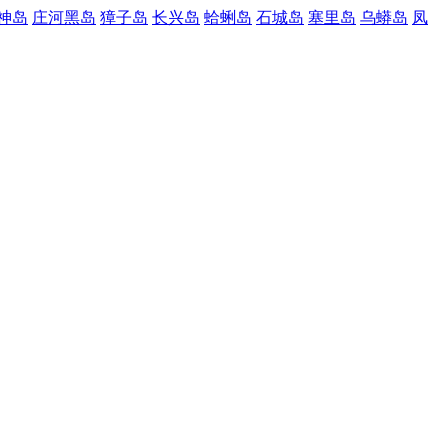
神岛
庄河黑岛
獐子岛
长兴岛
蛤蜊岛
石城岛
塞里岛
乌蟒岛
凤