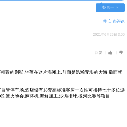
畅言一下
1
共
条评论
2021年6月26日 3:00
回复
座精致的别墅,坐落在这片海滩上,前面是浩瀚无垠的大海,后面就
有自管停车场.酒店设有18套高标准客房一次性可接待七十多位游
K.篝火晚会.麻将机.海鲜加工.沙滩排球.拔河比赛等项目