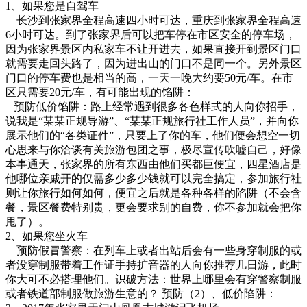
1、如果您是自驾车
长沙到张家界全程高速四小时可达，重庆到张家界全程高速
6小时可达。到了张家界后可以把车停在市区安全的停车场，
因为张家界景区内私家车不让开进去，如果直接开到景区门口
就需要走回头路了，因为进出山的门口不是同一个。另外景区
门口的停车费也是相当的高，一天一晚大约要50元/车。在市
区只需要20元/车，有可能出现的馅阱：
预防低价馅阱：路上经常遇到很多各色样式的人向你招手，
说我是“某某正规导游”、“某某正规旅行社工作人员”，并向你
展示他们的“各类证件”，只要上了你的车，他们便会想空一切
心思来与你洽谈有关旅游包团之事，极尽宣传吹嘘自己，好像
本事通天，张家界的所有东西由他们买都巨便宜，四星酒店是
他哪位亲戚开的仅需多少多少钱就可以完全搞定，参加旅行社
则让你旅行如何如何，便宜之后就是各种各样的陷阱（不会含
餐，景区餐费特别贵，更会要求别的自费，你不参加就会把你
甩了）。
2、如果您坐火车
预防假冒警察：在列车上或者出站后会有一些身穿制服的或
者没穿制服带着工作证手持扩音器的人向你推荐几日游，此时
你大可不必搭理他们。识破方法：世界上哪里会有穿警察制服
或者铁道部制服做旅游生意的？ 预防（2）、低价陷阱：