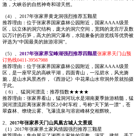
激，大峡谷的自然神奇和谐天然。
（4）、2017年张家界黄龙洞强烈推荐五颗星
推荐理由：位于张家界国家森林公园附近，国家AAAA级景
区，以立体的洞穴结构，庞大的洞穴空间，宽阔的龙宫厅及数
以万计的石笋，高大的洞穴瀑布，水陆兼备的游览线等优势被
评选为“中国最美的旅游溶洞”。
（5）、
2017年张家界宝峰湖强烈推荐四颗星
张家界天门山预
订热线0411-39567988
推荐理由：位于张家界国家森林公园附近，国家AAAA级景
区，是一座罕见的高峡平湖，四面青山，一泓碧水，风光旖
旎，是山水风景杰作，《西游记》中花果山水帘洞外景就拍摄
于此。
（ 6）、猛洞河漂流：推荐指数★★★★
推荐理由：张家界看山，猛洞河玩水是湖南夏季旅游精髓，猛
洞河漂流距离张家界市区2小时车程，号称“天下第一漂”，苍
翠森林、缭绕云雾、飞瀑流泉与溶岩峰林交相辉映。
2、
2017年张家界天门山凤凰古城人文景观
（1）2017年张家界土家风情园强烈推荐三颗星
推荐理由：集中展示了湘西土家族的宗教、演艺、建筑、手工