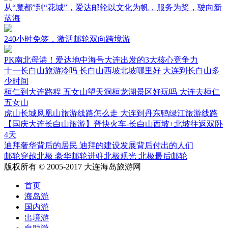
从“魔都”到“花城”，爱达邮轮以文化为帆，服务为桨，驶向新
蓝海
240小时免签，激活邮轮双向跨境游
PK南北母港！爱达地中海号大连出发的3大核心竞争力
十一长白山旅游冷吗 长白山西坡北坡哪里好 大连到长白山多
少时间
桓仁到大连路程 五女山望天洞桓龙湖景区好玩吗 大连去桓仁
五女山
虎山长城凤凰山旅游线路怎么走 大连到丹东鸭绿江旅游线路
【国庆大连长白山旅游】普快火车-长白山西坡+北坡往返双卧
4天
迪拜奢华背后的居民 迪拜的建设发展背后付出的人们
邮轮穿越北极 豪华邮轮进驻北极观光 北极最后邮轮
版权所有 © 2005-2017 大连海岛旅游网
首页
海岛游
国内游
出境游