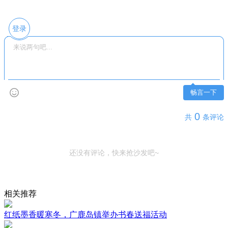
登录
畅言一下
0
共
条评论
还没有评论，快来抢沙发吧~
相关推荐
红纸墨香暖寒冬，广鹿岛镇举办书春送福活动