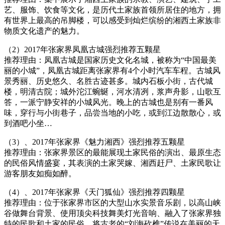
艺、服饰、饮食等文化，是历代土家族首领所居住的地方，拥
有世界上最高的吊脚楼，可以感受到灿烂缤纷的湘西土家族非
物质文化遗产的魅力。
（2）2017年张家界凤凰古城强烈推荐五颗星
推荐理由：凤凰古城是国家历史文化名城，被称为“中国最美
丽的小城”，凤凰古城距离张家界有4个小时汽车车程。古城风
景秀丽、历史悠久、名胜古迹甚多。城内石板小街，古代城
楼，明清古院；城外沱江蜿蜒，河水清冽，浆声舟影，山歌互
答，一派宁静安祥的小城风光。晚上的古城也是别有一番风
味，穿行与小街巷子，品尝当地的小吃，或到江边散散心，或
到酒吧小坐…
（3）、2017年张家界《魅力湘西》强烈推荐五颗星
推荐理由：张家界景区的最能展现土家民俗的演出、最原生态
的民俗风情盛宴，其表演的土家哭嫁、湘西赶尸、土家民歌让
游客朋友如痴如醉。
（4）、2017年张家界《天门狐仙》强烈推荐四颗星
推荐理由：位于张家界市区的大型山水实景音乐剧，以高山峡
谷做舞台背景、使用顶尖科技舞美灯光音响、融入了张家界独
特的民歌和土家的民俗，将古老的“刘海砍樵”传说在美丽的天