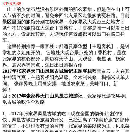
39567988
山上的旅馆虽然没有景区外面的那么豪华，但是住在山上可
以节省不少的时间，避免来回出入景区走很多的冤枉路。目前
景区里面的旅馆分别在杨家界，袁家界及大观台三处地方；
条件稍好的旅馆在大观台丁香榕村，丁香榕是唯一可以看日出
的地方，设施比较新。去游玩任何景点都可以出门在路口拦
车。
这里特别推荐一家客栈：舒适及豪华型【主题客栈】，是钟
掌柜的亲姐姐开的。 它地处大观台景点处的丁香榕村，是在
张家界的核心部分，周边有天子山、大观台、老屋场、杨家
界、袁家界等景点，观日出日落很方便。
2017年张家界天门山凤凰古城游记主题客栈
蓝天白云，人在其
中神清气爽，主题客栈阳光温馨、全木制装修，榻榻米式单人
间。 张家界晚上用餐安排：地道农家菜，美味可口、新
鲜！
四：
2017年张家界天门山凤凰古城游记
，张家界旅游攻略-凤
凰古城的吃住全攻略
1、2017年张家界凤凰古城的吃：现在全国的物价都涨的很
快，凤凰古城由于旅游的开发，已经远离了“物美价廉”的那种
宣传了，不过也没有贵的离谱，张家界的菜以辣为主，凤凰菜