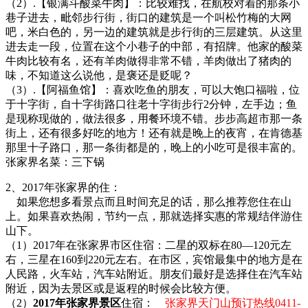
（2）.【银满斗酸菜牛肉】：比较难找，在航校对着的那条小
巷子进去，毗邻步行街，街口的建筑是一个叫松竹梅的大网
吧，米白色的，另一边的建筑就是步行街的三层建筑。从这里
进去走一段，位置在这个小巷子的中部，有招牌。他家的酸菜
牛肉比较有名，还有羊肉做得非常不错，羊肉做出了猪肉的
味，不知道这么说他，是褒还是贬呢？
（3）.【阿福鱼馆】：喜欢吃鱼的朋友，可以大饱口福啦，位
于十字街，自十字街路口往老十字街步行2分钟，左手边；鱼
是现称现做的，做法很多，用餐环境不错。步步高超市那一条
街上，还有很多好吃的地方！还有就是晚上的夜宵，在肯德基
那里十子路口，那一条街都是的，晚上的小吃可是很丰富的。
张家界名菜：三下锅
2、2017年张家界的住：
如果您想多看景点而且时间充足的话，那么推荐您住在山
上。如果喜欢热闹，节约一点，那就选择实惠的常规结伴游住
山下。
（1）2017年在张家界市区住宿：二星的双标在80—120元左
右，三星在160到220元左右。在市区，宾馆最集中的地方是在
人民路，火车站，汽车站附近。朋友们最好是选择住在汽车站
附近，因为去景区或是返程的时候会比较方便。
（2）
2017年张家界景区
住宿：
张家界天门山预订热线0411-