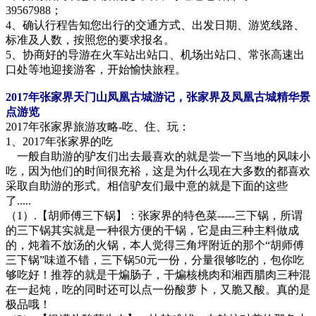
39567988；
4、确认行程告知您出行的交通方式、出发日期、游览线路、
标准及人数，按照您的要求报名。
5、协商好的导游在火车站出站口、机场出站口、常张高速出
口处等地迎接游客，开始愉快旅程。
2017年张家界天门山凤凰古城游记，张家界及凤凰古城精华景
点游览
2017年张家界旅游攻略-吃、住、玩：
1、2017年张家界的吃
一般自助游的驴友们出去最喜欢的就是尝一下当地的风味小
吃，因为他们的时间很充裕，这是为什么现在大多数的都喜欢
采取自助游的形式。相信驴友们最中意的就是下面的这些
了.....
（1）.【胡师傅三下锅】：张家界的特色菜-----三下锅，所谓
的三下锅其实就是一种很方便的干锅，它是由三种主料做成
的，炖着不放汤的火锅，本人觉得三角坪附近的那个“胡师傅
三下锅”味道不错，三下锅50元一份，分量很够吃的，包你吃
够吃好！推荐的就是干煸肠子，干煸核桃肉和湘西腊肉三种混
在一起炖，吃的同时还可以点一份酸萝卜，又脆又酸。真的是
极品哦！