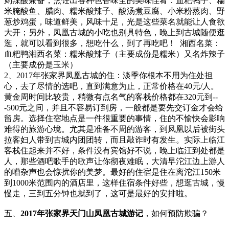
则辣酸兼备，烹饪出各种色香味全的美味佳肴：血粑鸭子、糯
米腌酸鱼、腊肉、糯米酸辣子、酸汤煮豆腐、小米粉蒸肉、野
葱炒鸡蛋，味道鲜美，风味十足，光是这些菜名就能让人食欲
大开；另外，凤凰古城的小吃也别具特色，晚上到古城随便逛
逛，就可以看到很多，想吃什么，到了再吃吧！ 湘西名菜：
血粑鸭湘西名菜：糯米酸辣子（主要成份是糯米）又名炸辣子
（主要成份是玉米）
2、2017年张家界凤凰古城的住：淡季你根本不用为住处担
心，去了尽情的选吧，直到满意为止，正常价格在40元/人。
黄金周时间比较贵，稍微有点名气的客栈价格都在320元到--
-500元之间，并且不容易订到房，一般都是要先交订金才会给
留房。选择住宿地点是一件很重要的事情，住的不愉快会影响
难得的旅游心境。尤其是准备不周的游客，到凤凰以后被街头
拉客妇人带到古城内团团转，而且敲诈时有发生。实际上临江
客栈住起来并不好，条件没有宾馆好不说，晚上临江到处都是
人，那些酒吧歌手的歌声让你彻夜难眠，大清早沱江边上游人
的嘈杂声也会惊扰你的美梦。最好的住宿是住在离沱江150米
到1000米范围内的酒店里，这样住宿条件好些，想逛古城，慢
慢走，三到五分钟也就到了，这可是最好的安排啦。
五、
2017年张家界天门山凤凰古城游记
，如何预防欺骗？