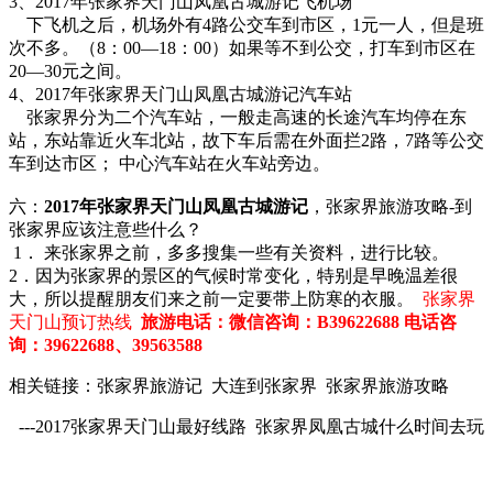
3、2017年张家界天门山凤凰古城游记飞机场
下飞机之后，机场外有4路公交车到市区，1元一人，但是班
次不多。（8：00—18：00）如果等不到公交，打车到市区在
20—30元之间。
4、2017年张家界天门山凤凰古城游记汽车站
张家界分为二个汽车站，一般走高速的长途汽车均停在东
站，东站靠近火车北站，故下车后需在外面拦2路，7路等公交
车到达市区； 中心汽车站在火车站旁边。
六：
2017年张家界天门山凤凰古城游记
，张家界旅游攻略-到
张家界应该注意些什么？
1． 来张家界之前，多多搜集一些有关资料，进行比较。
2．因为张家界的景区的气候时常变化，特别是早晚温差很
大，所以提醒朋友们来之前一定要带上防寒的衣服。
张家界
天门山预订热线
旅游电话：微信咨询：B39622688 电话咨
询：39622688、39563588
相关链接：张家界旅游记 大连到张家界 张家界旅游攻略
---2017张家界天门山最好线路 张家界凤凰古城什么时间去玩