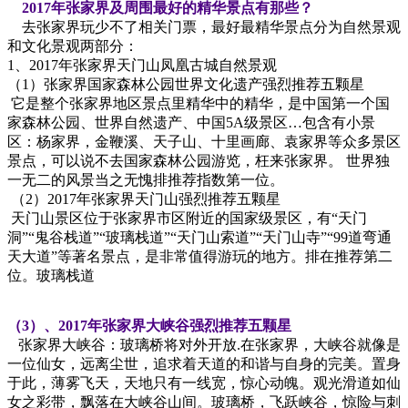
2017年张家界及周围最好的精华景点有那些？
去张家界玩少不了相关门票，最好最精华景点分为自然景观
和文化景观两部分：
1、2017年张家界天门山凤凰古城自然景观
（1）张家界国家森林公园世界文化遗产强烈推荐五颗星
它是整个张家界地区景点里精华中的精华，是中国第一个国
家森林公园、世界自然遗产、中国5A级景区…包含有小景
区：杨家界，金鞭溪、天子山、十里画廊、袁家界等众多景区
景点，可以说不去国家森林公园游览，枉来张家界。 世界独
一无二的风景当之无愧排推荐指数第一位。
（2）2017年张家界天门山强烈推荐五颗星
天门山景区位于张家界市区附近的国家级景区，有“天门
洞”“鬼谷栈道”“玻璃栈道”“天门山索道”“天门山寺”“99道弯通
天大道”等著名景点，是非常值得游玩的地方。排在推荐第二
位。玻璃栈道
（3）、2017年张家界大峡谷强烈推荐五颗星
张家界大峡谷：玻璃桥将对外开放.在张家界，大峡谷就像是
一位仙女，远离尘世，追求着天道的和谐与自身的完美。置身
于此，薄雾飞天，天地只有一线宽，惊心动魄。观光滑道如仙
女之彩带，飘落在大峡谷山间。玻璃桥，飞跃峡谷，惊险与刺