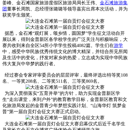
姜峰、金石滩国家旅游度假区旅游局局长王伟、
金石滩旅游集
团
董事长周凯、总经理张璐璐等领导嘉宾出席本次活动，并为
获奖学生颁奖。
据悉，金石滩“观灯展，颂乡情，圆国梦”学生征文活动自开
展以来，得到金普新区各学校学生的广泛关注与积极响应，大
赛共收到来自全区54所小学学生投稿4082篇。学生们在
游学
中，感受中华民族优秀传统文化的博大精深，并结合所见所闻
及生活中的变化，抒发对家乡的热爱，立志成为实现中华民族
伟大复兴中华梦的践行者。
经过赛会专家评审委员会的层层评审，最终评选出特等奖108
名、一等奖208名、二等奖511名、三等奖869名。
为深入贯彻落实“五育并举”的方针，助力实现金普新区学
生“走出课堂，来到户外”的教育教学目标，金普新区教育和文
化旅游局发起的金普青少年梦想实践计划、“山海华灯 筑梦金
普”第一届自贡灯会征文大赛正式启动。
大连金石滩第一届自贡灯会征文大赛启幕仪式后近千名学生
及家长在金石文化博览广场体验金石滩研学之旅