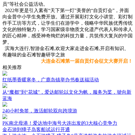
员”等社会公益活动。
2022年更是引入素有“天下第一灯”美誉的“自贡灯会”，并面
向金普中小学生免费开放。通过开展彩灯文化小讲堂、彩灯制
作手工坊等方式，让学生们在游学中，领略中华民族优秀传统
文化的独特魅力，学习国家级非物质文化遗产代表人和传承人
的匠心精神，感受神奇绚烂的科技力量，共筑伟大复兴的中国
梦。
滨海大连行,智游金石滩,欢迎大家走进金石滩,开启有知识、
有趣味的金石滩智趣研学之旅
大连金石滩第一届自贡灯会征文大赛开启！
相关推荐
红纸墨香暖寒冬，广鹿岛镇举办书春送福活动
从“魔都”到“花城”，爱达邮轮以文化为帆，服务为桨，驶向新
蓝海
240小时免签，激活邮轮双向跨境游
PK南北母港！爱达地中海号大连出发的3大核心竞争力
金石游到獐子岛客船试运行开通