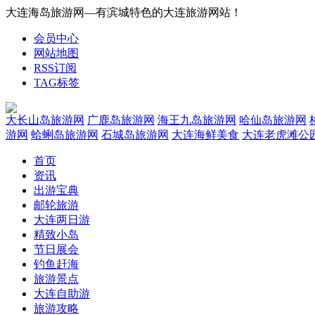
大连海岛旅游网—有滨城特色的大连旅游网站！
会员中心
网站地图
RSS订阅
TAG标签
大长山岛旅游网
广鹿岛旅游网
海王九岛旅游网
哈仙岛旅游网
游网
蛤蜊岛旅游网
石城岛旅游网
大连海鲜美食
大连老虎滩公
首页
资讯
出游宝典
邮轮旅游
大连两日游
精致小岛
节日展会
钓鱼赶海
旅游景点
大连自助游
旅游攻略