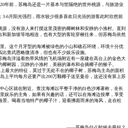
20年前，苏梅岛还是一片基本与世隔绝的世外桃源，与旅游业
；3-6月阳光强烈，雨水较少很多喜欢日光浴的游客此时欣然前
桃源，没有游人来打搅这里茂密的椰树林和安静的小渔村。直到
吉和新加坡等地相连，也有大型的客轮穿梭往来，但苏梅岛依然
里。这个月牙型的海滩被绿色的小山和礁石环绕，环境十分优
虽比查武恩略微清净，但也有不少娱乐设施。
苏梅岛洋溢着热带风情的飞机场附近有一座建在高台上的金色大
的椰树园，沉静的小渔村，美丽的瀑布和会摘椰子的猴子。
上最大的特征，莫过于无处不在的椰子树，苏梅岛主岛的面积
岛上平均每月还要产出200万颗椰子送至曼谷，这还没有算上苏
闹的中心区就在附近。查汶海滩以平整干净的白色沙滩著称，全长
这里娱乐的主角，如果有兴趣的话，还可以在海滩边按摩，享受
赏到窗外的海景。喝着当地特产的椰子汁，迎着拂面而来的海风，走在松
——苏梅岛什么时候去最好？