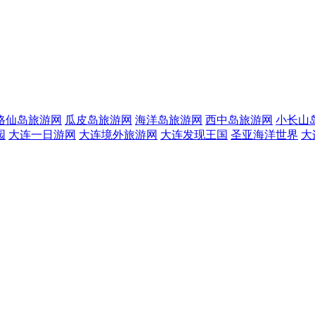
格仙岛旅游网
瓜皮岛旅游网
海洋岛旅游网
西中岛旅游网
小长山
园
大连一日游网
大连境外旅游网
大连发现王国
圣亚海洋世界
大