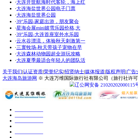
·
大连开世航海时代客轮，海上红
·
大连海盐世界公园电子门票
·
大连海盐世界公园
·
39°乐园-家庭出游，朋友聚会
·
星海会展mini嬉雪乐园价格,大
·
39°乐园-大连首座室外水乐园
·
云水谷漂流，体验秋天刺激第一
·
三寰牧场-秋天带孩子宠物在早
·
大连森林动物园超全游玩攻略
·
大连夏季最适合年轻人的团队活
关于我们
|
认证资质
|
荣誉纪实
|
招贤纳士
|
媒体报道
|
版权声明
|
广告
大连海岛旅游网
※ 大连万维国际旅行社有限公司（旅行社许可证号：
辽公网安备 21020202000115