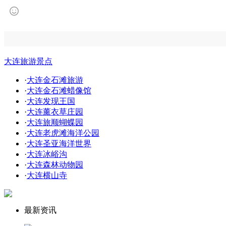
大连旅游景点
·
大连金石滩旅游
·
大连金石滩蜡像馆
·
大连发现王国
·
大连薰衣草庄园
·
大连旅顺蝴蝶园
·
大连老虎滩海洋公园
·
大连圣亚海洋世界
·
大连冰峪沟
·
大连森林动物园
·
大连横山寺
最新资讯