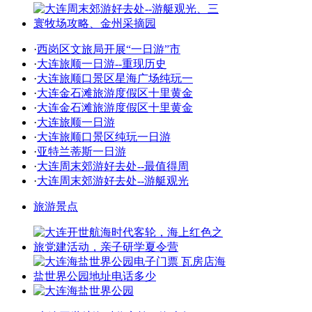
·
西岗区文旅局开展“一日游”市
·
大连旅顺一日游--重现历史
·
大连旅顺口景区星海广场纯玩一
·
大连金石滩旅游度假区十里黄金
·
大连金石滩旅游度假区十里黄金
·
大连旅顺一日游
·
大连旅顺口景区纯玩一日游
·
亚特兰蒂斯一日游
·
大连周末郊游好去处--最值得周
·
大连周末郊游好去处--游艇观光
旅游景点