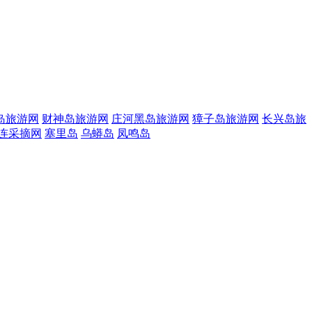
岛旅游网
财神岛旅游网
庄河黑岛旅游网
獐子岛旅游网
长兴岛旅
连采摘网
塞里岛
乌蟒岛
凤鸣岛