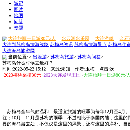
游记
图片
地图
问答
专题
大连旅顺一日游80元/人
水云涧水乐园
大连游艇
金石
大连到苏梅岛旅游线路
苏梅岛资讯
苏梅岛旅游景点
苏梅岛住
大连海岛旅游网
当前位置:
>
出境游
>
苏梅岛旅游
>
苏梅岛问答
>
苏梅岛什么时候去最好？
时间:2022-05-22 15:12 来源:未知 作者:玉梅 点击:
次
·
2023樱桃采摘30元
·
2023大连发现王国
·
大连旅顺一日游80元/
苏梅岛全年气候温和，最适宜旅游的旺季为每年12月至4月。怕
往；10月、11月是苏梅的雨季，不过相比于泰国内陆，这里的
要的海岛游去处，不仅仅是这里的风景，还有这里的淳朴、自