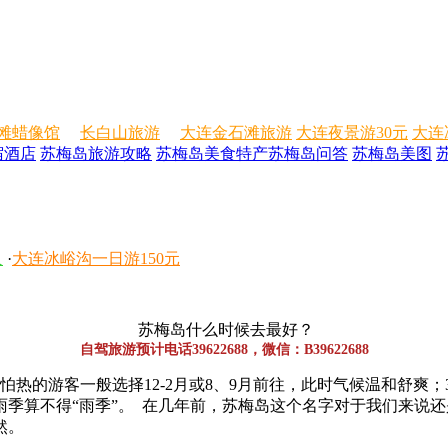
滩蜡像馆
长白山旅游
大连金石滩旅游
大连夜景游30元
大连
宿酒店
苏梅岛旅游攻略
苏梅岛美食特产
苏梅岛问答
苏梅岛美图
人
·
大连冰峪沟一日游150元
苏梅岛什么时候去最好？
自驾旅游预计电话39622688，微信：B39622688
热的游客一般选择12-2月或8、9月前往，此时气候温和舒爽；
雨季算不得“雨季”。
在几年前，苏梅岛这个名字对于我们来说还
然。