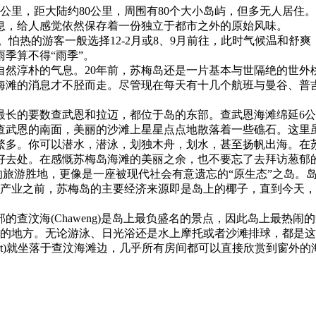
里，距大陆约80公里，周围有80个大小岛屿，但多无人居住。
息，给人感觉依然保存着一份独立于都市之外的原始风味。
热的游客一般选择12-2月或8、9月前往，此时气候温和舒爽
雨季算不得“雨季”。
淳朴的气息。20年前，苏梅岛还是一片基本与世隔绝的世外
海滩的消息才不胫而走。尽管现在每天有十几个航班与曼谷、普
的要数查武恩和拉迈，都位于岛的东部。查武恩海滩绵延6公
查武恩的南面，美丽的沙滩上星星点点地散落着一些礁石。这里
多。你可以潜水，潜泳，划独木舟，划水，甚至扬帆出海。在
好去处。在感慨苏梅岛海滩的美丽之余，也不要忘了去拜访葱郁
游胜地，更像是一座被现代社会有意遗忘的“原生态”之岛。岛
游产业之前，苏梅岛的主要经济来源即是岛上的椰子，直到今天，
查汶海(Chaweng)是岛上最负盛名的景点，因此岛上最热
动的地方。无论游泳、日光浴还是水上摩托或者沙滩排球，都是
achResort)就坐落于查汶海滩边，几乎所有房间都可以直接欣