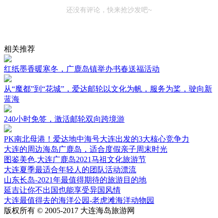
还没有评论，快来抢沙发吧~
相关推荐
红纸墨香暖寒冬，广鹿岛镇举办书春送福活动
从“魔都”到“花城”，爱达邮轮以文化为帆，服务为桨，驶向新
蓝海
240小时免签，激活邮轮双向跨境游
PK南北母港！爱达地中海号大连出发的3大核心竞争力
大连的周边海岛广鹿岛，适合度假亲子周末时光
图鉴美色,大连广鹿岛2021马祖文化旅游节
大连夏季最适合年轻人的团队活动漂流
山东长岛-2021年最值得期待的旅游目的地
延吉让你不出国也能享受异国风情
大连最值得去的海洋公园-老虎滩海洋动物园
版权所有 © 2005-2017 大连海岛旅游网