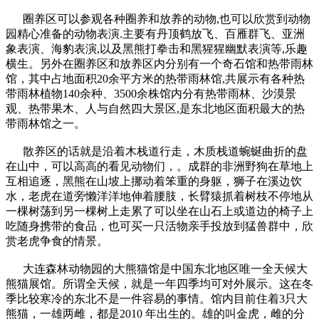
圈养区可以参观各种圈养和放养的动物,也可以欣赏到动物
园精心准备的动物表演.主要有丹顶鹤放飞、百雁群飞、亚洲
象表演、海豹表演,以及黑熊打拳击和黑猩猩幽默表演等,乐趣
横生。另外在圈养区和放养区内分别有一个奇石馆和热带雨林
馆，其中占地面积20余平方米的热带雨林馆,共展示有各种热
带雨林植物140余种、3500余株馆内分有热带雨林、沙漠景
观、热带果木、人与自然四大景区,是东北地区面积最大的热
带雨林馆之一。
散养区的话就是沿着木栈道行走，木质栈道蜿蜒曲折的盘
在山中，可以高高的看见动物们，。成群的非洲野狗在草地上
互相追逐，黑熊在山坡上挪动着笨重的身躯，狮子在溪边饮
水，老虎在道旁懒洋洋地伸着腰肢，长臂猿抓着树枝不停地从
一棵树荡到另一棵树上走累了可以坐在山石上或道边的椅子上
吃随身携带的食品，也可买一只活物亲手投放到猛兽群中，欣
赏老虎争食的情景。
大连森林动物园的大熊猫馆是中国东北地区唯一全天候大
熊猫展馆。所谓全天候，就是一年四季均可对外展示。这在冬
季比较寒冷的东北不是一件容易的事情。馆内目前住着3只大
熊猫，一雄两雌，都是2010 年出生的。雄的叫金虎，雌的分