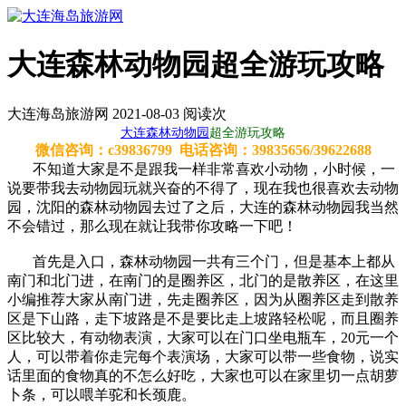
大连森林动物园超全游玩攻略
大连海岛旅游网 2021-08-03 阅读
次
大连森林动物园
超全游玩攻略
微信咨询：c39836799 电话咨询：39835656/39622688
不知道大家是不是跟我一样非常喜欢小动物，小时候，一
说要带我去动物园玩就兴奋的不得了，现在我也很喜欢去动物
园，沈阳的森林动物园去过了之后，大连的森林动物园我当然
不会错过，那么现在就让我带你攻略一下吧！
首先是入口，森林动物园一共有三个门，但是基本上都从
南门和北门进，在南门的是圈养区，北门的是散养区，在这里
小编推荐大家从南门进，先走圈养区，因为从圈养区走到散养
区是下山路，走下坡路是不是要比走上坡路轻松呢，而且圈养
区比较大，有动物表演，大家可以在门口坐电瓶车，20元一个
人，可以带着你走完每个表演场，大家可以带一些食物，说实
话里面的食物真的不怎么好吃，大家也可以在家里切一点胡萝
卜条，可以喂羊驼和长颈鹿。