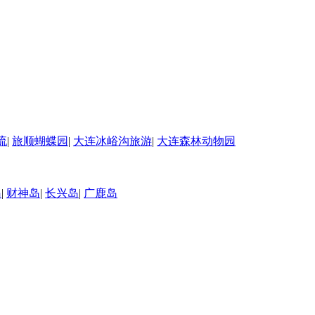
流
|
旅顺蝴蝶园
|
大连冰峪沟旅游
|
大连森林动物园
岛
|
财神岛
|
长兴岛
|
广鹿岛