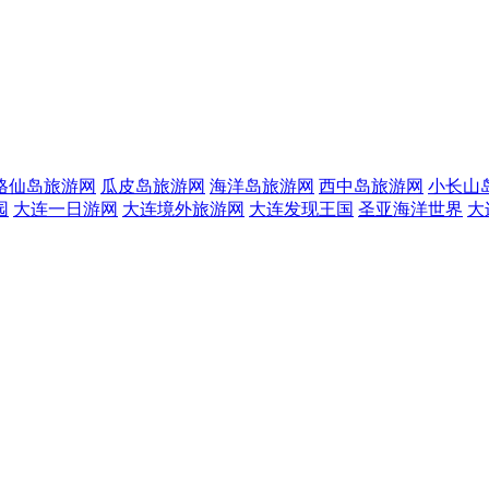
格仙岛旅游网
瓜皮岛旅游网
海洋岛旅游网
西中岛旅游网
小长山
园
大连一日游网
大连境外旅游网
大连发现王国
圣亚海洋世界
大