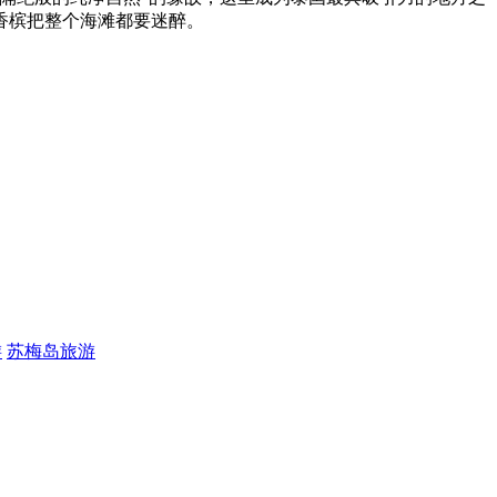
香槟把整个海滩都要迷醉。
游
苏梅岛旅游