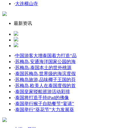
·
大连横山寺
最新资讯
·
中国游客大增泰国着力打造“品
·
苏梅岛,安通海洋国家公园的海
·
苏梅岛-泰国本土的世外桃源
·
泰国苏梅岛,世界级的海滨度假
·
苏梅岛旅游,品味椰子王国的芬
·
苏梅岛,欧美人在泰国度假的首
·
泰国皇家驳船巡游活动彩排
·
泰国将打造手持iPad的佛像
·
泰国举行猴子自助餐节“宴请”
·
泰国举行“葵花节”大力发展葵