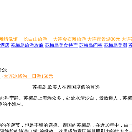
滩蜡像馆
长白山旅游
大连金石滩旅游
大连夜景游30元
大连
酒店
苏梅岛旅游攻略
苏梅岛美食特产
苏梅岛问答
苏梅岛美图
:
次
人
·
大连冰峪沟一日游150元
苏梅岛,欧美人在泰国度假的首选
那种宁静。苏梅岛上海滩众多，处处水清沙白，景致迷人，苏梅
静的小渔村。
漫的圣诞节，也是不错的选择。泰国的苏梅岛，在近10年中，由
世隔绝般的纯净自然”的缘故，这里成为泰国最具吸引力的地方之