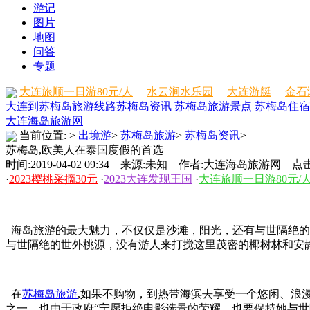
游记
图片
地图
问答
专题
大连旅顺一日游80元/人
水云涧水乐园
大连游艇
金石
大连到苏梅岛旅游线路
苏梅岛资讯
苏梅岛旅游景点
苏梅岛住宿
大连海岛旅游网
当前位置:
>
出境游
>
苏梅岛旅游
>
苏梅岛资讯
>
苏梅岛,欧美人在泰国度假的首选
时间:2019-04-02 09:34 来源:未知 作者:大连海岛旅游网 点击
·
2023樱桃采摘30元
·
2023大连发现王国
·
大连旅顺一日游80元/
海岛旅游的最大魅力，不仅仅是沙滩，阳光，还有与世隔绝的
与世隔绝的世外桃源，没有游人来打搅这里茂密的椰树林和安
在
苏梅岛旅游
,如果不购物，到热带海滨去享受一个悠闲、浪
之一。也由于政府“宁愿拒绝电影选景的荣耀，也要保持她与