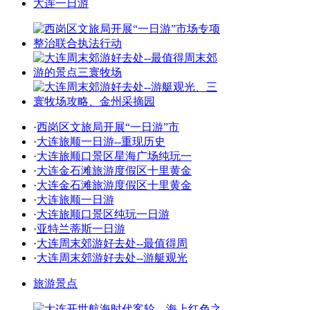
大连一日游
·
西岗区文旅局开展“一日游”市
·
大连旅顺一日游--重现历史
·
大连旅顺口景区星海广场纯玩一
·
大连金石滩旅游度假区十里黄金
·
大连金石滩旅游度假区十里黄金
·
大连旅顺一日游
·
大连旅顺口景区纯玩一日游
·
亚特兰蒂斯一日游
·
大连周末郊游好去处--最值得周
·
大连周末郊游好去处--游艇观光
旅游景点