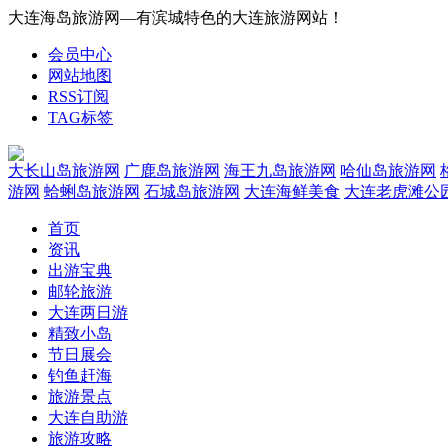
大连海岛旅游网—有滨城特色的大连旅游网站！
会员中心
网站地图
RSS订阅
TAG标签
大长山岛旅游网
广鹿岛旅游网
海王九岛旅游网
哈仙岛旅游网
游网
蛤蜊岛旅游网
石城岛旅游网
大连海鲜美食
大连老虎滩公
首页
资讯
出游宝典
邮轮旅游
大连两日游
精致小岛
节日展会
钓鱼赶海
旅游景点
大连自助游
旅游攻略