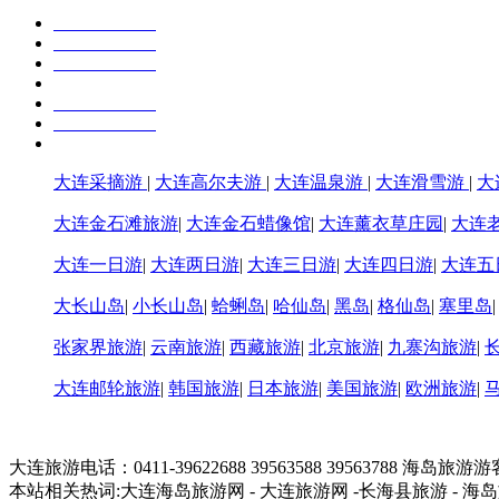
大连采摘游
|
大连高尔夫游
|
大连温泉游
|
大连滑雪游
|
大
大连金石滩旅游
|
大连金石蜡像馆
|
大连薰衣草庄园
|
大连
大连一日游
|
大连两日游
|
大连三日游
|
大连四日游
|
大连五
大长山岛
|
小长山岛
|
蛤蜊岛
|
哈仙岛
|
黑岛
|
格仙岛
|
塞里岛
张家界旅游
|
云南旅游
|
西藏旅游
|
北京旅游
|
九寨沟旅游
|
大连邮轮旅游
|
韩国旅游
|
日本旅游
|
美国旅游
|
欧洲旅游
|
大连旅游电话：0411-39622688 39563588 39563788 海岛旅游
本站相关热词:大连海岛旅游网 - 大连旅游网 -长海县旅游 - 海岛