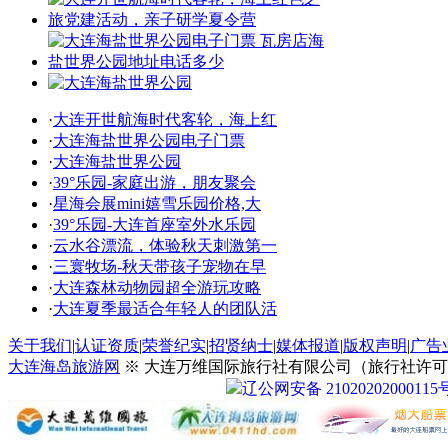
·
大连开世航海时代客轮，海上红
·
大连海盐世界公园电子门票
·
大连海盐世界公园
·
39°乐园-家庭出游，朋友聚会
·
星海会展mini嬉雪乐园价格,大
·
39°乐园-大连首座室外水乐园
·
云水谷漂流，体验秋天刺激第一
·
三寰牧场-秋天带孩子宠物在早
·
大连森林动物园超全游玩攻略
·
大连夏季最适合年轻人的团队活
关于我们
|
认证资质
|
荣誉纪实
|
招贤纳士
|
媒体报道
|
版权声明
|
广告
大连海岛旅游网
※ 大连万维国际旅行社有限公司（旅行社许可证号：
辽公网安备 21020202000115