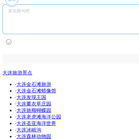
大连旅游景点
·
大连金石滩旅游
·
大连金石滩蜡像馆
·
大连发现王国
·
大连薰衣草庄园
·
大连旅顺蝴蝶园
·
大连老虎滩海洋公园
·
大连圣亚海洋世界
·
大连冰峪沟
·
大连森林动物园