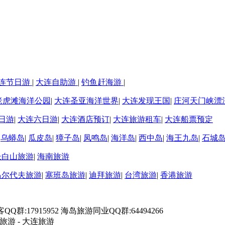
连节日游
|
大连自助游
|
钓鱼赶海游
|
老虎滩海洋公园
|
大连圣亚海洋世界
|
大连发现王国
|
庄河天门峡漂
日游
|
大连六日游
|
大连酒店预订
|
大连旅游租车
|
大连船票预定
|
乌蟒岛
|
瓜皮岛
|
獐子岛
|
凤鸣岛
|
海洋岛
|
西中岛
|
海王九岛
|
石城
长白山旅游
|
海南旅游
马尔代夫旅游
|
塞班岛旅游
|
迪拜旅游
|
台湾旅游
|
香港旅游
游客QQ群:17915952 海岛旅游同业QQ群:64494266
旅游 - 大连旅游