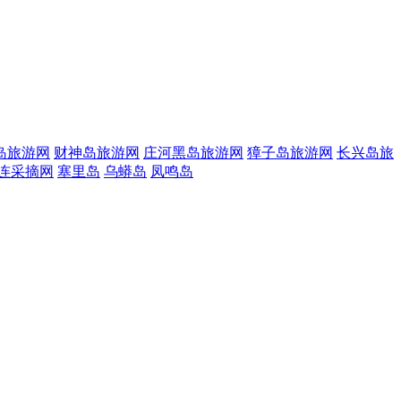
岛旅游网
财神岛旅游网
庄河黑岛旅游网
獐子岛旅游网
长兴岛旅
连采摘网
塞里岛
乌蟒岛
凤鸣岛