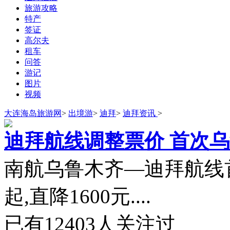
旅游攻略
特产
签证
高尔夫
租车
问答
游记
图片
视频
大连海岛旅游网
>
出境游
>
迪拜
>
迪拜资讯
>
迪拜航线调整票价 首次
南航乌鲁木齐—迪拜航线首
起,直降1600元....
已有
12403
人关注过