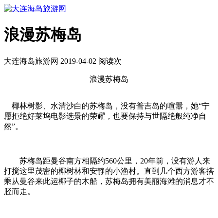
浪漫苏梅岛
大连海岛旅游网 2019-04-02 阅读
次
浪漫苏梅岛
椰林树影、水清沙白的苏梅岛，没有普吉岛的喧嚣，她“宁
愿拒绝好莱坞电影选景的荣耀，也要保持与世隔绝般纯净自
然”。
苏梅岛距曼谷南方相隔约560公里，20年前，没有游人来
打搅这里茂密的椰树林和安静的小渔村。直到几个西方游客搭
乘从曼谷来此运椰子的木船，苏梅岛拥有美丽海滩的消息才不
胫而走。