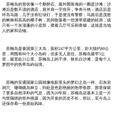
苏梅岛的形状像一个鹅卵石。最外围靠海的一圈是沙滩；沙
滩后是数不清的酒店，肩并肩一字排开，争奇斗艳；酒店后是
环岛马路，几乎没有红绿灯，于是便没有警察；马路后是茂密
的树林和高高的椰子树，其间散落着一些潦草搭建的砖房，或
只有一个灰顶蓬的小卖部，摆着几厅可乐和香烟，这就是当地
人的家和店铺。
苏梅岛是泰国第三大岛，面积247平方公里，距大陆约80公
里，周围有80个大小岛屿，但多无人居住。苏梅岛最窄5公
里，最宽处21公里。苏梅岛上的干净、狭长白沙滩，是每个人
梦想中的热带岛屿仙境。
苏梅的安通国家公园就像电影里头的梦幻之岛一样。石灰岩
洞穴、珊瑚礁岛林立，到处是色彩艳丽的热带鱼群。那里保留
了更多自然淳朴的气息，因为20年前，苏梅岛还基本上是一片
与世隔绝的世外桃源，因为开发的历史不长，所以，至今岛上
还保存着一份原始风味。