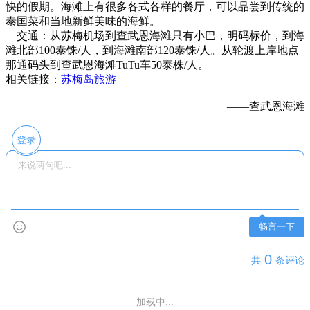
快的假期。海滩上有很多各式各样的餐厅，可以品尝到传统的
泰国菜和当地新鲜美味的海鲜。
交通：从苏梅机场到查武恩海滩只有小巴，明码标价，到海
滩北部100泰铢/人，到海滩南部120泰铢/人。从轮渡上岸地点
那通码头到查武恩海滩TuTu车50泰株/人。
相关链接：
苏梅岛旅游
——查武恩海滩
登录
畅言一下
0
共
条评论
加载中...