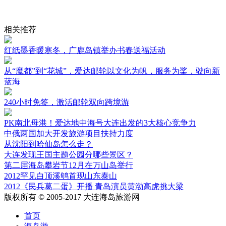
相关推荐
红纸墨香暖寒冬，广鹿岛镇举办书春送福活动
从“魔都”到“花城”，爱达邮轮以文化为帆，服务为桨，驶向新
蓝海
240小时免签，激活邮轮双向跨境游
PK南北母港！爱达地中海号大连出发的3大核心竞争力
中俄两国加大开发旅游项目扶持力度
从沈阳到哈仙岛怎么走？
大连发现王国主题公园分哪些景区？
第二届海岛攀岩节12月在万山岛举行
2012罕见白顶溪鸲首现山东泰山
2012《民兵葛二蛋》开播 青岛演员黄渤高虎挑大梁
版权所有 © 2005-2017 大连海岛旅游网
首页