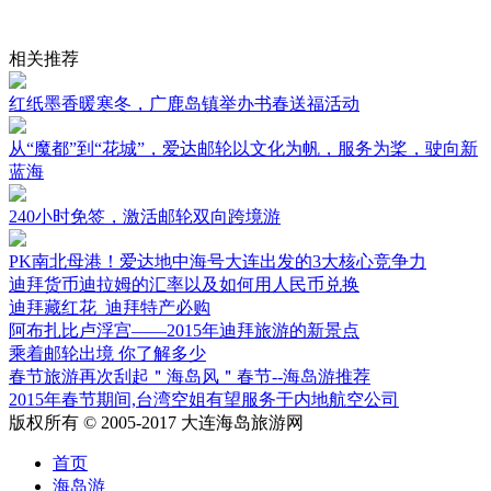
相关推荐
红纸墨香暖寒冬，广鹿岛镇举办书春送福活动
从“魔都”到“花城”，爱达邮轮以文化为帆，服务为桨，驶向新
蓝海
240小时免签，激活邮轮双向跨境游
PK南北母港！爱达地中海号大连出发的3大核心竞争力
迪拜货币迪拉姆的汇率以及如何用人民币兑换
迪拜藏红花_迪拜特产必购
阿布扎比卢浮宫——2015年迪拜旅游的新景点
乘着邮轮出境 你了解多少
春节旅游再次刮起＂海岛风＂春节--海岛游推荐
2015年春节期间,台湾空姐有望服务于内地航空公司
版权所有 © 2005-2017 大连海岛旅游网
首页
海岛游