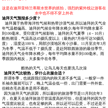
这是在迪拜亚特兰蒂斯水世界的抓拍，强烈的紫外线让游客在
水中也不得不穿上外衣
迪拜天气预报多少度？
迪拜属于热带海洋性气候和热带沙漠气候,所以迪拜的天气全
年气温都偏高。迪拜的气候全年降水稀少,每年平均降水量不
到100毫米。受印度洋气候影响，迪拜的天气夏季（4－10月）
酷热潮湿，气温高达45摄氏度以上（最热的7月份可达50摄氏
度），湿度达100％，局部沙漠地区有小沙暴。11月至次年3月
为冬季，气温不低于７摄氏度，是赴阿联酋旅游的最佳季节。
迪拜的天气全年降水稀少，每年平均降水量不到100毫米。雨
季跟国内相反，大多集中在冬季。
酷热的天气，让鸟儿每天也要洗几次澡
迪拜天气比较热，穿什么衣服合适？
所谓冬季，也就跟我们国内的秋天差不多气温，一般穿一件
长袖衣服就可以了，晚上气温会低一些，出门需要一件外套。
但棉衣毛衣基本是用不着的。
因为迪拜天气的原因，所以最好的旅游季节是11月到次年3
月，在夏天去迪拜旅游尽管温度高的可怕，但是迪拜的因为空
气湿度比较足，也有足够的风，所以还可以忍受，不过还是不