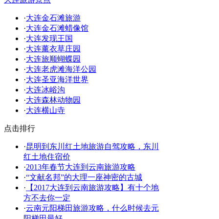
·
大连金石滩旅游
·
大连金石滩蜡像馆
·
大连发现王国
·
大连薰衣草庄园
·
大连旅顺蝴蝶园
·
大连老虎滩海洋公园
·
大连圣亚海洋世界
·
大连冰峪沟
·
大连森林动物园
·
大连横山寺
点击排行
·
昆明到东川红土地旅游自驾攻略，东川
红土地住宿价
·
2013年春节大连到云南旅游攻略
·
“文献名邦”的大理一座神密的古城
·
【2017大连到云南旅游攻略】有十个地
方不去你一定
·
云南元阳梯田旅游攻略，什么时候去元
阳梯田最好