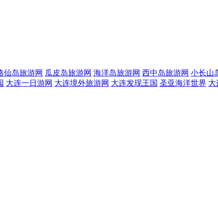
格仙岛旅游网
瓜皮岛旅游网
海洋岛旅游网
西中岛旅游网
小长山
园
大连一日游网
大连境外旅游网
大连发现王国
圣亚海洋世界
大