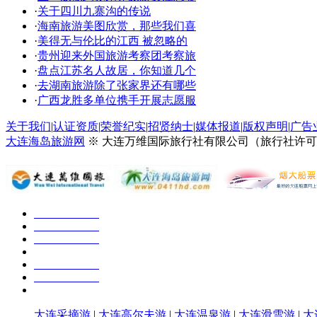
·
关于四川九寨沟的传说
·
海南旅游美图欣赏，那些我们喜
·
美得无与伦比的江西 被忽略的
·
贵州迎来外国旅游考察团考察旅
·
盘点江苏名人故居，你知道几个
·
去湖南旅游除了张家界还有哪些
·
广西龙胜多单位携手开展志愿服
关于我们
|
认证资质
|
荣誉纪实
|
招贤纳士
|
媒体报道
|
版权声明
|
广告
大连海岛旅游网
※ 大连万维国际旅行社有限公司（旅行社许可证号：
大连采摘游
|
大连高尔夫游
|
大连温泉游
|
大连滑雪游
|
大