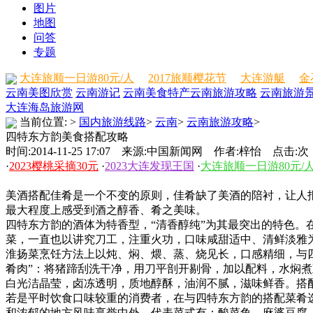
图片
地图
问答
专题
大连旅顺一日游80元/人
2017旅顺樱花节
大连游艇
金
云南美图欣赏
云南游记
云南美食特产
云南旅游攻略
云南旅游
大连海岛旅游网
当前位置:
>
国内旅游线路
>
云南
>
云南旅游攻略
>
四特东方韵美食搭配攻略
时间:2014-11-25 17:07 来源:中国新闻网 作者:梓怡 点击:
次
·
2023樱桃采摘30元
·
2023大连发现王国
·
大连旅顺一日游80元/
美酒搭配佳肴是一个不变的原则，佳肴缺了美酒的陪衬，让人
最大程度上感受到酒之醇香、肴之美味。
四特东方韵的酒体为特香型，“清香醇纯”为其最突出的特色
菜，一直也以讲究刀工，注重火功，口味咸甜适中、清鲜淡雅
淮扬菜烹饪方法上以炖、焖、煨、蒸、烧见长，口感精细，与
肴肉”：将猪蹄刮洗干净，用刀平剖开剔骨，加以配料，水焖
白光洁晶莹，卤冻透明，质地醇酥，油润不腻，滋味鲜香。搭
若是平时饮食口味较重的消费者，在与四特东方韵的搭配菜肴
和浓郁的地方风味享誉中外。代表菜式有：酸菜鱼、麻婆豆腐