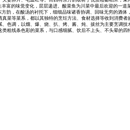
产生丰富的味觉变化，层层递进。酸菜鱼为川菜中最后欢迎的一道
特东方韵，在酸汤的衬托下，细细品味诸香协调、回味无穷的酒体
清真菜等菜系，都以其独特的烹饪方法、食材选择等收到消费者
腻、色调，以熘、爆、烧、扒、烤、酱、炖、拔丝为主要烹调技
这类粗线条色彩的菜系，与口感细腻、饮后不上头、不头晕的四特