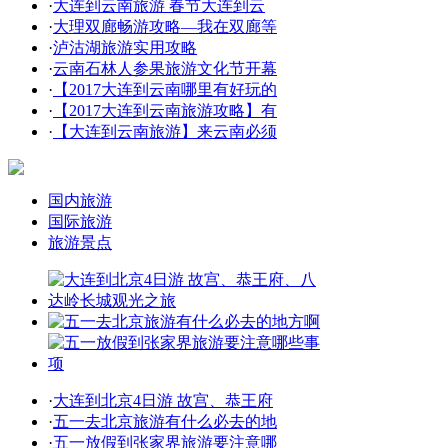
·
大连到云南旅游 春节大连到云
·
大理双廊畅游攻略—我在双廊等
·
泸沽湖旅游实用攻略
·
云南石林人参果旅游文化节开幕
·
【2017大连到云南哪里有好玩的
·
【2017大连到云南旅游攻略】有
·
【大连到云南旅游】来云南必须
国内旅游
国际旅游
旅游景点
·
大连到北京4日游 故宫、恭王府
·
五一去北京旅游有什么必去的地
·
五一放假到张家界旅游要注意哪