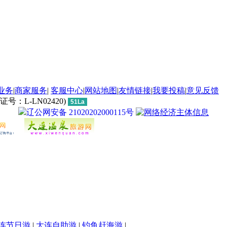
业务
|
商家服务
|
客服中心
|
网站地图
|
友情链接
|
我要投稿
|
意见反馈
L-LN02420)
51La
辽公网安备 21020202000115号
连节日游
|
大连自助游
|
钓鱼赶海游
|