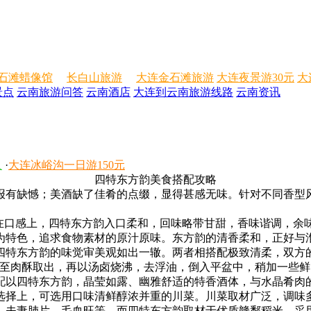
石滩蜡像馆
长白山旅游
大连金石滩旅游
大连夜景游30元
大
景点
云南旅游问答
云南酒店
大连到云南旅游线路
云南资讯
人
·
大连冰峪沟一日游150元
四特东方韵美食搭配攻略
报有缺憾；美酒缺了佳肴的点缀，显得甚感无味。针对不同香型
。在口感上，四特东方韵入口柔和，回味略带甘甜，香味谐调，余
为特色，追求食物素材的原汁原味。东方韵的清香柔和，正好与
四特东方韵的味觉审美观如出一辙。两者相搭配极致清柔，双方
煮至肉酥取出，再以汤卤烧沸，去浮油，倒入平盆中，稍加一些
配以四特东方韵，晶莹如露、幽雅舒适的特香酒体，与水晶肴肉
选择上，可选用口味清鲜醇浓并重的川菜。川菜取材广泛，调味
、夫妻肺片、毛血旺等。而四特东方韵取材于优质赣鄱稻米，采用