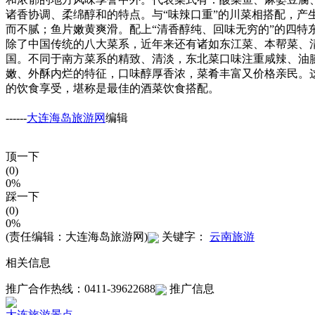
诸香协调、柔绵醇和的特点。与“味辣口重”的川菜相搭配，
而不腻；鱼片嫩黄爽滑。配上“清香醇纯、回味无穷的”的四
除了中国传统的八大菜系，近年来还有诸如东江菜、本帮菜、
国。不同于南方菜系的精致、清淡，东北菜口味注重咸辣、油
嫩、外酥内烂的特征，口味醇厚香浓，菜肴丰富又价格亲民。
的饮食享受，堪称是最佳的酒菜饮食搭配。
------
大连海岛旅游网
编辑
顶一下
(0)
0%
踩一下
(0)
0%
(责任编辑：大连海岛旅游网)
关键字：
云南旅游
相关信息
推广合作热线：0411-39622688
推广信息
大连旅游景点