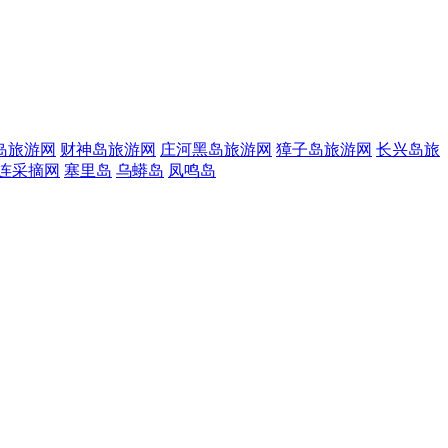
岛旅游网
财神岛旅游网
庄河黑岛旅游网
獐子岛旅游网
长兴岛旅
连采摘网
塞里岛
乌蟒岛
凤鸣岛