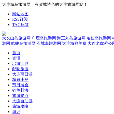
大连海岛旅游网—有滨城特色的大连旅游网站！
网站地图
RSS订阅
TAG标签
大长山岛旅游网
广鹿岛旅游网
海王九岛旅游网
哈仙岛旅游网
游网
蛤蜊岛旅游网
石城岛旅游网
大连海鲜美食
大连老虎滩公
首页
资讯
出游宝典
邮轮旅游
大连两日游
精致小岛
节日展会
钓鱼赶海
旅游景点
大连自助游
旅游攻略
游记