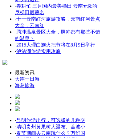
·
春耕忙 三月国内最美梯田 云南元阳哈
尼梯田最著名
·
十一云南红河旅游攻略，云南红河景点
大全，云南红
·
腾冲温泉景区大全，腾冲都有那些不错
的温泉？
·
2015大理白族火把节将在8月9日举行
·
泸沽湖旅游实用攻略
最新资讯
大连一日游
海岛旅游
·
昆明旅游出行，可选择的几种交
·
清明贵州黄果树大瀑布、荔波小
·
春节期间去云南玩什么？万维国