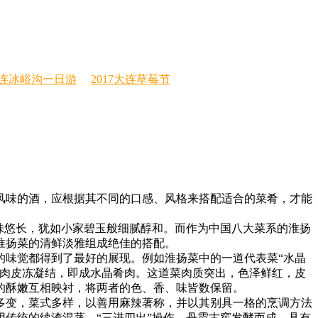
连冰峪沟一日游
2017大连草莓节
风味的酒，应根据其不同的口感、风格来搭配适合的菜肴，才能
味悠长，犹如小家碧玉般细腻醇和。而作为中国八大菜系的淮扬
淮扬菜的清鲜淡雅组成绝佳的搭配。
的味觉都得到了最好的展现。例如淮扬菜中的一道代表菜“水晶
鲜肉皮冻凝结，即成水晶肴肉。这道菜肉质突出，色泽鲜红，皮
的酥嫩互相映衬，将两者的色、香、味皆数保留。
多变，菜式多样，以善用麻辣著称，并以其别具一格的烹调方法
传统的续渣混蒸、“三进四出”操作，丹霞古窖发酵而成，具有