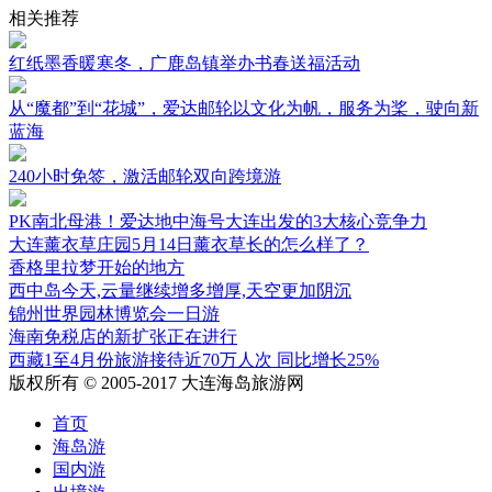
相关推荐
红纸墨香暖寒冬，广鹿岛镇举办书春送福活动
从“魔都”到“花城”，爱达邮轮以文化为帆，服务为桨，驶向新
蓝海
240小时免签，激活邮轮双向跨境游
PK南北母港！爱达地中海号大连出发的3大核心竞争力
大连薰衣草庄园5月14日薰衣草长的怎么样了？
香格里拉梦开始的地方
西中岛今天,云量继续增多增厚,天空更加阴沉
锦州世界园林博览会一日游
海南免税店的新扩张正在进行
西藏1至4月份旅游接待近70万人次 同比增长25%
版权所有 © 2005-2017 大连海岛旅游网
首页
海岛游
国内游