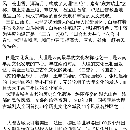
风、苍山雪、洱海月，构成了大理“四绝”，素有“东方瑞士”之
称。加上崇圣三塔、蝴蝶泉、石宝山石窟、鸡足山佛教圣地、
巍宝山等，构成了绚丽的自然景观和丰富的人文景观。
三是白族多。大理是我国最大的白族人民聚居区，白族有着
丰富多彩的白族风情，白族的住宅建筑，也很有特色，其中较
为讲究的建筑是：“三方一照壁”、“四合五天井”、“六合同
春”。大理古城墙、城门也建盖得高大、厚实、雄伟，颇有民
族特色。
四是文化发达。大理是云南最早的文化发祥地之一，是云南
早期文化发展的中心。早在南诏时期，大理的文化已相当发
达，崇圣三塔就是古代文化的象征。《白史》、《国史》、
《南诏奉圣乐》、张顺、王奉宗绘的《南诏画卷》、张胜温绘
的《大理画卷》等不朽佳作，充分说明了大理文化的发达，而
且大大丰富了祖国的文化宝库。
大理古城有古老的历史文化遗迹，绔丽多姿的湖光山色、浓
郁的民族风情、众多的旅游资源，1982年2月，国务院将大理
古城列入全国首批24个历史文化名城及44个风景名胜区之一。
大理古城吸引着美国、法国、德国等世界各国100多个外国
人长期生活在这里探古怀旧和旅游观光。这些长住外国人，他