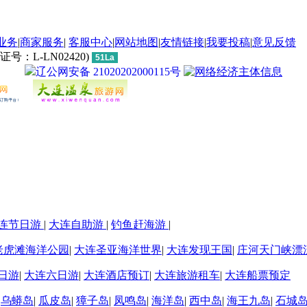
业务
|
商家服务
|
客服中心
|
网站地图
|
友情链接
|
我要投稿
|
意见反馈
L-LN02420)
51La
辽公网安备 21020202000115号
连节日游
|
大连自助游
|
钓鱼赶海游
|
老虎滩海洋公园
|
大连圣亚海洋世界
|
大连发现王国
|
庄河天门峡漂
日游
|
大连六日游
|
大连酒店预订
|
大连旅游租车
|
大连船票预定
|
乌蟒岛
|
瓜皮岛
|
獐子岛
|
凤鸣岛
|
海洋岛
|
西中岛
|
海王九岛
|
石城