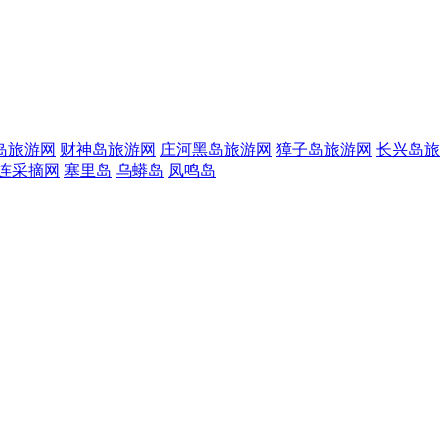
岛旅游网
财神岛旅游网
庄河黑岛旅游网
獐子岛旅游网
长兴岛旅
连采摘网
塞里岛
乌蟒岛
凤鸣岛