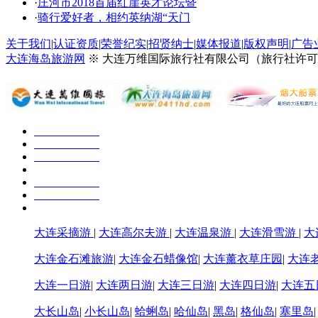
·
庄河市2018首届红崖英才论坛暨
·
骑行爱好者，相约英纳湖“天门
关于我们
|
认证资质
|
荣誉纪实
|
招贤纳士
|
媒体报道
|
版权声明
|
广告
大连海岛旅游网
※ 大连万维国际旅行社有限公司（旅行社许可证号：
大连采摘游
|
大连高尔夫游
|
大连温泉游
|
大连滑雪游
|
大
大连金石滩旅游
|
大连金石蜡像馆
|
大连薰衣草庄园
|
大连
大连一日游
|
大连两日游
|
大连三日游
|
大连四日游
|
大连五
大长山岛
|
小长山岛
|
蛤蜊岛
|
哈仙岛
|
黑岛
|
格仙岛
|
塞里岛