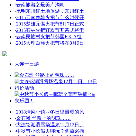
·
云南旅游之最美卢沟胡
·
昆明东川红土地旅游，东川红土
·
2015云南楚雄火把节什么时候开
·
2015楚雄元谋火把节8月7日正式
·
2015石林火把狂欢节开幕式将于
·
云南民族村火把节韩国F.K.A组
·
2015大理白族火把节将在8月9日
大连一日游
·
2018清风小镇～冬日里最暖的风
·
金石滩 丝路上的明珠……
·
大连铭湖滑雪场温泉12月12日、
·
中秋节小长假去哪玩？葡萄采摘