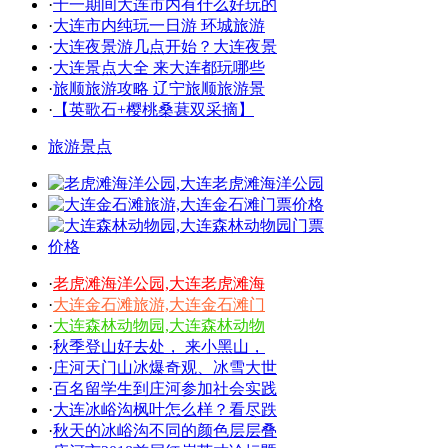
·
十一期间大连市内有什么好玩的
·
大连市内纯玩一日游 环城旅游
·
大连夜景游几点开始？大连夜景
·
大连景点大全 来大连都玩哪些
·
旅顺旅游攻略 辽宁旅顺旅游景
·
【英歌石+樱桃桑葚双采摘】
旅游景点
·
老虎滩海洋公园,大连老虎滩海
·
大连金石滩旅游,大连金石滩门
·
大连森林动物园,大连森林动物
·
秋季登山好去处， 来小黑山，
·
庄河天门山冰爆奇观、冰雪大世
·
百名留学生到庄河参加社会实践
·
大连冰峪沟枫叶怎么样？看尽跌
·
秋天的冰峪沟不同的颜色层层叠