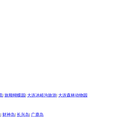
流
|
旅顺蝴蝶园
|
大连冰峪沟旅游
|
大连森林动物园
岛
|
财神岛
|
长兴岛
|
广鹿岛