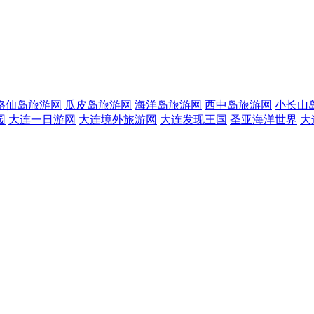
格仙岛旅游网
瓜皮岛旅游网
海洋岛旅游网
西中岛旅游网
小长山
园
大连一日游网
大连境外旅游网
大连发现王国
圣亚海洋世界
大