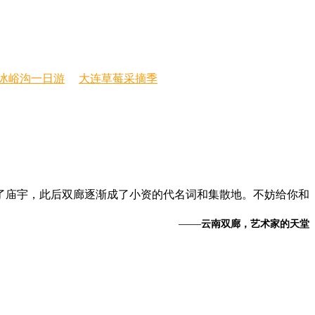
冰峪沟一日游
大连草莓采摘季
了庙宇，此后双廊逐渐成了小资的代名词和集散地。不妨给你和
——
云南双廊，艺术家的天堂