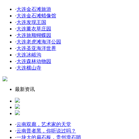
·
大连金石滩旅游
·
大连金石滩蜡像馆
·
大连发现王国
·
大连薰衣草庄园
·
大连旅顺蝴蝶园
·
大连老虎滩海洋公园
·
大连圣亚海洋世界
·
大连冰峪沟
·
大连森林动物园
·
大连横山寺
最新资讯
·
云南双廊，艺术家的天堂
·
云南普者黑，你听说过吗？
·
一块大的扁石板，贵州滑石哨