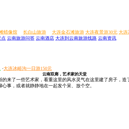
滩蜡像馆
长白山旅游
大连金石滩旅游
大连夜景游30元
大连
景点
云南旅游问答
云南酒店
大连到云南旅游线路
云南资讯
人
·
大连冰峪沟一日游150元
云南双廊，艺术家的天堂
的来了一些艺术家，看重这里的风水灵气在这里建了房子，造
聊心事，或者就静静地在一起发个呆、放个空。