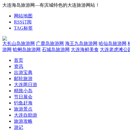
大连海岛旅游网—有滨城特色的大连旅游网站！
网站地图
RSS订阅
TAG标签
大长山岛旅游网
广鹿岛旅游网
海王九岛旅游网
哈仙岛旅游网
游网
蛤蜊岛旅游网
石城岛旅游网
大连海鲜美食
大连老虎滩公
首页
资讯
出游宝典
邮轮旅游
大连两日游
精致小岛
节日展会
钓鱼赶海
旅游景点
大连自助游
旅游攻略
游记