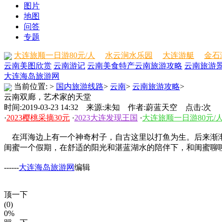
图片
地图
问答
专题
大连旅顺一日游80元/人
水云涧水乐园
大连游艇
金石
云南美图欣赏
云南游记
云南美食特产
云南旅游攻略
云南旅游
大连海岛旅游网
当前位置:
>
国内旅游线路
>
云南
>
云南旅游攻略
>
云南双廊，艺术家的天堂
时间:2019-03-23 14:32 来源:未知 作者:蔚蓝天空 点击:
次
·
2023樱桃采摘30元
·
2023大连发现王国
·
大连旅顺一日游80元/
在洱海边上有一个神奇村子，自古这里以打鱼为生。后来渐渐
闺蜜一个假期，在舒适的阳光和湛蓝湖水的陪伴下，和闺蜜聊
------
大连海岛旅游网
编辑
顶一下
(0)
0%