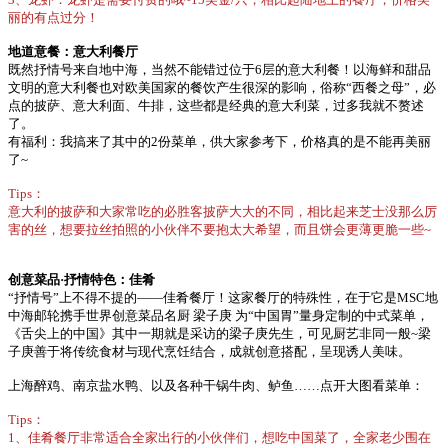
丽的有点过分！
地道意餐：意大利餐厅
既然抒情号来自地中海，当然不能错过位于6层的意大利餐！以海鲜和甜品
文明的意大利餐也对欧美国家的餐饮产生很深的影响，俗称“西餐之母”，必
点的披萨、意大利面、牛排，这些都是经典的意大利菜，过多我就不赘述
了。
有福利：我搞来了其中的2份菜单，供大家参考下，价格真的是不能再美丽
了~
Tips：
意大利的披萨和大家常吃的必胜客披萨大大的不同，相比起来芝士没那么厉
害的丝，想要拉丝拍照的小伙伴不要抱太大希望，而且饼会更薄更脆一些~
创意菜品·抒情特色：佳肴
“抒情号”上不得不提的——佳肴餐厅！这家餐厅的特殊性，在于它是MSC地
中海邮轮携手世界创意菜品名厨 梁子庚 为“中国胃”量身定制的中式菜单，
《舌尖上的中国》其中一期就是采访的梁子庚先生，可见厨艺非同一般~梁
子庚善于将传统食材与现代烹饪结合，成就创意搭配，呈现诱人美味。
上海醉鸡、南京盐水鸭、以及各种干锅牛肉、鲈鱼……点开大图看菜单：
Tips：
1、佳肴餐厅非常适合全家出行的小伙伴们，想吃中国菜了，全家老少围在