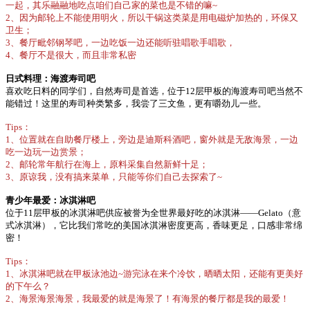
一起，其乐融融地吃点咱们自己家的菜也是不错的嘛~
2、因为邮轮上不能使用明火，所以干锅这类菜是用电磁炉加热的，环保又
卫生；
3、餐厅毗邻钢琴吧，一边吃饭一边还能听驻唱歌手唱歌，
4、餐厅不是很大，而且非常私密
日式料理：海渡寿司吧
喜欢吃日料的同学们，自然寿司是首选，位于12层甲板的海渡寿司吧当然不
能错过！这里的寿司种类繁多，我尝了三文鱼，更有嚼劲儿一些。
Tips：
1、位置就在自助餐厅楼上，旁边是迪斯科酒吧，窗外就是无敌海景，一边
吃一边玩一边赏景；
2、邮轮常年航行在海上，原料采集自然新鲜十足；
3、原谅我，没有搞来菜单，只能等你们自己去探索了~
青少年最爱：冰淇淋吧
位于11层甲板的冰淇淋吧供应被誉为全世界最好吃的冰淇淋——Gelato（意
式冰淇淋），它比我们常吃的美国冰淇淋密度更高，香味更足，口感非常绵
密！
Tips：
1、冰淇淋吧就在甲板泳池边~游完泳在来个冷饮，晒晒太阳，还能有更美好
的下午么？
2、海景海景海景，我最爱的就是海景了！有海景的餐厅都是我的最爱！