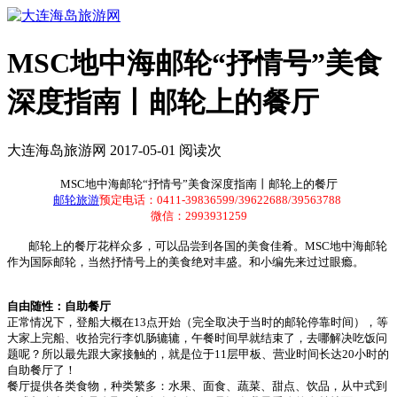
MSC地中海邮轮“抒情号”美食
深度指南丨邮轮上的餐厅
大连海岛旅游网 2017-05-01 阅读
次
MSC地中海邮轮“抒情号”美食深度指南丨邮轮上的餐厅
邮轮旅游
预定电话：0411-39836599/39622688/39563788
微信：2993931259
邮轮上的餐厅花样众多，可以品尝到各国的美食佳肴。MSC地中海邮轮
作为国际邮轮，当然抒情号上的美食绝对丰盛。和小编先来过过眼瘾。
自由随性：自助餐厅
正常情况下，登船大概在13点开始（完全取决于当时的邮轮停靠时间），等
大家上完船、收拾完行李饥肠辘辘，午餐时间早就结束了，去哪解决吃饭问
题呢？所以最先跟大家接触的，就是位于11层甲板、营业时间长达20小时的
自助餐厅了！
餐厅提供各类食物，种类繁多：水果、面食、蔬菜、甜点、饮品，从中式到