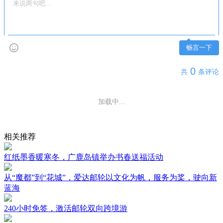
畅言一下
0
共
条评论
加载中...
相关推荐
红纸墨香暖寒冬，广鹿岛镇举办书春送福活动
从“魔都”到“花城”，爱达邮轮以文化为帆，服务为桨，驶向新
蓝海
240小时免签，激活邮轮双向跨境游