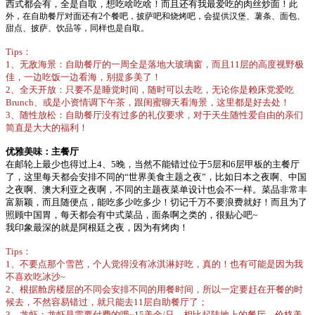
西式都会有，全是自取，想吃啥吃啥！而且还有我最爱吃的肉丝炒面！
此
外，在自助餐厅对面还有2个餐吧，披萨吧和烧烤吧，会提供汉堡、薯条、面包、
甜点、披萨、饮品等，同样也是自取。
Tips：
1、无敌海景：自助餐厅的一周全是落地大玻璃窗，而且11层的高度视野极
佳，一边吃饭一边看海，别提多美了！
2、全天开放：只要不是睡觉时间，随时可以去吃，无论你是赖床党爱吃
Brunch、或是小资情调下午茶，跟闺蜜聊天看海景，这里都是好去处！
3、随性放松：自助餐厅没有过多的礼仪要求，对于天生随性爱自由的亲们
简直是大大的福利！
优雅美味：主餐厅
在邮轮上最少也得过上4、5晚，当然不能错过位于5层和6层甲板的主餐厅
了，这里每天都会安排不同的“世界美食主题之夜”，比如日本之夜啊、中国
之夜啊、澳大利亚之夜啊，不同的主题夜菜单设计也会不一样。菜品非常丰
富新颖，而且随便点，能吃多少吃多少！切记千万不要浪费就好！而且为了
照顾中国胃，每天都会有中式菜品，面条啊之类的，很贴心吧~
我印象最深的就是阿根廷之夜，因为有烤肉！
Tips：
1、不要点那个雪芭，个人觉得没有冰淇淋好吃，真的！也有可能是因为我
不喜欢吃冰沙~
2、根据舱房楼层的不同会安排不同的用餐时间，所以一定要赶在开餐的时
候去，不然容易错过，就只能去11层自助餐厅了；
3、龙虾：龙虾是需要付费的哦~15美金/只，相比起陆地上的餐厅，价格美