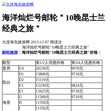
海洋灿烂号邮轮＂10晚昆士兰
经典之旅＂
大连海岛旅游网 2013-11-07 阅读
次
海洋灿烂号邮轮"10晚昆士兰经典之旅"
邮轮旅游
：海洋灿烂号邮轮"10晚昆士兰经典之旅"价格：
船型
第1/2人优惠价格
第3/4人优惠价格
套房
GS
28258元
9978元
D1
15808元
9718元
D2
15119元
阳台
E3
15230元
9824元
E1
13423元
9718元
G
11568元
9718元
海景
H
11356元
I
11356元