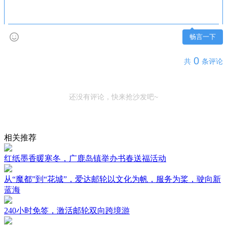
畅言一下
0
共
条评论
还没有评论，快来抢沙发吧~
相关推荐
红纸墨香暖寒冬，广鹿岛镇举办书春送福活动
从“魔都”到“花城”，爱达邮轮以文化为帆，服务为桨，驶向新
蓝海
240小时免签，激活邮轮双向跨境游