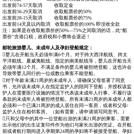
出发前74-57天取消 收取定金
出发前56-29天取消 收取船票价的50%
出发前28-15天取消 收取船票价的75%
出发前14天及以内取消 收取船票价的100% 即没收全款
注：如果是在收取船票价的50%—75%之间取消的话，此“船
票价”含港口税，政府税和小费将会退还！
邮轮旅游婴儿、未成年人及孕妇登船规定：
婴儿在开船当天必须年满6个月。对于跨大西洋航线、跨太
平洋航线、夏威夷航线、指定的南美航线等，婴儿在开船当天
必须年满12个月。不满足条件的婴儿将被拒绝登船，这也许会
导致带婴儿同行的一位或数位乘客不能登船。
对于年龄未满21周岁的未成年人，请确保父母签署了同意
书，允许该未成年人在指定监护人的陪同下登船，并授权该监
护人在需要医疗设施的情况下代表该未成年人行事。不履行该
条款的未成年人将被拒绝登船。所有未满21周岁的未成年人都
必须和一个已满21周岁的成人居住在同一客房，或者和父母/
监护人住在相邻客房。（如有需要，请申请填写同意书。）
只和父母中的其中一位登船出游的未满21周岁的乘客，需要
出示他们的出生证复印件作为他们与家长出游的凭证。在开航
前或者航行期间进入孕期第24周的孕妇将不被接受登船。孕妇