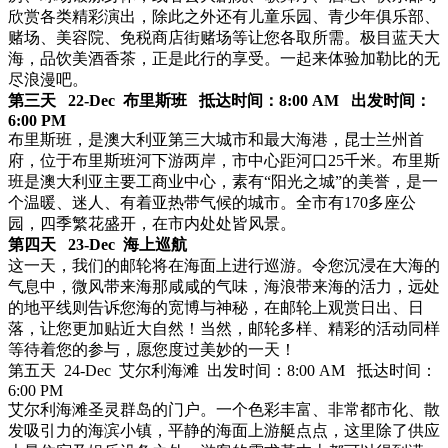
欣赏各类精彩演出，除此之外还有儿童乐园、青少年俱乐部、
赌场、美容院、免税商店街赌场等让您各取所需。极目蓝天大
海，品饮美酒香茶，正是此行的享受。一起来体验加勒比的无
尽浪漫吧。
第三天 22-Dec 布里斯班 抵达时间：8:00 AM 出发时间：
6:00 PM
布里斯班，是澳大利亚第三大城市和最大海港，昆士兰州首
府，位于布里斯班河下游两岸，市中心距河口25千米。布里斯
班是澳大利亚主要工商业中心，素有“阳光之城”的美誉，是一
个温暖、迷人、有着亚热带气候的城市。全市有170多座公
园，四季繁花盛开，在市内处处皆风景。
第四天 23-Dec 海上巡航
这一天，我们的邮轮将在海面上进行巡游。令您沉浸在大海的
气息中，微风带来海那咸咸的气味，海浪带来海的活力，远处
的地平线则告诉您海的宽博与神秘，在邮轮上观赏日出、日
落，让您更加贴近大自然！当然，邮轮多样、精彩的活动同样
等待着您的参与，愿您度过美妙的一天！
第五天 24-Dec 艾尔利海滩 出发时间：8:00 AM 抵达时间：
6:00 PM
艾尔利海滩圣灵群岛的门户。一个色彩丰富、非常都市化、散
发吸引力的海滨小镇，平静的海面上游艇点点，这里除了供应