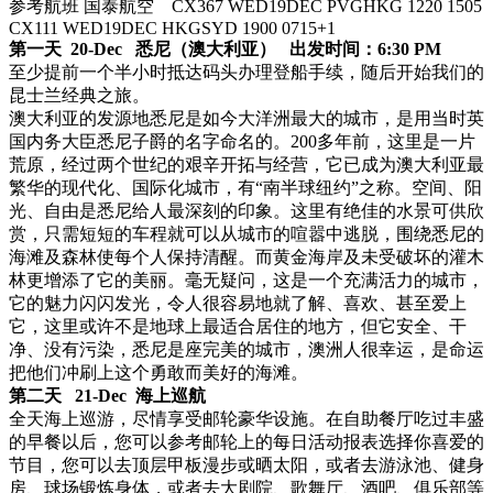
参考航班 国泰航空 CX367 WED19DEC PVGHKG 1220 1505
CX111 WED19DEC HKGSYD 1900 0715+1
第一天 20-Dec 悉尼（澳大利亚） 出发时间：6:30 PM
至少提前一个半小时抵达码头办理登船手续，随后开始我们的
昆士兰经典之旅。
澳大利亚的发源地悉尼是如今大洋洲最大的城市，是用当时英
国内务大臣悉尼子爵的名字命名的。200多年前，这里是一片
荒原，经过两个世纪的艰辛开拓与经营，它已成为澳大利亚最
繁华的现代化、国际化城市，有“南半球纽约”之称。空间、阳
光、自由是悉尼给人最深刻的印象。这里有绝佳的水景可供欣
赏，只需短短的车程就可以从城市的喧嚣中逃脱，围绕悉尼的
海滩及森林使每个人保持清醒。而黄金海岸及未受破坏的灌木
林更增添了它的美丽。毫无疑问，这是一个充满活力的城市，
它的魅力闪闪发光，令人很容易地就了解、喜欢、甚至爱上
它，这里或许不是地球上最适合居住的地方，但它安全、干
净、没有污染，悉尼是座完美的城市，澳洲人很幸运，是命运
把他们冲刷上这个勇敢而美好的海滩。
第二天 21-Dec 海上巡航
全天海上巡游，尽情享受邮轮豪华设施。在自助餐厅吃过丰盛
的早餐以后，您可以参考邮轮上的每日活动报表选择你喜爱的
节目，您可以去顶层甲板漫步或晒太阳，或者去游泳池、健身
房、球场锻炼身体，或者去大剧院、歌舞厅、酒吧、俱乐部等