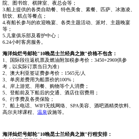
院、图书馆、棋牌室、夜总会等；
3.船上提供的各类自助餐、特色美食、素餐、匹萨、冰激凌、
软饮、糕点等餐点；
4.有船长参与的欢迎晚宴、各类主题活动、派对、主题晚宴
等；
5.儿童俱乐部及看护中心；
6.24小时客房服务。
海洋灿烂号邮轮"10晚昆士兰经典之旅"价格不包含：
1、国际段往返机票及燃油附加税参考价：3450+2969供参
考，以实际订票当日为准）
2、澳大利亚签证费参考价：1565元/人
3、单房差费用为船票价的100%；
4、岸上游览、用餐、购物等个人消费；
5、登船前及下船后的交通、酒店住宿费用；
6、行李费及各类保险；
7、船上电话、WIFI无线网络、SPA美容、酒吧酒精类饮料、
高尔夫球课程、
温泉
设施等。
海洋灿烂号邮轮"10晚昆士兰经典之旅"行程安排：