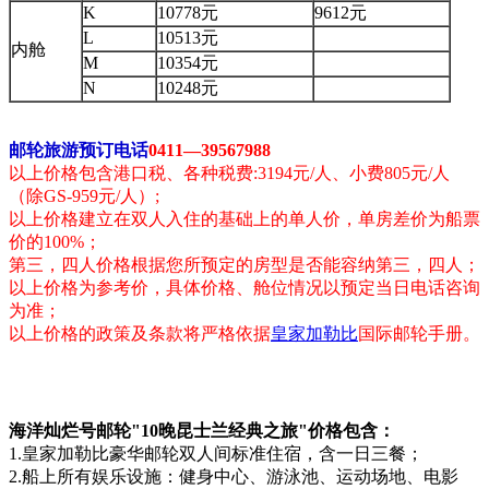
K
10778元
9612元
L
10513元
内舱
M
10354元
N
10248元
邮轮旅游预订电话
0411—39567988
以上价格包含港口税、各种税费:3194元/人、小费805元/人
（除GS-959元/人）;
以上价格建立在双人入住的基础上的单人价，单房差价为船票
价的100%；
第三，四人价格根据您所预定的房型是否能容纳第三，四人；
以上价格为参考价，具体价格、舱位情况以预定当日电话咨询
为准；
以上价格的政策及条款将严格依据
皇家加勒比
国际邮轮手册。
海洋灿烂号邮轮"10晚昆士兰经典之旅"价格包含：
1.皇家加勒比豪华邮轮双人间标准住宿，含一日三餐；
2.船上所有娱乐设施：健身中心、游泳池、运动场地、电影