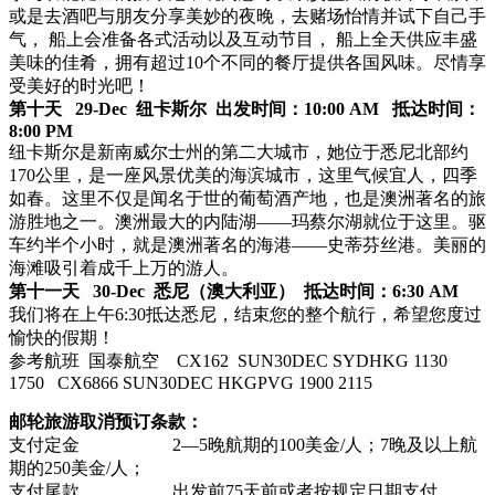
或是去酒吧与朋友分享美妙的夜晚，去赌场怡情并试下自己手
气， 船上会准备各式活动以及互动节目， 船上全天供应丰盛
美味的佳肴，拥有超过10个不同的餐厅提供各国风味。尽情享
受美好的时光吧！
第十天 29-Dec 纽卡斯尔 出发时间：10:00 AM 抵达时间：
8:00 PM
纽卡斯尔是新南威尔士州的第二大城市，她位于悉尼北部约
170公里，是一座风景优美的海滨城市，这里气候宜人，四季
如春。这里不仅是闻名于世的葡萄酒产地，也是澳洲著名的旅
游胜地之一。澳洲最大的内陆湖——玛蔡尔湖就位于这里。驱
车约半个小时，就是澳洲著名的海港——史蒂芬丝港。美丽的
海滩吸引着成千上万的游人。
第十一天 30-Dec 悉尼（澳大利亚） 抵达时间：6:30 AM
我们将在上午6:30抵达悉尼，结束您的整个航行，希望您度过
愉快的假期！
参考航班 国泰航空 CX162 SUN30DEC SYDHKG 1130
1750 CX6866 SUN30DEC HKGPVG 1900 2115
邮轮旅游取消预订条款：
支付定金 2—5晚航期的100美金/人；7晚及以上航
期的250美金/人；
支付尾款 出发前75天前或者按规定日期支付