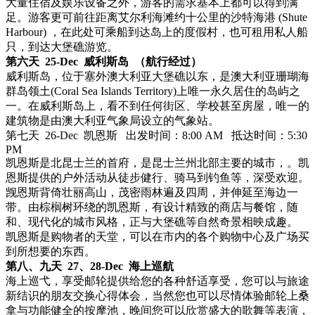
大量住宿及娱乐设备之外，游客的需求基本上都可以得到满
足。游客更可前往距离艾尔利海滩约十公里的沙特海港 (Shute
Harbour) ，在此处可乘船到达岛上的度假村，也可租用私人船
只，到达大堡礁游览。
第六天 25-Dec 威利斯岛 （航行经过）
威利斯岛，位于塞外澳大利亚大堡礁以东，是澳大利亚珊瑚海
群岛领土(Coral Sea Islands Territory)上唯一永久居住的岛屿之
一。在威利斯岛上，看不到任何街区、学校甚至房屋，唯一的
建筑物是由澳大利亚气象局设立的气象站。
第七天 26-Dec 凯恩斯 出发时间：8:00 AM 抵达时间：5:30
PM
凯恩斯是北昆士兰的首府，是昆士兰州北部主要的城市，。凯
恩斯提供的户外活动从徒步健行、骑马到钓鱼等，深受欢迎。
觊恩斯背倚壮丽高山，茂密雨林遍及四周，并伸延至海边一
带。由棕榈树环绕的凯恩斯，有设计精致的商店与餐馆，随
和、现代化的城市风格，正与大堡礁等自然奇景相映成趣。
凯恩斯是购物者的天堂，可以在市内的各个购物中心及广场买
到所想要的东西。
第八、九天 27、28-Dec 海上巡航
海上巡弋，享受邮轮提供给您的各种舒适享受，您可以与旅途
新结识的朋友交换心得体会，当然您也可以尽情体验邮轮上桑
拿与功能健全的按摩池，晚间您可以欣赏盛大的歌舞等表演，