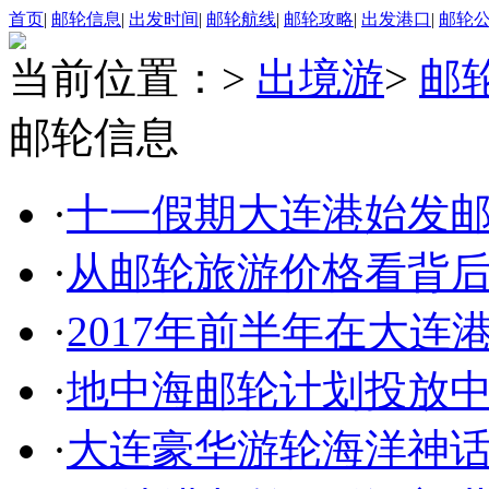
首页
|
邮轮信息
|
出发时间
|
邮轮航线
|
邮轮攻略
|
出发港口
|
邮轮
当前位置：
>
出境游
>
邮
邮轮信息
·
十一假期大连港始发
·
从邮轮旅游价格看背
·
2017年前半年在大连
·
地中海邮轮计划投放中
·
大连豪华游轮海洋神话