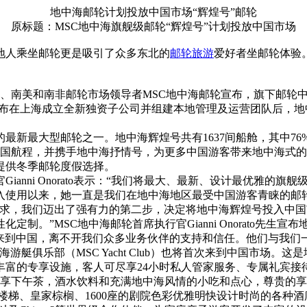
地中海邮轮计划投放中国市场“辉煌号”邮轮
原标题：MSC地中海旗舰级邮轮“辉煌号”计划投放中国市场
地人乘坐邮轮更是吸引了众多东北的
邮轮旅游
爱好者坐邮轮体验
洲、南美和南非邮轮市场领导者MSC地中海邮轮宣布，旗下邮轮
是继早前宣布在上海成立全新独资子公司并组建本地管理及运营团队后
新最大型邮轮之一。地中海辉煌号共有1637间船舱，其中76%
国航程，并携手地中海抒情号，为更多中国游客带来地中海式的优
提供冬季邮轮度假选择。
nni Onorato表示：“我们将最大、最新、设计最优雅的
以来，她一直是我们在地中海地区最受中国游客青睐的邮轮。”MSC
求，我们迈出了强有力的第二步，决定将地中海辉煌号投入中国市
。”MSC地中海邮轮首席执行官Gianni Onorato先生宣布
到中国，离不开我们众多业务伙伴的支持和信任。他们与我们
艇俱乐部（MSC Yacht Club）也将首次来到中国市场。
丰富的专享设施，客人可尽享24小时私人管家服务、专属礼宾接
用专享下午茶，酒水饮料和充满地中海风情的小吃和点心，尊贵的
、皇家棕榈、1600座的剧院色彩优雅明快设计时尚的各种酒