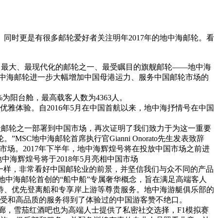
。同时更是有很多邮轮爱好者关注明年2017年的地中海邮轮。看
中最大、最现代化的邮轮之一、最受瞩目的旗舰邮轮——地中海
，地中海邮轮进一步大幅增加中国母港运力、服务中国邮轮市场的
为阳台舱，最高载客人数为4363人。
雅体验。自2016年5月在中国首航以来，地中海抒情号在中国
旗舰级邮轮之一部署到中国市场，再次证明了我们致力于为这一重要
地中海邮轮首席执行官Gianni Onorato先生发表致辞
场。2017年下半年，地中海辉煌号将在投放中国市场之前进
地中海辉煌号将于2018年5月亮相中国市场
一样，非常看好中国邮轮业的前景，并坚信我们与众不同的产品
这是地中海邮轮首创的“船中船”专属奢华概念，旨在满足高端客人
待、优先登离船和专享岸上游等尊贵服务。地中海游艇俱乐部的
享受和高品质的服务得到了体验过的中国游客赞不绝口。
廊，雪茄红酒吧也为高端人士提供了私密社交选择，F1模拟赛