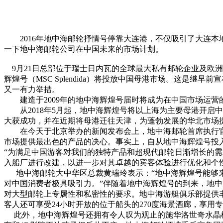
2016年地中海邮轮抒情号停靠大连港，不仅吸引了大连本
一下地中海邮轮公司在中国未来的市场计划。
9月21日总部位于瑞士日内瓦的全球最大私有邮轮企业及欧
辉煌号（MSC Splendida）将投放中国母港市场。这
又一有力举措。
建造于2009年的地中海辉煌号届时将成为在中国市场运营的最
从2018年5月起，地中海辉煌号将以上海为主要母港开启中
大获成功，并在近期将母港迁往天津，为蓬勃发展的华北市场
在今天于北京举办的新闻发布会上，地中海邮轮首席执行官Gia
市场提供最出色的产品的决心。事实上，自从地中海辉煌号投入使用
“为满足中国游客对我们的独特产品和超现代邮轮日渐增长的需
入船厂进行改建，以进一步对其卓越的宾客体验进行优化和个性化定制
地中海邮轮大中华区总裁黄瑞玲表示：“地中海辉煌号能够来
对中国消费者极具吸引力。”伴随着地中海辉煌号的到来，地中海游
对大型邮轮上专属性和私密性的要求。地中海游艇俱乐部提供
客人还可享受24小时开放的位于船头的270度海景酒廊，享
此外，地中海辉煌号还拥有令人叹为观止的施华洛世奇水晶楼梯