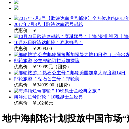
2017年7月3号【歌诗达幸运号邮轮
优惠价：
￥
10月23日歌诗达邮轮＂赛琳娜号＂
优惠价：
￥2999.00
邮轮旅游,公主邮轮阿拉斯加探险
优惠价：
￥19999元（团费）
邮轮旅游,＂钻石公主号＂邮轮美
优惠价：
￥34999.00（团费）
海洋灿烂号邮轮＂10晚昆士兰经典
优惠价：
￥10248元
地中海邮轮计划投放中国市场“