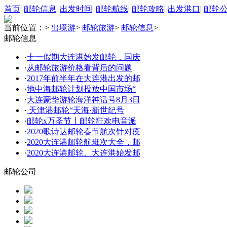
首页
|
邮轮信息
|
出发时间
|
邮轮航线
|
邮轮攻略
|
出发港口
|
邮轮
当前位置：
>
出境游
>
邮轮旅游
>
邮轮信息
>
邮轮信息
·
十一假期大连港始发邮轮，国庆
·
从邮轮旅游价格看背后的问题
·
2017年前半年在大连港出发的邮
·
地中海邮轮计划投放中国市场“
·
大连豪华游轮海洋神话号8月3日
·
天津港邮轮“天海·新世纪号
·
邮轮x万圣节丨邮轮狂欢电音派
·
2020歌诗达邮轮春节航次针对疫
·
2020大连港邮轮航班次大全，邮
·
2020大连港邮轮、大连港始发邮
邮轮公司