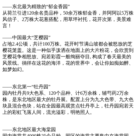
——东北最为精致的“郁金香园”
从荷兰引进120余名贵品种，50余万株郁金香，并阿阿以5万株
风信子、2万株大花葱搭配，用草坪衬托，花开次第，美景难
言！
——中国最大“芝樱园”
占地2.4公顷，共计100万株。花开时节满山坡都会被怒放的芝
樱花笼盖。这是一种似乎泼洒在地面上的大片粉花，会欣赏到
芝樱花争相怒放、宛若彩霞一般绚丽夺目, 构成了春天最美的
风景线。徜徉在这花的海洋，花的世界中，会让你如痴如醉、
如梦如幻。
——东北第一“牡丹园”
园内牡丹共9大色系、120个品种、计6万余株，辅芍药2万余
株，是东北地区最大的牡丹展。配置上分为九大色带、九大色
块及混合色块，站在全园最高观赏点牡丹亭上，牡丹园宛若天
上的彩虹飞落人间，流光溢彩，明艳照人。
——东北地区最大海棠园
园内海棠共4000株25个品种，园区的海棠主要集中在海棠园，