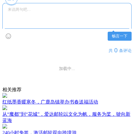
畅言一下
0
共
条评论
还没有评论，快来抢沙发吧~
相关推荐
红纸墨香暖寒冬，广鹿岛镇举办书春送福活动
从“魔都”到“花城”，爱达邮轮以文化为帆，服务为桨，驶向新
蓝海