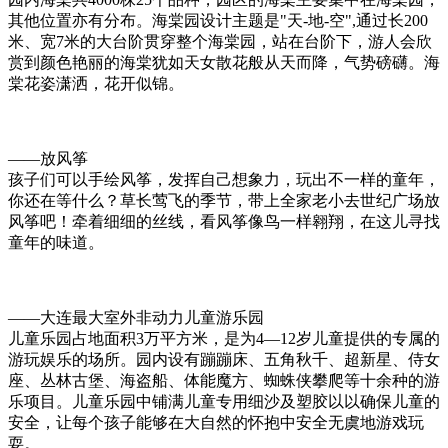
其他位置亦有分布。海棠园设计主题是"天-地-空",通过长200
米、宽7米的大台阶贯穿整个海棠园，站在台阶下，游人会欣
赏到颜色艳丽的海棠犹如天女散花般从天而降，气势磅礴。海
棠花姿潇洒，花开似锦。
——放风筝
孩子们可以手绘风筝，发挥自己想象力，玩出不一样的童年，
你还在等什么？草长莺飞的季节，带上全家老小去世纪广场放
风筝吧！牵着细细的丝线，看风筝像鸟一样翱翔，在这儿寻找
童年的味道。
——大连最大室外非动力儿童游乐园
儿童乐园占地面积3万平方米，是为4—12岁儿童提供的专属的
游玩娱乐的场所。园内设有蹦蹦床、五角秋千、超新星、侍女
座、丛林古堡、海盗船、体能魔方、蜘蛛侠攀爬等十余种的游
乐项目。儿童乐园中铺满儿童专用细沙及塑胶以以确保儿童的
安全，让每个孩子能够在大自然的怀抱中安全无虞地游戏玩
耍。