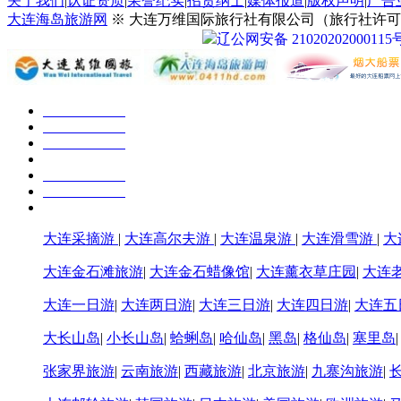
关于我们
|
认证资质
|
荣誉纪实
|
招贤纳士
|
媒体报道
|
版权声明
|
广告
大连海岛旅游网
※ 大连万维国际旅行社有限公司（旅行社许可证号：
辽公网安备 21020202000115
大连采摘游
|
大连高尔夫游
|
大连温泉游
|
大连滑雪游
|
大
大连金石滩旅游
|
大连金石蜡像馆
|
大连薰衣草庄园
|
大连
大连一日游
|
大连两日游
|
大连三日游
|
大连四日游
|
大连五
大长山岛
|
小长山岛
|
蛤蜊岛
|
哈仙岛
|
黑岛
|
格仙岛
|
塞里岛
张家界旅游
|
云南旅游
|
西藏旅游
|
北京旅游
|
九寨沟旅游
|