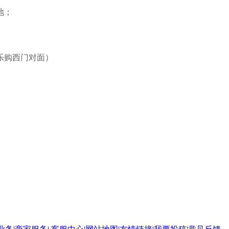
地；
乐购西门对面）