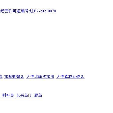
可证编号:辽B2-20210070
流
|
旅顺蝴蝶园
|
大连冰峪沟旅游
|
大连森林动物园
岛
|
财神岛
|
长兴岛
|
广鹿岛