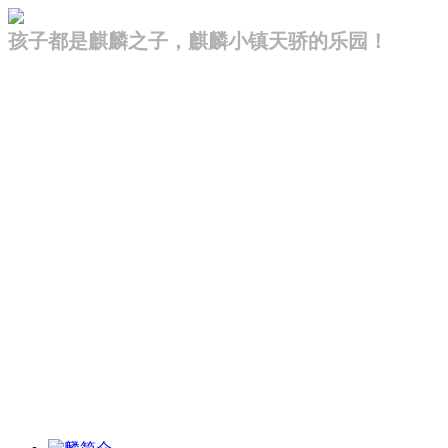
孩子都是麒麟之子，麒麟小镇天骄的乐园！