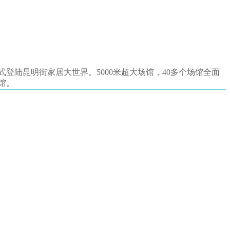
预订电话：0411-39845199/39622688
登陆昆明街家居大世界。5000米超大场馆，40多个场馆全面
馆。