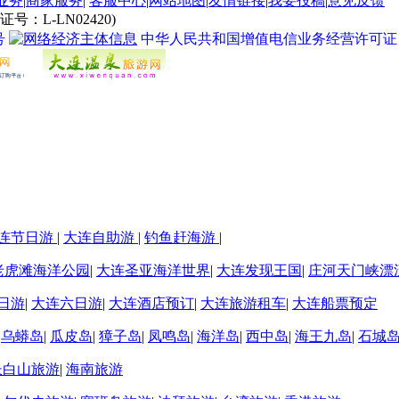
业务
|
商家服务
|
客服中心
|
网站地图
|
友情链接
|
我要投稿
|
意见反馈
L-LN02420)
号
中华人民共和国增值电信业务经营许可证 经营许
连节日游
|
大连自助游
|
钓鱼赶海游
|
老虎滩海洋公园
|
大连圣亚海洋世界
|
大连发现王国
|
庄河天门峡漂
日游
|
大连六日游
|
大连酒店预订
|
大连旅游租车
|
大连船票预定
|
乌蟒岛
|
瓜皮岛
|
獐子岛
|
凤鸣岛
|
海洋岛
|
西中岛
|
海王九岛
|
石城
长白山旅游
|
海南旅游