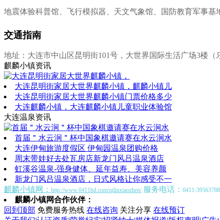
地震体验科普馆、飞行模拟器、天文气象馆、国防教育军事基
交通指南
地址：大连市中山区昆明街101号，大世界国际生活广场3楼（
麒麟小镇资讯
大连昆明街家居大世界麒麟小镇，麒麟小镇儿
大连昆明街家居大世界麒麟小镇门票价格多少
大连麒麟小镇，大连麒麟小镇儿童职业体验馆
大连温泉资讯
首届＂水云涧＂杯中国象棋邀请赛在水云涧水
大连伊甸旅游度假区 伊甸园温泉团购价格
周末带娃好去处瓦房店新龙门风吕温泉酒店
虹溪谷温泉-强身健体、延年益寿、美容养颜
新龙门风吕温泉酒店，日式风格让你感受不一
麒麟小镇网：
服务电话：
http://www.0411hd.com/qilinxiaozhen/
0411-39563788
麒麟小镇网合作伙伴：
回到顶部
免费服务热线
在线咨询
关注分享
在线预订