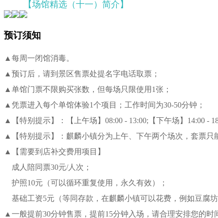
【场馆精选（十一）简介】
预订须知
▲每周一闭馆消毒。
▲预订后，请到景区售票处提名字电话取票；
▲单馆门票不限购买张数，但每场只限使用1张；
▲凭票进入每个单馆体验1个项目；工作时间为30-50分钟；
▲【特别提示】：【上午场】08:00 - 13:00;【下午场】14:00 - 18
▲【特别提示】：麒麟小镇分为上午、下午两个场次，套票只
▲【需要到店补交费用项目】
成人陪同票30元/人次；
护照10元（可以循环重复使用，永久有效）；
基础工资5元（等同存款，在麒麟小镇可以花费，例如豆腐坊
▲一般提前30分钟售票，提前15分钟入场，请合理安排您的时