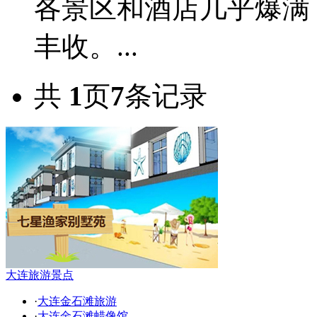
各景区和酒店几乎爆满
丰收。...
共
1
页
7
条记录
大连旅游景点
·
大连金石滩旅游
·
大连金石滩蜡像馆