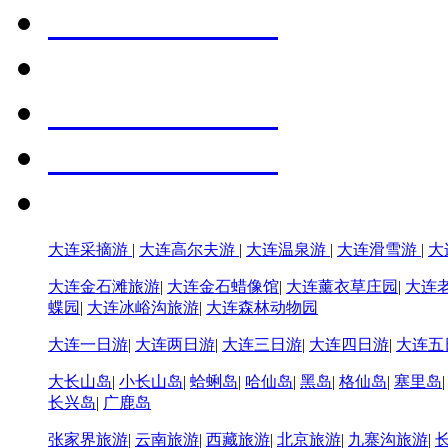
大连采摘游
|
大连高尔夫游
|
大连温泉游
|
大连滑雪游
|
大
大连金石滩旅游
|
大连金石蜡像馆
|
大连薰衣草庄园
|
大连
蝶园
|
大连冰峪沟旅游
|
大连森林动物园
大连一日游
|
大连两日游
|
大连三日游
|
大连四日游
|
大连五
大长山岛
|
小长山岛
|
蛤蜊岛
|
哈仙岛
|
黑岛
|
格仙岛
|
塞里岛
长兴岛
|
广鹿岛
张家界旅游
|
云南旅游
|
西藏旅游
|
北京旅游
|
九寨沟旅游
|