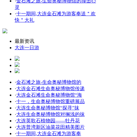
·
金石滩之旅-生命奥秘博物馆的撞击心
灵
·
十一期间,大连金石滩为游客奉送＂欢
快＂大礼
最新资讯
大连一日游
·
金石滩之旅-生命奥秘博物馆的
·
大连金石滩生命奥秘博物馆传递
·
大连金石滩生命奥秘博物馆“海
·
十一，生命奥秘博物馆重磅展品
·
大连生命奥秘博物馆“探寻”抹
·
大连生命奥秘博物馆对搁浅的抹
·
大连英歌石植物园——牡丹花
·
大连普湾新区油菜花田精美图片
·
十一期间,大连金石滩为游客奉