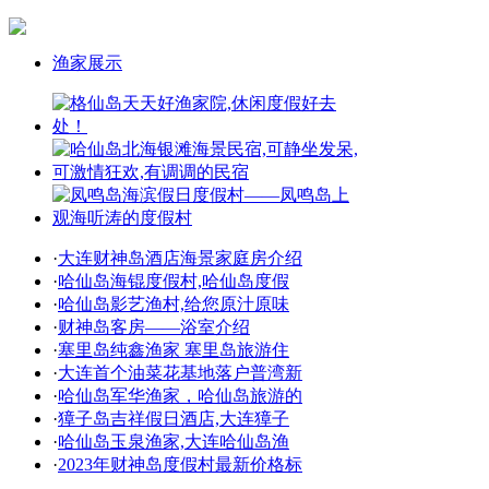
渔家展示
·
大连财神岛酒店海景家庭房介绍
·
哈仙岛海锟度假村,哈仙岛度假
·
哈仙岛影艺渔村,给您原汁原味
·
财神岛客房——浴室介绍
·
塞里岛纯鑫渔家 塞里岛旅游住
·
大连首个油菜花基地落户普湾新
·
哈仙岛军华渔家，哈仙岛旅游的
·
獐子岛吉祥假日酒店,大连獐子
·
哈仙岛玉泉渔家,大连哈仙岛渔
·
2023年财神岛度假村最新价格标