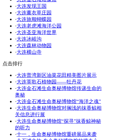
·
大连发现王国
·
大连薰衣草庄园
·
大连旅顺蝴蝶园
·
大连老虎滩海洋公园
·
大连圣亚海洋世界
·
大连冰峪沟
·
大连森林动物园
·
大连横山寺
点击排行
·
大连普湾新区油菜花田精美图片展示
·
大连英歌石植物园——牡丹花
·
大连金石滩生命奥秘博物馆传递生命的
奥秘
·
大连金石滩生命奥秘博物馆“海洋之魂”
·
大连生命奥秘博物馆对搁浅的抹香鲸相
关信息进行展
·
大连生命奥秘博物馆“探寻”抹香鲸神秘
的听力
·
十一，生命奥秘博物馆重磅展品来袭