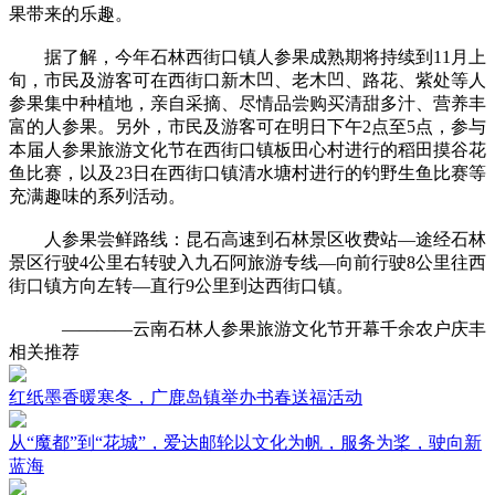
果带来的乐趣。
据了解，今年石林西街口镇人参果成熟期将持续到11月上
旬，市民及游客可在西街口新木凹、老木凹、路花、紫处等人
参果集中种植地，亲自采摘、尽情品尝购买清甜多汁、营养丰
富的人参果。另外，市民及游客可在明日下午2点至5点，参与
本届人参果旅游文化节在西街口镇板田心村进行的稻田摸谷花
鱼比赛，以及23日在西街口镇清水塘村进行的钓野生鱼比赛等
充满趣味的系列活动。
人参果尝鲜路线：昆石高速到石林景区收费站—途经石林
景区行驶4公里右转驶入九石阿旅游专线—向前行驶8公里往西
街口镇方向左转—直行9公里到达西街口镇。
————
云南石林人参果旅游文化节开幕千余农户庆丰
相关推荐
红纸墨香暖寒冬，广鹿岛镇举办书春送福活动
从“魔都”到“花城”，爱达邮轮以文化为帆，服务为桨，驶向新
蓝海