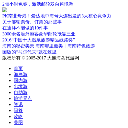
240小时免签，激活邮轮双向跨境游
PK南北母港！爱达地中海号大连出发的3大核心竞争力
关于邮轮票价、订票的那些事
在迪拜不能做的10件事
3000余名境外游客豪华邮轮抵靠三亚
2016“中国十大温泉旅游精品线路奖”
海南的秘密美景 海南哪里最美丨海南特色旅游
国版的“马尔代夫“就在这里
版权所有 © 2005-2017 大连海岛旅游网
首页
海岛游
国内游
出境游
自助游
旅游景点
资讯
问答
攻略
美图