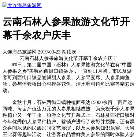
云南石林人参果旅游文化节开
幕千余农户庆丰
大连海岛旅游网 2019-03-23 阅读
次
云南石林人参果旅游文化节开幕千余农户庆丰
昨日，第二届中国（石林）人参果旅游文化节在有“中国
人参果之乡”美称的西街口镇举办，一直到11月初，市民及游
客可到西街口镇品尝鲜甜人参果、人参果宴席、人参果鲫鱼
汤，参与体验板田心村摸谷花鱼、清水塘村钓鱼比赛等精彩活
动。
金秋十月，石林西街口镇种植面积达15000余亩，亩产达
两吨、每亩产值达万元的人参果相继成熟，为庆祝千余人参果
种植户又一年丰收，旅游文化节开幕式上，石林及西街口镇对
今年优秀的人参果种植户、营销户进行了表彰并授牌，还有群
众喜闻乐见的民族民间文艺展演，以及人参果知识竞赛、大胃
王比赛等趣味活动，让游客在品尝鲜美人参果的同时体验人参