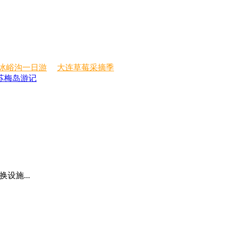
冰峪沟一日游
大连草莓采摘季
苏梅岛游记
设施...