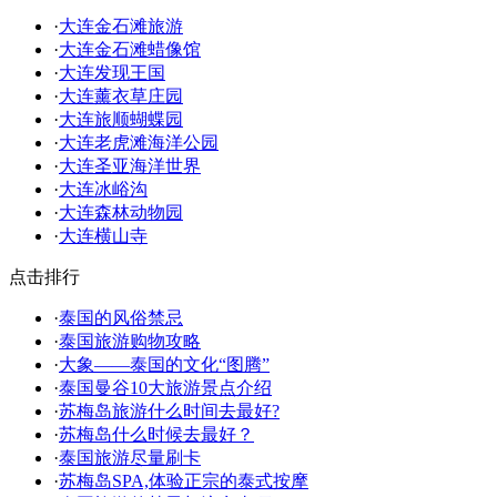
·
大连金石滩旅游
·
大连金石滩蜡像馆
·
大连发现王国
·
大连薰衣草庄园
·
大连旅顺蝴蝶园
·
大连老虎滩海洋公园
·
大连圣亚海洋世界
·
大连冰峪沟
·
大连森林动物园
·
大连横山寺
点击排行
·
泰国的风俗禁忌
·
泰国旅游购物攻略
·
大象——泰国的文化“图腾”
·
泰国曼谷10大旅游景点介绍
·
苏梅岛旅游什么时间去最好?
·
苏梅岛什么时候去最好？
·
泰国旅游尽量刷卡
·
苏梅岛SPA,体验正宗的泰式按摩