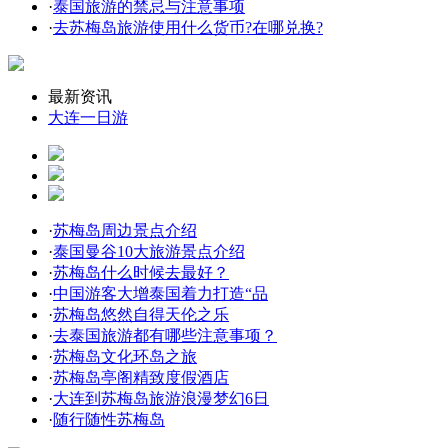
·
泰国旅游的禁忌与注意事项
·
去苏梅岛旅游使用什么货币?在哪兑换?
最新资讯
大连一日游
·
苏梅岛周边景点介绍
·
泰国曼谷10大旅游景点介绍
·
苏梅岛什么时候去最好？
·
中国游客大增泰国着力打造“品
·
苏梅岛悠然自得天伦之乐
·
去泰国旅游都有哪些注意事项？
·
苏梅岛文化环岛之旅
·
苏梅岛亭阁精致度假酒店
·
大连到苏梅岛旅游浪漫梦幻6日
·
随行随性苏梅岛