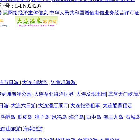
L-LN02420)
号
中华人民共和国增值电信业务经营许可证 经营许
连节日游
|
大连自助游
|
钓鱼赶海游
|
老虎滩海洋公园
|
大连圣亚海洋世界
|
大连发现王国
|
庄河天门峡漂
日游
|
大连六日游
|
大连酒店预订
|
大连旅游租车
|
大连船票预定
|
乌蟒岛
|
瓜皮岛
|
獐子岛
|
凤鸣岛
|
海洋岛
|
西中岛
|
海王九岛
|
石城
长白山旅游
|
海南旅游