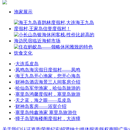
渔家展示
·
大连瓜皮岛
·
凤鸣岛海滨假日度假村——凤鸣
·
海王九岛开心渔家，您开心海岛
·
财神岛酒店海景三人间客房介绍
·
哈仙岛军华渔家，哈仙岛旅游的
·
塞里岛鸿馨度假村，塞里岛旅游
·
天之蓝，海之眼——瓜皮岛
·
财神岛客房——浴室介绍
·
塞里岛纯鑫渔家 塞里岛旅游住
·
獐子岛望海楼阁度假村，大连獐
关于我们
|
认证资质
|
荣誉纪实
|
招贤纳士
|
媒体报道
|
版权声明
|
广告