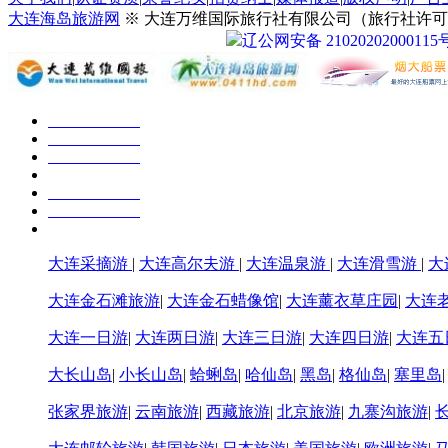
大连海岛旅游网
※ 大连万维国际旅行社有限公司（旅行社许可证号：
辽公网安备 21020202000115
大连采摘游
|
大连高尔夫游
|
大连温泉游
|
大连滑雪游
|
大
大连金石滩旅游
|
大连金石蜡像馆
|
大连薰衣草庄园
|
大连
大连一日游
|
大连两日游
|
大连三日游
|
大连四日游
|
大连五
大长山岛
|
小长山岛
|
蛤蜊岛
|
哈仙岛
|
黑岛
|
格仙岛
|
塞里岛
张家界旅游
|
云南旅游
|
西藏旅游
|
北京旅游
|
九寨沟旅游
|