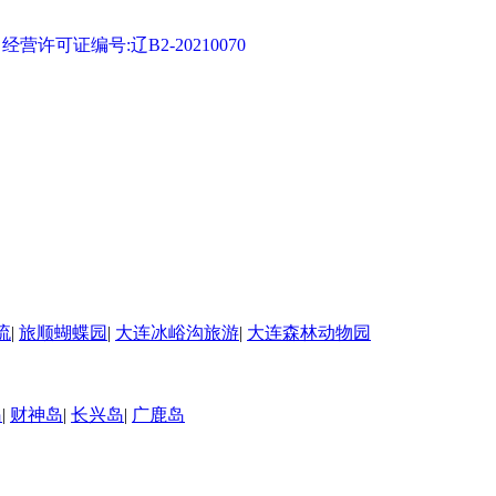
可证编号:辽B2-20210070
流
|
旅顺蝴蝶园
|
大连冰峪沟旅游
|
大连森林动物园
岛
|
财神岛
|
长兴岛
|
广鹿岛