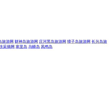
岛旅游网
财神岛旅游网
庄河黑岛旅游网
獐子岛旅游网
长兴岛旅
连采摘网
塞里岛
乌蟒岛
凤鸣岛