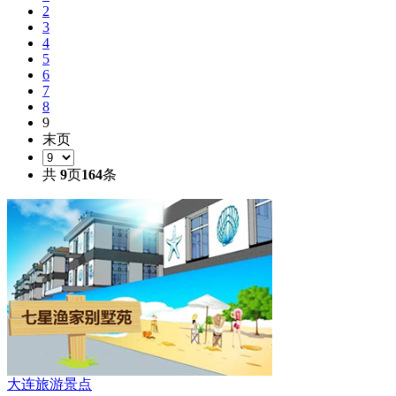
2
3
4
5
6
7
8
9
末页
共
9
页
164
条
大连旅游景点