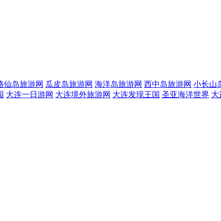
格仙岛旅游网
瓜皮岛旅游网
海洋岛旅游网
西中岛旅游网
小长山
园
大连一日游网
大连境外旅游网
大连发现王国
圣亚海洋世界
大