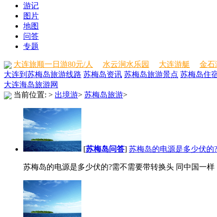
游记
图片
地图
问答
专题
大连旅顺一日游80元/人
水云涧水乐园
大连游艇
金石
大连到苏梅岛旅游线路
苏梅岛资讯
苏梅岛旅游景点
苏梅岛住
大连海岛旅游网
当前位置:
>
出境游
>
苏梅岛旅游
>
[
苏梅岛问答
]
苏梅岛的电源是多少伏的
苏梅岛的电源是多少伏的?需不需要带转换头 同中国一样，