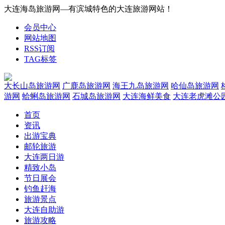
大连海岛旅游网—有滨城特色的大连旅游网站！
会员中心
网站地图
RSS订阅
TAG标签
大长山岛旅游网
广鹿岛旅游网
海王九岛旅游网
哈仙岛旅游网
游网
蛤蜊岛旅游网
石城岛旅游网
大连海鲜美食
大连老虎滩公
首页
资讯
出游宝典
邮轮旅游
大连两日游
精致小岛
节日展会
钓鱼赶海
旅游景点
大连自助游
旅游攻略