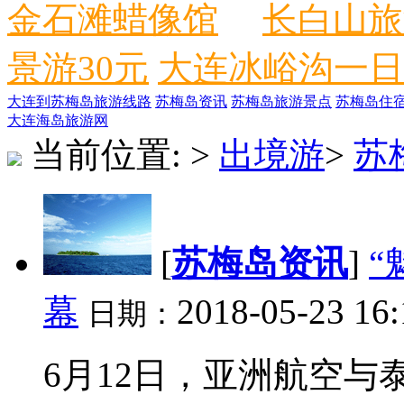
金石滩蜡像馆
长白山旅
景游30元
大连冰峪沟一日
大连到苏梅岛旅游线路
苏梅岛资讯
苏梅岛旅游景点
苏梅岛住
大连海岛旅游网
当前位置:
>
出境游
>
苏
[
苏梅岛资讯
]
“
幕
2018-05-23 16:
日期：
6月12日，亚洲航空与