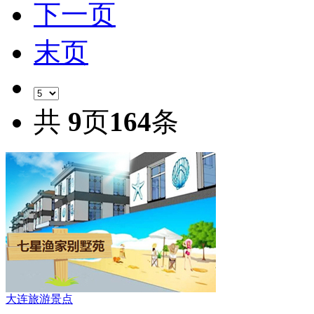
下一页
末页
共
9
页
164
条
大连旅游景点