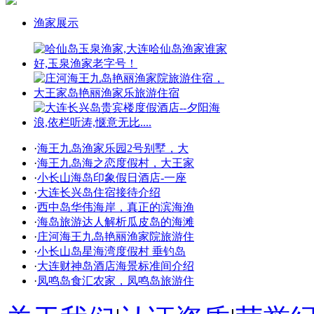
渔家展示
·
海王九岛渔家乐园2号别墅，大
·
海王九岛海之恋度假村，大王家
·
小长山海岛印象假日酒店-一座
·
大连长兴岛住宿接待介绍
·
西中岛华伟海岸，真正的滨海渔
·
海岛旅游达人解析瓜皮岛的海滩
·
庄河海王九岛艳丽渔家院旅游住
·
小长山岛星海湾度假村 垂钓岛
·
大连财神岛酒店海景标准间介绍
·
凤鸣岛食汇农家，凤鸣岛旅游住