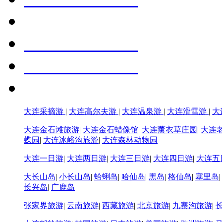
大连采摘游
|
大连高尔夫游
|
大连温泉游
|
大连滑雪游
|
大
大连金石滩旅游
|
大连金石蜡像馆
|
大连薰衣草庄园
|
大连
蝶园
|
大连冰峪沟旅游
|
大连森林动物园
大连一日游
|
大连两日游
|
大连三日游
|
大连四日游
|
大连五
大长山岛
|
小长山岛
|
蛤蜊岛
|
哈仙岛
|
黑岛
|
格仙岛
|
塞里岛
长兴岛
|
广鹿岛
张家界旅游
|
云南旅游
|
西藏旅游
|
北京旅游
|
九寨沟旅游
|