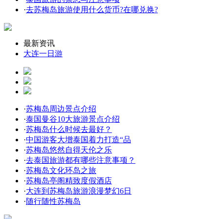
·
去苏梅岛旅游使用什么货币?在哪兑换?
最新资讯
大连一日游
·
苏梅岛周边景点介绍
·
泰国曼谷10大旅游景点介绍
·
苏梅岛什么时候去最好？
·
中国游客大增泰国着力打造“品
·
苏梅岛悠然自得天伦之乐
·
去泰国旅游都有哪些注意事项？
·
苏梅岛文化环岛之旅
·
苏梅岛亭阁精致度假酒店
·
大连到苏梅岛旅游浪漫梦幻6日
·
随行随性苏梅岛