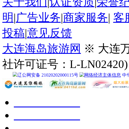
关于我们
|
认证资质
|
荣誉
明
|
广告业务
|
商家服务
|
客
投稿
|
意见反馈
大连海岛旅游网
※ 大连
社许可证号：L-LN02420)
辽公网安备 21020202000115号
中