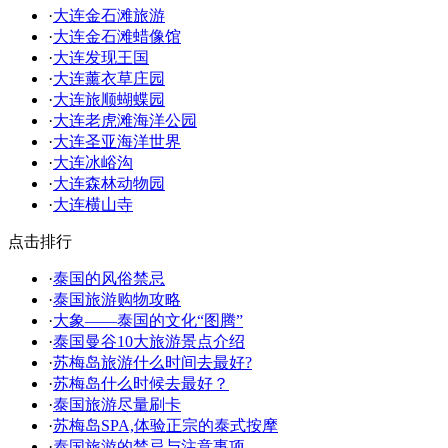
·
大连金石滩旅游
·
大连金石滩蜡像馆
·
大连发现王国
·
大连薰衣草庄园
·
大连旅顺蝴蝶园
·
大连老虎滩海洋公园
·
大连圣亚海洋世界
·
大连冰峪沟
·
大连森林动物园
·
大连横山寺
点击排行
·
泰国的风俗禁忌
·
泰国旅游购物攻略
·
大象——泰国的文化“图腾”
·
泰国曼谷10大旅游景点介绍
·
苏梅岛旅游什么时间去最好?
·
苏梅岛什么时候去最好？
·
泰国旅游尽量刷卡
·
苏梅岛SPA,体验正宗的泰式按摩
·
泰国旅游的禁忌与注意事项