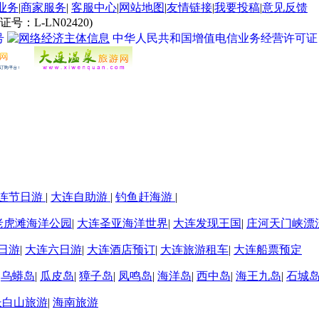
业务
|
商家服务
|
客服中心
|
网站地图
|
友情链接
|
我要投稿
|
意见反馈
L-LN02420)
号
中华人民共和国增值电信业务经营许可证 经营许
连节日游
|
大连自助游
|
钓鱼赶海游
|
老虎滩海洋公园
|
大连圣亚海洋世界
|
大连发现王国
|
庄河天门峡漂
日游
|
大连六日游
|
大连酒店预订
|
大连旅游租车
|
大连船票预定
|
乌蟒岛
|
瓜皮岛
|
獐子岛
|
凤鸣岛
|
海洋岛
|
西中岛
|
海王九岛
|
石城
长白山旅游
|
海南旅游