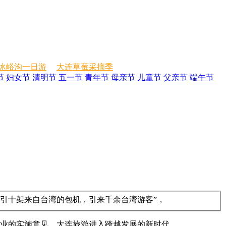
冰峪沟一日游
大连草莓采摘季
节
妇女节
清明节
五一节
青年节
母亲节
儿童节
父亲节
端午节
吸引十架来自台湾的包机，引来千余台湾游客”，
游业的实施意见，大连旅游进入跨越发展的新时代。