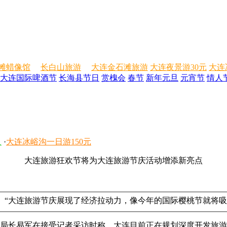
滩蜡像馆
长白山旅游
大连金石滩旅游
大连夜景游30元
大连
大连国际啤酒节
长海县节日
赏槐会
春节
新年元旦
元宵节
情人
人
·
大连冰峪沟一日游150元
大连旅游狂欢节将为大连旅游节庆活动增添新亮点
点。“大连旅游节庆展现了经济拉动力，像今年的国际樱桃节就将
局局长易军在接受记者采访时称，大连目前正在规划深度开发旅