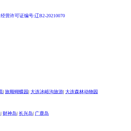
可证编号:辽B2-20210070
流
|
旅顺蝴蝶园
|
大连冰峪沟旅游
|
大连森林动物园
岛
|
财神岛
|
长兴岛
|
广鹿岛