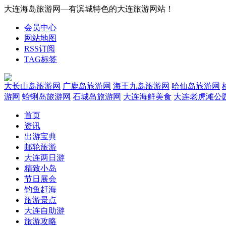
大连海岛旅游网—有滨城特色的大连旅游网站！
会员中心
网站地图
RSS订阅
TAG标签
大长山岛旅游网
广鹿岛旅游网
海王九岛旅游网
哈仙岛旅游网
游网
蛤蜊岛旅游网
石城岛旅游网
大连海鲜美食
大连老虎滩公
首页
资讯
出游宝典
邮轮旅游
大连两日游
精致小岛
节日展会
钓鱼赶海
旅游景点
大连自助游
旅游攻略