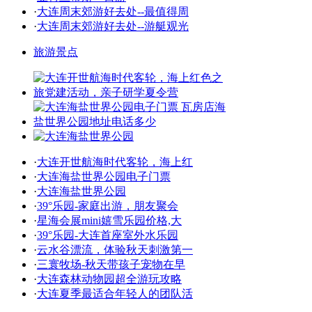
·
大连周末郊游好去处--最值得周
·
大连周末郊游好去处--游艇观光
旅游景点
·
大连开世航海时代客轮，海上红
·
大连海盐世界公园电子门票
·
大连海盐世界公园
·
39°乐园-家庭出游，朋友聚会
·
星海会展mini嬉雪乐园价格,大
·
39°乐园-大连首座室外水乐园
·
云水谷漂流，体验秋天刺激第一
·
三寰牧场-秋天带孩子宠物在早
·
大连森林动物园超全游玩攻略
·
大连夏季最适合年轻人的团队活