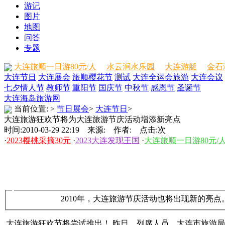
游记
图片
地图
问答
专题
大连旅顺一日游80元/人
水云涧水乐园
大连游艇
金石
大连节日
大连展会
旅顺樱花节
测试
大连全运会旅游
大连会议
七夕情人节
教师节
重阳节
国庆节
中秋节
感恩节
圣诞节
大连海岛旅游网
当前位置:
>
节日展会
>
大连节日
>
大连旅游狂欢节将为大连旅游节庆活动增添新亮点
时间:2010-03-29 22:19 来源: 作者: 点击:
次
·
2023樱桃采摘30元
·
2023大连发现王国
·
大连旅顺一日游80元/
2010年，大连旅游节庆活动也将出现新的亮
大连旅游狂欢节将尝试推出！ 昨日，列席人员、大连市旅游