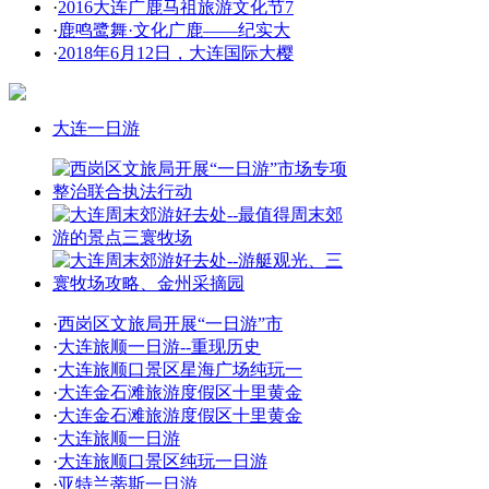
·
2016大连广鹿马祖旅游文化节7
·
鹿鸣鹭舞·文化广鹿——纪实大
·
2018年6月12日，大连国际大樱
大连一日游
·
西岗区文旅局开展“一日游”市
·
大连旅顺一日游--重现历史
·
大连旅顺口景区星海广场纯玩一
·
大连金石滩旅游度假区十里黄金
·
大连金石滩旅游度假区十里黄金
·
大连旅顺一日游
·
大连旅顺口景区纯玩一日游
·
亚特兰蒂斯一日游