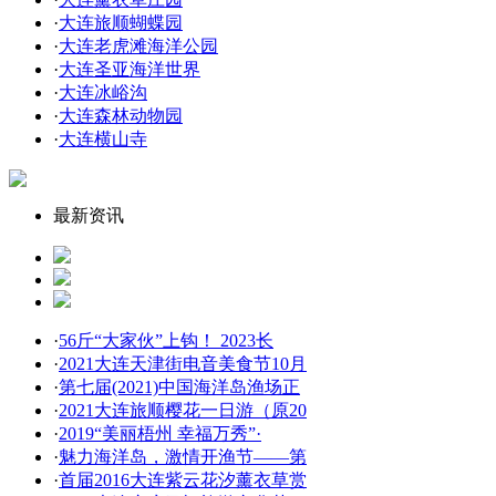
·
大连旅顺蝴蝶园
·
大连老虎滩海洋公园
·
大连圣亚海洋世界
·
大连冰峪沟
·
大连森林动物园
·
大连横山寺
最新资讯
·
56斤“大家伙”上钩！ 2023长
·
2021大连天津街电音美食节10月
·
第七届(2021)中国海洋岛渔场正
·
2021大连旅顺樱花一日游（原20
·
2019“美丽梧州 幸福万秀”·
·
魅力海洋岛，激情开渔节——第
·
首届2016大连紫云花汐薰衣草赏