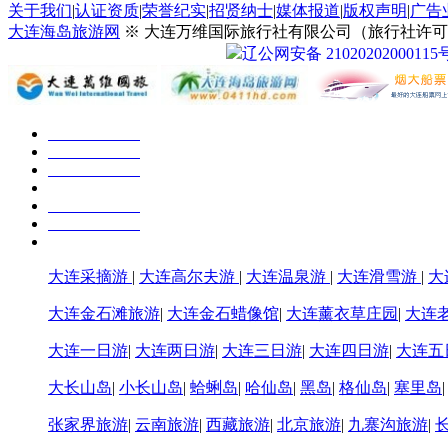
关于我们
|
认证资质
|
荣誉纪实
|
招贤纳士
|
媒体报道
|
版权声明
|
广告
大连海岛旅游网
※ 大连万维国际旅行社有限公司（旅行社许可证号：
辽公网安备 21020202000115
大连采摘游
|
大连高尔夫游
|
大连温泉游
|
大连滑雪游
|
大
大连金石滩旅游
|
大连金石蜡像馆
|
大连薰衣草庄园
|
大连
大连一日游
|
大连两日游
|
大连三日游
|
大连四日游
|
大连五
大长山岛
|
小长山岛
|
蛤蜊岛
|
哈仙岛
|
黑岛
|
格仙岛
|
塞里岛
张家界旅游
|
云南旅游
|
西藏旅游
|
北京旅游
|
九寨沟旅游
|