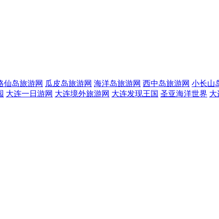
格仙岛旅游网
瓜皮岛旅游网
海洋岛旅游网
西中岛旅游网
小长山
园
大连一日游网
大连境外旅游网
大连发现王国
圣亚海洋世界
大