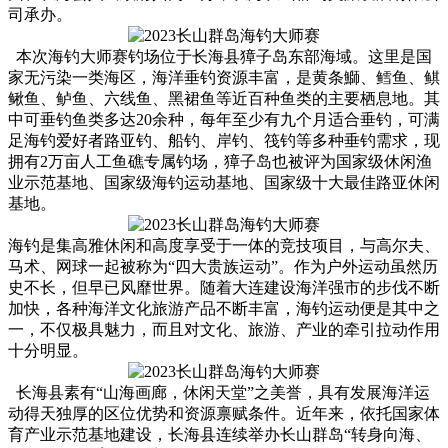
司承办。
本次海钓大师赛钓场位于长海县獐子岛东部海域。这里是国
家无污染一类海区，海洋垂钓资源丰富，是黄条鰤、鳕鱼、鲯
鳅鱼、鲈鱼、六线鱼、黑裙鱼等近百种鱼类的主要栖息地。其
中可垂钓鱼类多达20余种，每年至少有九个月适合垂钓，可满
足海钓爱好者路亚钓、船钓、岸钓、筏钓等多种垂钓需求，现
拥有2万亩人工鱼礁专属钓场，獐子岛也被评为国家级休闲渔
业示范基地、国家级海钓运动基地、国家级十大最佳路亚休闲
基地。
海钓是集高雅休闲和高度享受于一体的竞技项目，与高尔夫、
马术、网球一起被称为“四大贵族运动”。作为户外运动虽然历
史不长，但早已风靡世界。随着大连建设海洋强市的步伐不断
加快，各种海洋文化旅游产品不断丰富，海钓运动便是其中之
一，不仅极具魅力，而且对文化、旅游、产业的牵引拉动作用
十分明显。
长海县素有“山海画廊，休闲天堂”之美誉，具有发展海洋运
动得天独厚的区位优势和资源禀赋条件。近年来，依托国家体
育产业示范基地建设，长海县连续举办长山群岛“转身向海、