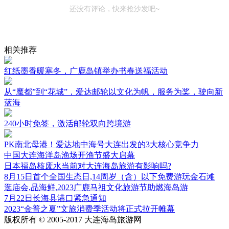
还没有评论，快来抢沙发吧~
相关推荐
红纸墨香暖寒冬，广鹿岛镇举办书春送福活动
从“魔都”到“花城”，爱达邮轮以文化为帆，服务为桨，驶向新
蓝海
240小时免签，激活邮轮双向跨境游
PK南北母港！爱达地中海号大连出发的3大核心竞争力
中国大连海洋岛渔场开渔节盛大启幕
日本福岛核废水当前对大连海岛旅游有影响吗?
8月15日首个全国生态日,14周岁（含）以下免费游玩金石滩
逛庙会,品海鲜,2023广鹿马祖文化旅游节助燃海岛游
7月22日长海县港口紧急通知
2023“金普之夏”文旅消费季活动将正式拉开帷幕
版权所有 © 2005-2017 大连海岛旅游网