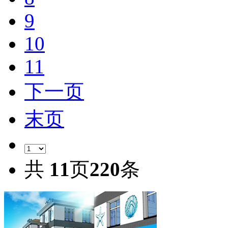
9
10
11
下一页
末页
共
11
页
220
条