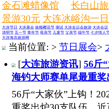
金石滩蜡像馆
长白山旅
景游30元
大连冰峪沟一日
大连节日
大连展会
旅顺樱花节
测试
大连全运会旅游
大连会议
清明节
五一节
青年节
母亲节
儿童节
父亲节
端午节
七夕情人
大连海岛旅游网
当前位置:
>
节日展会
>
[
大连旅游资讯
]
56斤
海钓大师赛单尾最重奖
56斤“大家伙”上钩！2
重奖出炉30支队伍、