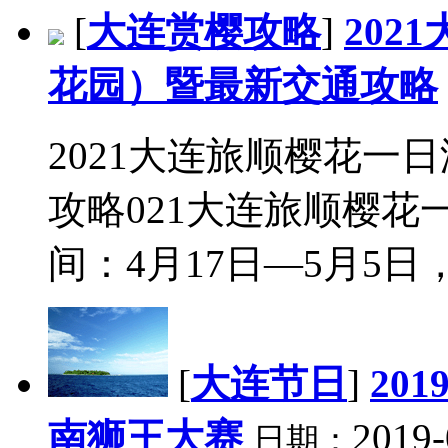
[
大连赏樱攻略
]
202
花园）暨最新交通攻略
2021大连旅顺樱花一
攻略021大连旅顺樱花
间：4月17日—5月5日，每
[
大连节日
]
20
南狮王大赛
2019-
日期：