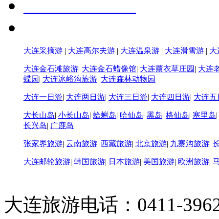
大连采摘游
|
大连高尔夫游
|
大连温泉游
|
大连滑雪游
|
大
大连金石滩旅游
|
大连金石蜡像馆
|
大连薰衣草庄园
|
大连
蝶园
|
大连冰峪沟旅游
|
大连森林动物园
大连一日游
|
大连两日游
|
大连三日游
|
大连四日游
|
大连五
大长山岛
|
小长山岛
|
蛤蜊岛
|
哈仙岛
|
黑岛
|
格仙岛
|
塞里岛
长兴岛
|
广鹿岛
张家界旅游
|
云南旅游
|
西藏旅游
|
北京旅游
|
九寨沟旅游
|
大连邮轮旅游
|
韩国旅游
|
日本旅游
|
美国旅游
|
欧洲旅游
|
大连旅游电话：0411-396226