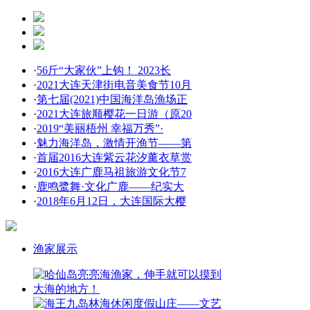
·
56斤“大家伙”上钩！ 2023长
·
2021大连天津街电音美食节10月
·
第七届(2021)中国海洋岛渔场正
·
2021大连旅顺樱花一日游（原20
·
2019“美丽梧州 幸福万秀”·
·
魅力海洋岛，激情开渔节——第
·
首届2016大连紫云花汐薰衣草赏
·
2016大连广鹿马祖旅游文化节7
·
鹿鸣鹭舞·文化广鹿——纪实大
·
2018年6月12日，大连国际大樱
渔家展示