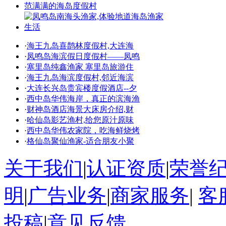
·
海王九岛喜鹊林度假村,大连海
·
凤鸣岛海滨假日度假村——凤鸣
·
塞里岛纯鑫渔家 塞里岛旅游住
·
海王九岛海滨度假村,邻近海滨
·
大连长兴岛贵宾楼度假酒店--夕
·
西中岛华伟海岸，真正的滨海渔
·
财神岛酒店海景大床房介绍,财
·
哈仙岛影艺渔村,给您原汁原味
·
西中岛华伟农家院，吃海鲜烧烤
·
格仙岛聚仙渔家-适合朋友小聚
关于我们
|
认证资质
|
荣誉
明
|
广告业务
|
商家服务
|
客
投稿
|
意见反馈