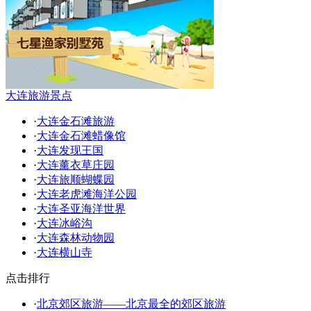
大连旅游景点
·
大连金石滩旅游
·
大连金石滩蜡像馆
·
大连发现王国
·
大连薰衣草庄园
·
大连旅顺蝴蝶园
·
大连老虎滩海洋公园
·
大连圣亚海洋世界
·
大连冰峪沟
·
大连森林动物园
·
大连横山寺
点击排行
·
北京郊区旅游——北京最全的郊区旅游