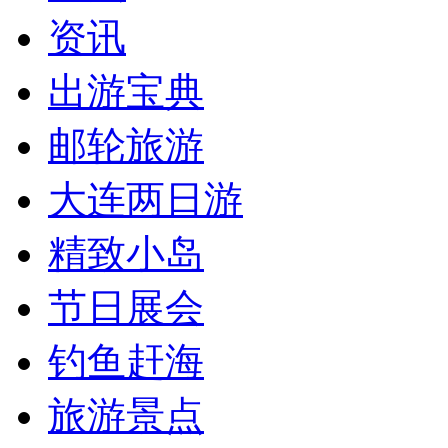
资讯
出游宝典
邮轮旅游
大连两日游
精致小岛
节日展会
钓鱼赶海
旅游景点