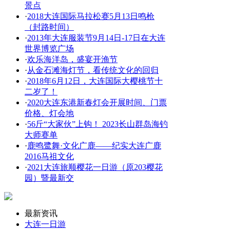
景点
·
2018大连国际马拉松赛5月13日鸣枪
（封路时间）
·
2013年大连服装节9月14日-17日在大连
世界博览广场
·
欢乐海洋岛，盛宴开渔节
·
从金石滩海灯节，看传统文化的回归
·
2018年6月12日，大连国际大樱桃节十
二岁了！
·
2020大连东港新春灯会开展时间、门票
价格、灯会地
·
56斤“大家伙”上钩！ 2023长山群岛海钓
大师赛单
·
鹿鸣鹭舞·文化广鹿——纪实大连广鹿
2016马祖文化
·
2021大连旅顺樱花一日游（原203樱花
园）暨最新交
最新资讯
大连一日游