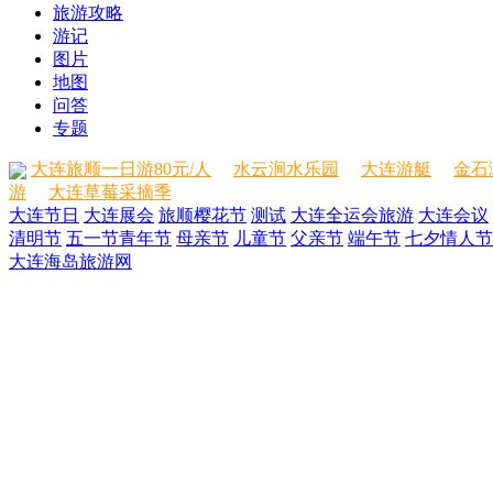
旅游攻略
游记
图片
地图
问答
专题
大连旅顺一日游80元/人
水云涧水乐园
大连游艇
金石
游
大连草莓采摘季
大连节日
大连展会
旅顺樱花节
测试
大连全运会旅游
大连会议
清明节
五一节
青年节
母亲节
儿童节
父亲节
端午节
七夕情人节
大连海岛旅游网