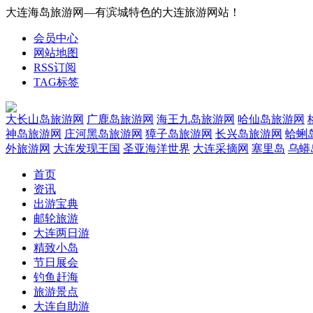
大连海岛旅游网—有滨城特色的大连旅游网站！
会员中心
网站地图
RSS订阅
TAG标签
大长山岛旅游网
广鹿岛旅游网
海王九岛旅游网
哈仙岛旅游网
神岛旅游网
庄河黑岛旅游网
獐子岛旅游网
长兴岛旅游网
蛤蜊
外旅游网
大连发现王国
圣亚海洋世界
大连采摘网
塞里岛
乌蟒
首页
资讯
出游宝典
邮轮旅游
大连两日游
精致小岛
节日展会
钓鱼赶海
旅游景点
大连自助游