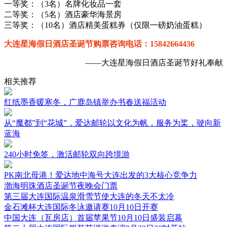
一等奖：（3名）名牌化妆品一套
二等奖：（5名）酒店豪华海景房
三等奖：（10名）酒店精美蛋糕券（仅限一磅奶油蛋糕）
大连星海假日酒店圣诞节购票咨询电话：15842664436
——大连星海假日酒店圣诞节好礼奉献
相关推荐
红纸墨香暖寒冬，广鹿岛镇举办书春送福活动
从“魔都”到“花城”，爱达邮轮以文化为帆，服务为桨，驶向新
蓝海
240小时免签，激活邮轮双向跨境游
PK南北母港！爱达地中海号大连出发的3大核心竞争力
渤海明珠酒店圣诞节夜晚会门票
第三届大连国际温泉滑雪节使大连的冬天不太冷
金石滩杯大连国际冬泳邀请赛10月10日开赛
中国大连（瓦房店）首届苹果节10月10日盛装启幕