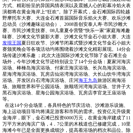
方式、精彩纷呈的异国风情表演以及震撼人心的彩幕冷焰火表
演都将在黄金海岸上“狂欢”。除了开幕式，金石滩国际四轮越
野摩托车大赛、大连金石滩首届国际音乐焰火大赛、欢乐沙滩
总动员（沙滩趣味运动会）、2008首创安泰人寿·市民沙雕大
赛、市民沙滩竞技赛、08儿童夏令营暨“快乐一家”家庭海滩趣
味赛、沙滩文化节摄影大赛、沙滩文化节金石小姐大赛、大连
发现王国
夏日狂欢节、沙滩节闭幕式暨沙滩文化节金石小姐大
赛颁奖晚会等各项活动均将围绕着沙滩文化精彩展现。14分会
场传递沙滩乐趣 ；此次大连国际沙滩文化节除了金石滩主会
场外，今年沙滩文化节还特别设立了14个分会场：夏家河海滨
浴场、棒棰岛海滨浴场、付家庄海滨浴场、长兴岛海滨浴场、
星海湾海滨浴场、瓦房店仙浴湾海滨浴场、大长山饮牛湾海滨
浴场、开发区白石湾海滨浴场、庄河
海王九岛
旅游区南海浴
场、旅顺世界和平公园浴场、旅顺塔河湾海滨浴场、甘井子大
黑石海滨浴场、星海公园海滨浴场、瓦房店李官龙王庙浴场
等。
在这14个分会场里，各具特色的节庆活动、沙滩游乐设施、
海上运动项目等均将满足游客和市民的需求。投资亿元升级黄
金海岸，眼下，金石滩已投资6000万元，在黄金海岸建成了11
万平方米的海滨广场，4．7公里的木栈道也已修建完成，10里
海滩今年已是全面更换成细沙，提高着浴场的档次和品位。除