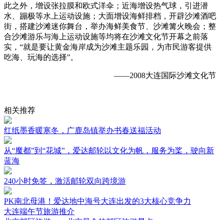
此之外，增设张拉膜和欧式洋伞；近海增设热气球，引进潜
水、蹦极等水上运动设施；大面增设海鲜排档，开辟沙滩酒吧
街，搭建沙滩迷你舞台，举办海鲜美食节、沙滩篝火晚会；整
合沙滩游乐与海上运动设施等均将在沙滩文化节开幕之前落
实，“就是要让黄金海岸成为沙滩主题乐园，为市民游客提供
吃海、玩海的选择”。
——2008大连国际沙滩文化节
相关推荐
红纸墨香暖寒冬，广鹿岛镇举办书春送福活动
从“魔都”到“花城”，爱达邮轮以文化为帆，服务为桨，驶向新
蓝海
240小时免签，激活邮轮双向跨境游
PK南北母港！爱达地中海号大连出发的3大核心竞争力
大连端午节旅游推介