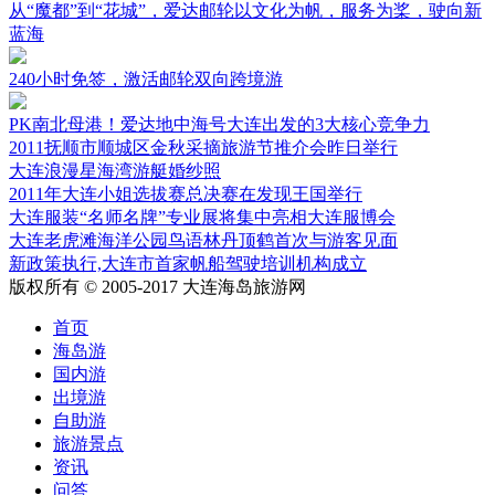
从“魔都”到“花城”，爱达邮轮以文化为帆，服务为桨，驶向新
蓝海
240小时免签，激活邮轮双向跨境游
PK南北母港！爱达地中海号大连出发的3大核心竞争力
2011抚顺市顺城区金秋采摘旅游节推介会昨日举行
大连浪漫星海湾游艇婚纱照
2011年大连小姐选拔赛总决赛在发现王国举行
大连服装“名师名牌”专业展将集中亮相大连服博会
大连老虎滩海洋公园鸟语林丹顶鹤首次与游客见面
新政策执行,大连市首家帆船驾驶培训机构成立
版权所有 © 2005-2017 大连海岛旅游网
首页
海岛游
国内游
出境游
自助游
旅游景点
资讯
问答