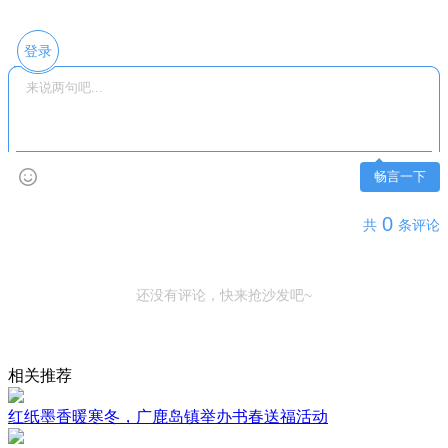
登录
畅言一下
0
共
条评论
还没有评论，快来抢沙发吧~
相关推荐
红纸墨香暖寒冬，广鹿岛镇举办书春送福活动