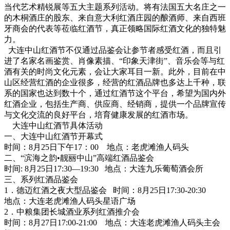
当代艺术精锐展等五大主题系列活动。将有法国五大名庄之一
的木桐酒庄的股东、来自意大利红酒庄园的酿酒师、来自西班
牙商会的代表等莅临红酒节，真正领略国际红酒文化的独特魅
力。
大连中山红酒节不仅通过品鉴会让参节者感受红酒，而且引
进了名家名画鉴赏、肖像素描、“印象天津街”、音乐会等与红
酒有关的时尚文化元素，会让大家耳目一新。此外，目前在中
山区经营红酒的企业很多，经营的红酒品牌也多达上千种，联
系的国家也达到数十个，通过红酒节这个平台，希望为国内外
红酒企业，包括生产商、供应商、经销商，提供一个品牌宣传
与文化交流的良好平台，培育健康发展的红酒市场。
大连中山红酒节具体活动
一、大连中山红酒节开幕式
时间：8月25日下午17：00 地点：老虎滩渔人码头
二、“滨海之韵•靓丽中山”高端红酒品鉴会
时间: 8月25日17:30—19:30 地点：大连九乐葡萄酒会所
三、系列红酒品鉴会
1．德迈红酒之夜大型品鉴会 时间：8月25日17:30-20:30
地点：大连老虎滩渔人码头星语广场
2．中粮集团长城酒业系列红酒推介会
时间：8月27日17:00-21:00 地点：大连老虎滩渔人码头主会